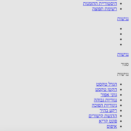
היסטוריית ההזמנות
רשימת תפוצה
שות
שות
ר
שות
הגדל טקסט
הקטן טקסט
גווני אפור
נגודיות גבוהה
ניגודיות הפוכה
רקע בהיר
הדגשת קישורים
פונט קריא
איפוס