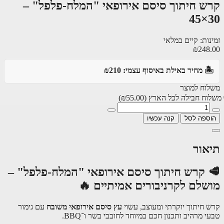
ש חיתוך סיסם אירופאי "המלח-פלפל" –
3
ות: קיים במלאי
₪248
️ מחיר באילת באיסוף עצמי: ₪210
וח למוצר
וח חבילה לכל הארץ
(₪55.00)
ספה לסל
קנה עכשיו
אור
 קרש חיתוך סיסם אירופאי "המלח-פלפל" –
שלם לקרניבורים אמיתיים 🔥
 חיתוך יוקרתי ומעוצב, עשוי
עץ סיסם אירופאי משובח
עם גימור
 מרהיב ותכנון חכם במיוחד לחובבי בשר ו־BBQ.