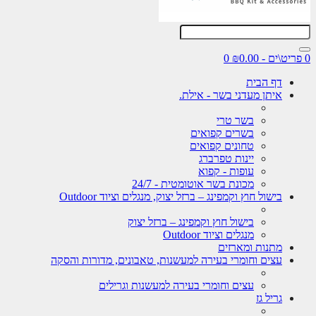
0
דף הבית
איתן מעדני בשר - אילת.
בשר טרי
בשרים קפואים
טחונים קפואים
יינות טפרברג
עופות - קפוא
מכונת בשר אוטומטית - 24/7
בישול חוץ וקמפינג – ברזל יצוק, מנגלים וציוד Outdoor
בישול חוץ וקמפינג – ברזל יצוק
מנגלים וציוד Outdoor
מתנות ומארזים
עצים וחומרי בעירה למעשנות, טאבונים, מדורות והסקה
עצים וחומרי בעירה למעשנות וגרילים
גריל גז