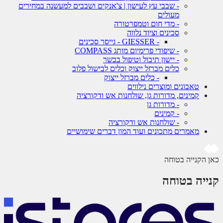
- שבבי עץ לעישון | צ'אנקים ושבבים למעשנה במחירים
מעולים
- מדי חום וטמפרטורה
סכינים וציוד נלווה
- GIESSER - גייסר סכינים
- שיפודי פרימיום מותג COMPASS
- יישון תיבול וטיפול בבשר
כלים מברזל ייצוק וכלים לבישול פלוב
- כלים מברזל ייצוק
טאבונים ומוצרים נילווים
קמינים, מדורות גן, שולחנות אש ודקורציה
- מדורות גן
- קמינים
- שולחנות אש ודקורציה
מאמרים מתכונים ועוד המון דברים שימושיים
 הקנייה בטוחה
ייה בטוחה