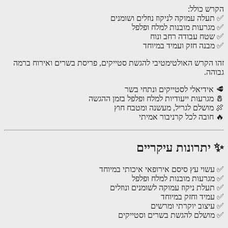
ש כולל:
עלה עמוקה לניקוז נוזלים ושומנים
גרעות מובנות למלח ופלפל
טח עבודה רחב ונוח
בנה חזק ועמיד במיוחד
 הקרש האולטימטיבי להגשת סטייקים, פריסת בשרים ואירוח ברמה
הה.
אידיאלי לסטייקים ונתחי בשר
מגרעות ייעודיות למלח ופלפל בזמן ההגשה
מושלם לגריל, מעשנה ומטבח חוץ
חובה לכל קרניבור אמיתי
יתרונות עיקריים
שוי עץ סיסם אירופאי איכותי במיוחד
גרעות מובנות למלח ופלפל
עלת ניקוז עמוקה לשומנים ונוזלים
מיד וחזק במיוחד
יצוב יוקרתי ומרשים
ושלם להגשת בשרים וסטייקים