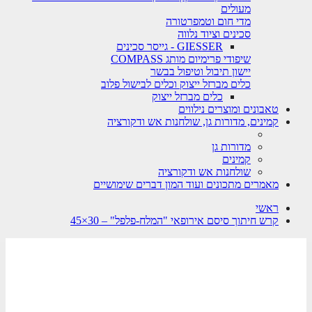
מעולים
מדי חום וטמפרטורה
סכינים וציוד נלווה
GIESSER - גייסר סכינים
שיפודי פרימיום מותג COMPASS
יישון תיבול וטיפול בבשר
כלים מברזל ייצוק וכלים לבישול פלוב
כלים מברזל ייצוק
טאבונים ומוצרים נילווים
קמינים, מדורות גן, שולחנות אש ודקורציה
מדורות גן
קמינים
שולחנות אש ודקורציה
מאמרים מתכונים ועוד המון דברים שימושיים
ראשי
קרש חיתוך סיסם אירופאי "המלח-פלפל" – 30×45