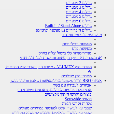
גריל גז 2 מבערים
גריל גז 3 מבערים
גריל גז 4 מבערים
גריל גז 5 מבערים
גריל גז 6 מבערים
גרילים Built-In / Stand-Alone
גרילים היברידיים (גז מעשנה ופחמים)
מעשנה/מנגל פחמים/טנדיר
מעשנות וגרילי פחם
מעשנות פלט
טנדיר/טנדור כלי בישול וצליה בחרס
🌿 מטבחי חוץ – יוקרה, עיצוב וחדשנות לכל חלל חיצוני
מטבחי חוץ ALUMEX - מטבח חוץ יוקרתי לכל החיים ✨
🔥
מטבחי חוץ מודלרים
אביזרי BBQ וציוד מקצועי לגריל מעשנות טאבון וטיפול בבשר
אביזרים לעבודה עם בשר
אבני בזלת פרימיום לגרילי גז, טאבונים ומטבחי חוץ
בוצ'רים וקרשי חיתוך מקצועיים
סו-וויד Sous-vide
צלחות וקרשי הגשה
שבבי עץ לעישון | פלט למעשנה במחירים מעולים
שבבי עץ לעישון | צ'אנקים ושבבים למעשנה במחירים