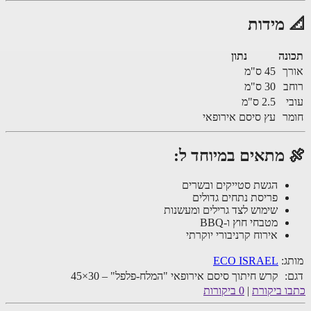
 מידות
נה
נתון
ך
45 ס"מ
ב
30 ס"מ
י
2.5 ס"מ
ר
עץ סיסם אירופאי
 מתאים במיוחד ל:
הגשת סטייקים ובשרים
פריסת נתחים גדולים
שימוש לצד גרילים ומעשנות
מטבחי חוץ ו-BBQ
אירוח קרניבורי יוקרתי
ג:
ECO ISRAEL
:
קרש חיתוך סיסם אירופאי "המלח-פלפל" – 30×45
ו ביקורת
|
0 ביקורות