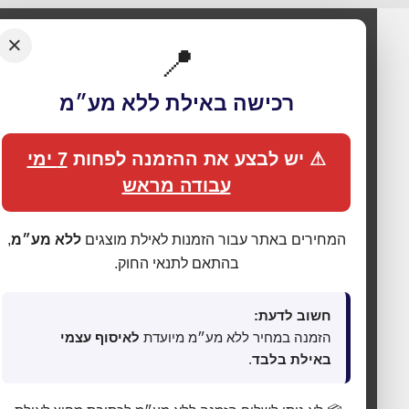
×
📍
רכישה באילת ללא מע״מ
⚠ יש לבצע את ההזמנה לפחות
7 ימי
עבודה מראש
המחירים באתר עבור הזמנות לאילת מוצגים
ללא מע״מ
,
בהתאם לתנאי החוק.
חשוב לדעת:
🍪 אנחנו משתמשים בעוגיות כדי לשפר את החוויה
הזמנה במחיר ללא מע״מ מיועדת
לאיסוף עצמי
שלך
באילת בלבד
.
האתר עושה שימוש בעוגיות (Cookies) לתפעול תקין, אנליטיקה,
התאמת תכנים ופרסום ממוקד. בלחיצה על
„מאשר הכול”
אתה
מסכים לכל הקטגוריות כמפורט ב
מדיניות הפרטיות
. באפשרותך