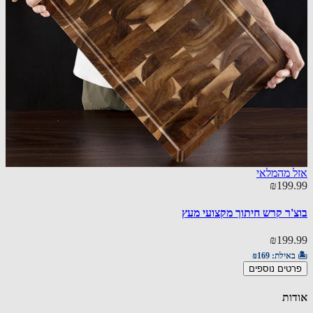
 מהמלאי
88.00
₪199
cher Board
'ר קרש חיתוך מקצועי מעץ
88.00
₪199
🏝️ באי
באילת:
₪169
הוספ
טים נוספים
ות