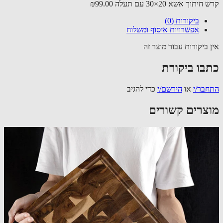
יתוך אשא 20×30 עם תעלה
₪99.00
ביקורות (0)
אפשרויות איסוף ומשלוח
 ביקורות עבור מוצר זה
בו ביקורת
בר/י
או
הירשם/י
כדי להגיב
צרים קשורים