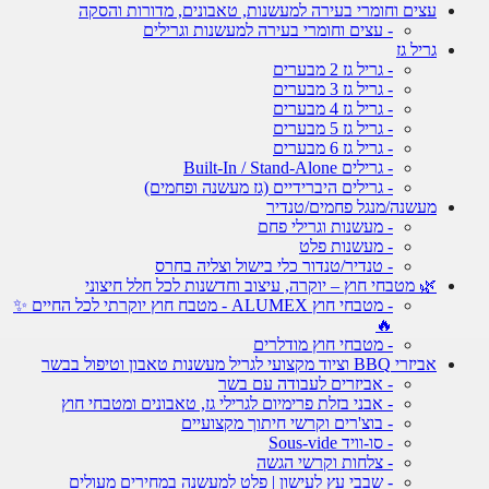
עצים וחומרי בעירה למעשנות, טאבונים, מדורות והסקה
- עצים וחומרי בעירה למעשנות וגרילים
גריל גז
- גריל גז 2 מבערים
- גריל גז 3 מבערים
- גריל גז 4 מבערים
- גריל גז 5 מבערים
- גריל גז 6 מבערים
- גרילים Built-In / Stand-Alone
- גרילים היברידיים (גז מעשנה ופחמים)
מעשנה/מנגל פחמים/טנדיר
- מעשנות וגרילי פחם
- מעשנות פלט
- טנדיר/טנדור כלי בישול וצליה בחרס
🌿 מטבחי חוץ – יוקרה, עיצוב וחדשנות לכל חלל חיצוני
- מטבחי חוץ ALUMEX - מטבח חוץ יוקרתי לכל החיים ✨
🔥
- מטבחי חוץ מודלרים
אביזרי BBQ וציוד מקצועי לגריל מעשנות טאבון וטיפול בבשר
- אביזרים לעבודה עם בשר
- אבני בזלת פרימיום לגרילי גז, טאבונים ומטבחי חוץ
- בוצ'רים וקרשי חיתוך מקצועיים
- סו-וויד Sous-vide
- צלחות וקרשי הגשה
- שבבי עץ לעישון | פלט למעשנה במחירים מעולים