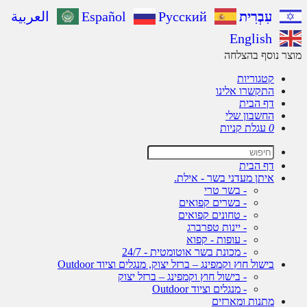
עִבְרִית
Русский
Español
العربية
English
ר נוסף בהצלחה
קטגוריות
התקשרו אלינו
דף הבית
החשבון שלי
0
עגלת קניות
דף הבית
איתן מעדני בשר - אילת.
- בשר טרי
- בשרים קפואים
- טחונים קפואים
- יינות טפרברג
- עופות - קפוא
- מכונת בשר אוטומטית - 24/7
בישול חוץ וקמפינג – ברזל יצוק, מנגלים וציוד Outdoor
- בישול חוץ וקמפינג – ברזל יצוק
- מנגלים וציוד Outdoor
מתנות ומארזים