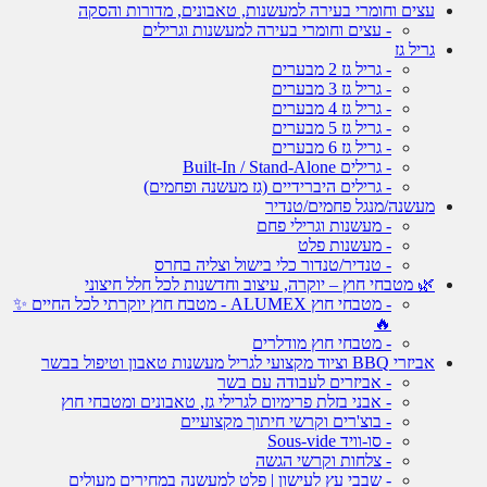
עצים וחומרי בעירה למעשנות, טאבונים, מדורות והסקה
- עצים וחומרי בעירה למעשנות וגרילים
גריל גז
- גריל גז 2 מבערים
- גריל גז 3 מבערים
- גריל גז 4 מבערים
- גריל גז 5 מבערים
- גריל גז 6 מבערים
- גרילים Built-In / Stand-Alone
- גרילים היברידיים (גז מעשנה ופחמים)
מעשנה/מנגל פחמים/טנדיר
- מעשנות וגרילי פחם
- מעשנות פלט
- טנדיר/טנדור כלי בישול וצליה בחרס
🌿 מטבחי חוץ – יוקרה, עיצוב וחדשנות לכל חלל חיצוני
- מטבחי חוץ ALUMEX - מטבח חוץ יוקרתי לכל החיים ✨
🔥
- מטבחי חוץ מודלרים
אביזרי BBQ וציוד מקצועי לגריל מעשנות טאבון וטיפול בבשר
- אביזרים לעבודה עם בשר
- אבני בזלת פרימיום לגרילי גז, טאבונים ומטבחי חוץ
- בוצ'רים וקרשי חיתוך מקצועיים
- סו-וויד Sous-vide
- צלחות וקרשי הגשה
- שבבי עץ לעישון | פלט למעשנה במחירים מעולים