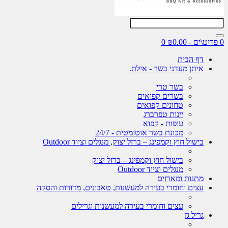
0 פריט\ים - ₪0.00
0
דף הבית
איתן מעדני בשר - אילת.
בשר טרי
בשרים קפואים
טחונים קפואים
יינות טפרברג
עופות - קפוא
מכונת בשר אוטומטית - 24/7
בישול חוץ וקמפינג – ברזל יצוק, מנגלים וציוד Outdoor
בישול חוץ וקמפינג – ברזל יצוק
מנגלים וציוד Outdoor
מתנות ומארזים
עצים וחומרי בעירה למעשנות, טאבונים, מדורות והסקה
עצים וחומרי בעירה למעשנות וגרילים
גריל גז