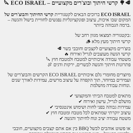
🔪 ECO ISRAEL – קרשי חיתוך ובוצ'רים מקצועיים 🌳🥩
קרשי החיתוך והבוצ'רים של ECO ISRAEL
ברוכים הבאים לקטגוריית
– המקום שבו איכות, עיצוב ופונקציונליות נפגשים לחוויית בישול והגשה
ברמה הגבוהה ביותר.
בקטגוריה תמצאו מגוון רחב של:
🪵 קרשי חיתוך מעץ מלא
🥩 בוצ'רים מקצועיים לקצבים וחובבי בשר
🔥 קרשי הגשה מעוצבים לגריל ואירוח
🔪 משטחי עבודה איכותיים למטבח ולמטבח חוץ
🍖 פתרונות חיתוך והגשה לבשרים, ירקות ודגים
הקרשים והבוצ'רים של ECO ISRAEL מיוצרים מחומרי גלם איכותיים
ועמידים במיוחד, תוך הקפדה על עיצוב מרשים, עמידות לאורך שנים
ונוחות עבודה מושלמת.
✔ מתאים למטבח הביתי והמקצועי
✔ מושלם לגריל, עישון ואירוח
✔ עמידות גבוהה בפני לחות ושימוש אינטנסיבי
✔ עיצוב יוקרתי שמתאים לכל מטבח ומטבח חוץ
✔ משטח עבודה יציב ונוח לחיתוך והגשה
בין אם אתם קצבים מקצועיים, חובבי BBQ או פשוט אוהבים לבשל