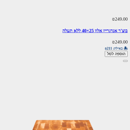
₪249.00
בוצ'ר אנדגריין אלון 25×40 ללא תעלה
₪249.00
🏝️ באילת:
₪211
הוספה לסל