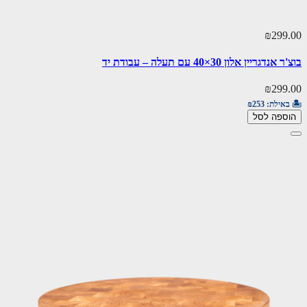
₪299.00
בוצ'ר אנדגריין אלון 30×40 עם תעלה – עבודת יד
₪299.00
🏝️ באילת:
₪253
הוספה לסל