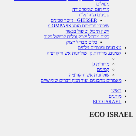
מעולים
מדי חום וטמפרטורה
סכינים וציוד נלווה
GIESSER - גייסר סכינים
שיפודי פרימיום מותג COMPASS
יישון תיבול וטיפול בבשר
כלים מברזל ייצוק וכלים לבישול פלוב
כלים מברזל ייצוק
טאבונים ומוצרים נילווים
קמינים, מדורות גן, שולחנות אש ודקורציה
מדורות גן
קמינים
שולחנות אש ודקורציה
מאמרים מתכונים ועוד המון דברים שימושיים
ראשי
מותגים
ECO ISRAEL
ECO ISRAEL