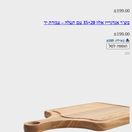
₪199.00
בוצ'ר אנדגריין אלון 20×35 עם תעלה – עבודת יד
₪199.00
🏝️ באילת:
₪169
הוספה לסל