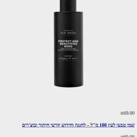
₪69.00
שמן טבעי לעץ 100 מ"ל – להגנה וחידוש קרשי חיתוך ובוצ'רים
₪69.00