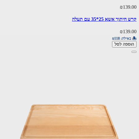
₪139.00
קרש חיתוך אשא 25*35 עם תעלה
₪139.00
🏝️ באילת:
₪118
הוספה לסל