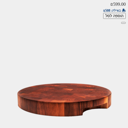
₪599.00
🏝️ באילת:
₪508
הוספה לסל