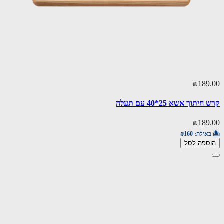
₪189.00
קרש חיתוך אשא 25*40 עם תעלה
₪189.00
🏝️ באילת:
₪160
הוספה לסל