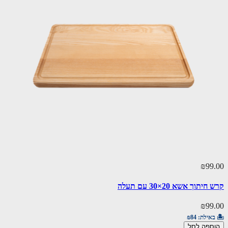
₪99.00
קרש חיתוך אשא 20×30 עם תעלה
₪99.00
🏝️ באילת:
₪84
הוספה לסל