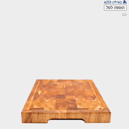
🏝️ באילת:
₪253
הוספה לסל