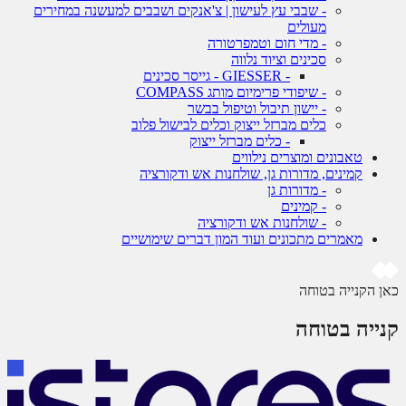
- שבבי עץ לעישון | צ'אנקים ושבבים למעשנה במחירים
מעולים
- מדי חום וטמפרטורה
סכינים וציוד נלווה
- GIESSER - גייסר סכינים
- שיפודי פרימיום מותג COMPASS
- יישון תיבול וטיפול בבשר
כלים מברזל ייצוק וכלים לבישול פלוב
- כלים מברזל ייצוק
טאבונים ומוצרים נילווים
קמינים, מדורות גן, שולחנות אש ודקורציה
- מדורות גן
- קמינים
- שולחנות אש ודקורציה
מאמרים מתכונים ועוד המון דברים שימושיים
כאן הקנייה בטוחה
קנייה בטוחה