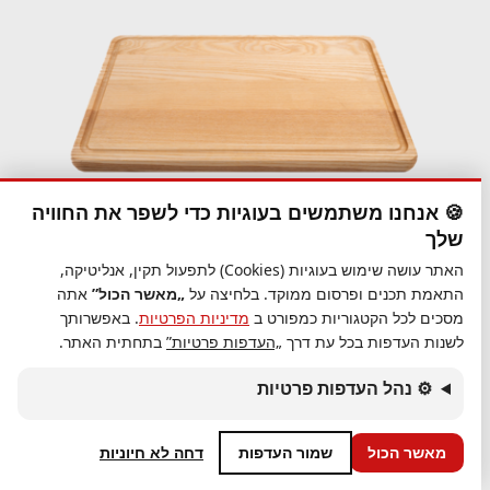
🍪 אנחנו משתמשים בעוגיות כדי לשפר את החוויה
שלך
האתר עושה שימוש בעוגיות (Cookies) לתפעול תקין, אנליטיקה,
התאמת תכנים ופרסום ממוקד. בלחיצה על
„מאשר הכול”
אתה
מסכים לכל הקטגוריות כמפורט ב
מדיניות הפרטיות
. באפשרותך
לשנות העדפות בכל עת דרך
„העדפות פרטיות”
בתחתית האתר.
₪229.00
קרש חיתוך אשא 30*45 עם תעלה
⚙ נהל העדפות פרטיות
₪229.00
🏝️ באילת:
₪194
מאשר הכול
שמור העדפות
דחה לא חיוניות
הוספה לסל