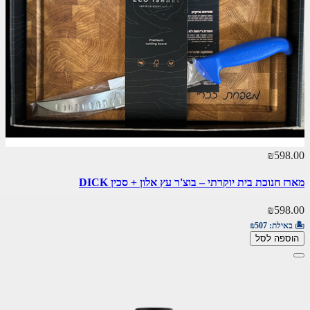
₪598.00
מארז חנוכת בית יוקרתי – בוצ'ר עץ אלון + סכין DICK
₪598.00
🏝️ באילת:
₪507
הוספה לסל