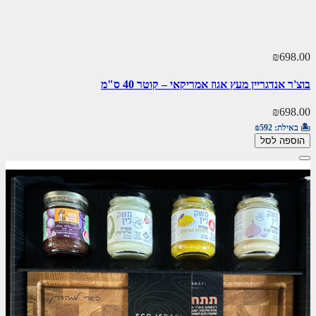
₪698.00
בוצ'ר אנדגריין מעץ אגוז אמריקאי – קוטר 40 ס"מ
₪698.00
🏝️ באילת:
₪592
הוספה לסל