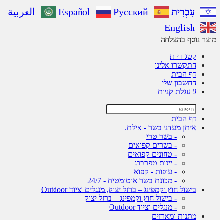
עִבְרִית
Русский
Español
العربية
English
מוצר נוסף בהצלחה
קטגוריות
התקשרו אלינו
דף הבית
החשבון שלי
0
עגלת קניות
דף הבית
איתן מעדני בשר - אילת.
- בשר טרי
- בשרים קפואים
- טחונים קפואים
- יינות טפרברג
- עופות - קפוא
- מכונת בשר אוטומטית - 24/7
בישול חוץ וקמפינג – ברזל יצוק, מנגלים וציוד Outdoor
- בישול חוץ וקמפינג – ברזל יצוק
- מנגלים וציוד Outdoor
מתנות ומארזים