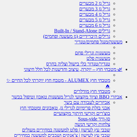
גריל גז 2 מבערים
גריל גז 3 מבערים
גריל גז 4 מבערים
גריל גז 5 מבערים
גריל גז 6 מבערים
גרילים Built-In / Stand-Alone
גרילים היברידיים (גז מעשנה ופחמים)
מעשנה/מנגל פחמים/טנדיר
מעשנות וגרילי פחם
מעשנות פלט
טנדיר/טנדור כלי בישול וצליה בחרס
🌿 מטבחי חוץ – יוקרה, עיצוב וחדשנות לכל חלל חיצוני
מטבחי חוץ ALUMEX - מטבח חוץ יוקרתי לכל החיים ✨
🔥
מטבחי חוץ מודלרים
אביזרי BBQ וציוד מקצועי לגריל מעשנות טאבון וטיפול בבשר
אביזרים לעבודה עם בשר
אבני בזלת פרימיום לגרילי גז, טאבונים ומטבחי חוץ
בוצ'רים וקרשי חיתוך מקצועיים
סו-וויד Sous-vide
צלחות וקרשי הגשה
שבבי עץ לעישון | פלט למעשנה במחירים מעולים
שבבי עץ לעישון | צ'אנקים ושבבים למעשנה במחירים