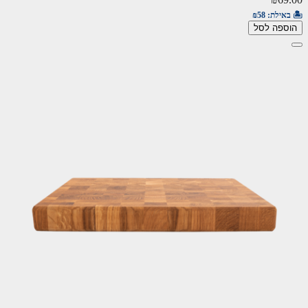
🏝️ באילת:
₪58
הוספה לסל