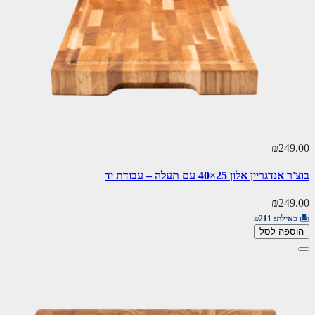
₪249.00
בוצ'ר אנדגריין אלון 25×40 עם תעלה – עבודת יד
₪249.00
🏝️ באילת:
₪211
הוספה לסל