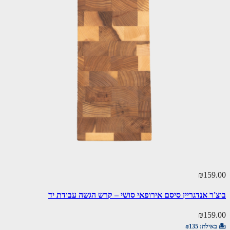
₪159.00
בוצ'ר אנדגריין סיסם אירופאי סושי – קרש הגשה עבודת יד
₪159.00
🏝️ באילת:
₪135