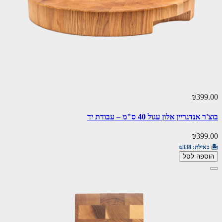
₪399.00
בוצ'ר אנדגריין אלון עגול 40 ס"מ – עבודת יד
₪399.00
🏝️ באילת:
₪338
הוספה לסל