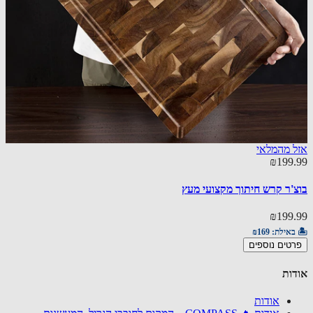
 מהמלאי
88.00
₪199
cher Board
'ר קרש חיתוך מקצועי מעץ
88.00
₪199
🏝️ באי
באילת:
₪169
הוספ
טים נוספים
ות
אודות