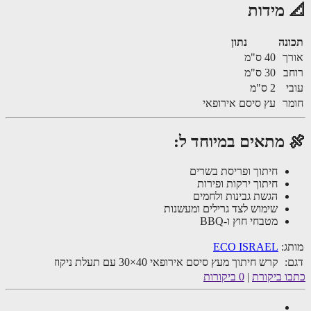
 מידות
נה
נתון
ך
40 ס"מ
ב
30 ס"מ
י
2 ס"מ
ר
עץ סיסם אירופאי
 מתאים במיוחד ל:
חיתוך ופריסת בשרים
חיתוך ירקות ופירות
הגשת גבינות ולחמים
שימוש לצד גרילים ומעשנות
מטבחי חוץ ו-BBQ
ג:
ECO ISRAEL
:
קרש חיתוך מעץ סיסם אירופאי 40×30 עם תעלת ניקוז
ו ביקורת
|
0 ביקורות