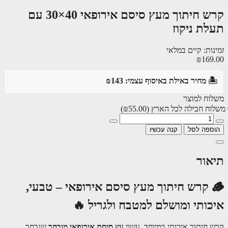
קרש חיתוך מעץ סיסם אירופאי 40×30 עם
לת ניקוז
ות: קיים במלאי
₪169
️ מחיר באילת באיסוף עצמי: ₪143
וח למוצר
וח חבילה לכל הארץ
(₪55.00)
ספה לסל
קנה עכשיו
אור
🪵 קרש חיתוך מעץ סיסם אירופאי – טבעי,
כותי ומושלם למטבח ולגריל 🔥
 חיתוך איכותי במיוחד, עשוי
עץ סיסם אירופאי מובחר
שנבחר