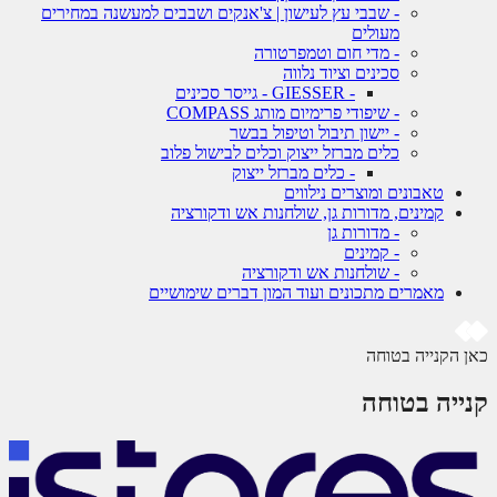
- שבבי עץ לעישון | צ'אנקים ושבבים למעשנה במחירים
מעולים
- מדי חום וטמפרטורה
סכינים וציוד נלווה
- GIESSER - גייסר סכינים
- שיפודי פרימיום מותג COMPASS
- יישון תיבול וטיפול בבשר
כלים מברזל ייצוק וכלים לבישול פלוב
- כלים מברזל ייצוק
טאבונים ומוצרים נילווים
קמינים, מדורות גן, שולחנות אש ודקורציה
- מדורות גן
- קמינים
- שולחנות אש ודקורציה
מאמרים מתכונים ועוד המון דברים שימושיים
 הקנייה בטוחה
ייה בטוחה