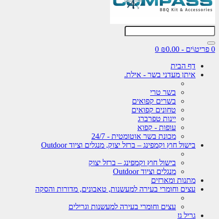
0
דף הבית
איתן מעדני בשר - אילת.
בשר טרי
בשרים קפואים
טחונים קפואים
יינות טפרברג
עופות - קפוא
מכונת בשר אוטומטית - 24/7
בישול חוץ וקמפינג – ברזל יצוק, מנגלים וציוד Outdoor
בישול חוץ וקמפינג – ברזל יצוק
מנגלים וציוד Outdoor
מתנות ומארזים
עצים וחומרי בעירה למעשנות, טאבונים, מדורות והסקה
עצים וחומרי בעירה למעשנות וגרילים
גריל גז