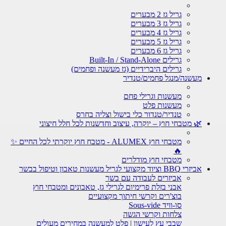
גריל גז 2 מבערים
גריל גז 3 מבערים
גריל גז 4 מבערים
גריל גז 5 מבערים
גריל גז 6 מבערים
גרילים Built-In / Stand-Alone
גרילים היברידיים (גז מעשנה ופחמים)
מעשנה/מנגל פחמים/טנדיר
מעשנות וגרילי פחם
מעשנות פלט
טנדיר/טנדור כלי בישול וצליה בחרס
🌿 מטבחי חוץ – יוקרה, עיצוב וחדשנות לכל חלל חיצוני
מטבחי חוץ ALUMEX - מטבח חוץ יוקרתי לכל החיים ✨
🔥
מטבחי חוץ מודלרים
אביזרי BBQ וציוד מקצועי לגריל מעשנות טאבון וטיפול בבשר
אביזרים לעבודה עם בשר
אבני בזלת פרימיום לגרילי גז, טאבונים ומטבחי חוץ
בוצ'רים וקרשי חיתוך מקצועיים
סו-וויד Sous-vide
צלחות וקרשי הגשה
שבבי עץ לעישון | פלט למעשנה במחירים מעולים