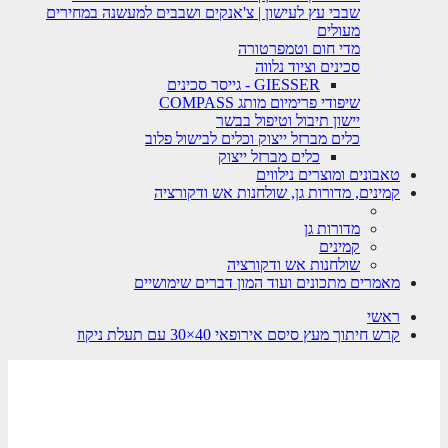
שבבי עץ לעישון | צ'אנקים ושבבים למעשנה במחירים
מעולים
מדי חום וטמפרטורה
סכינים וציוד נלווה
GIESSER - גייסר סכינים
שיפודי פרימיום מותג COMPASS
יישון תיבול וטיפול בבשר
כלים מברזל ייצוק וכלים לבישול פלוב
כלים מברזל ייצוק
טאבונים ומוצרים נילווים
קמינים, מדורות גן, שולחנות אש ודקורציה
מדורות גן
קמינים
שולחנות אש ודקורציה
מאמרים מתכונים ועוד המון דברים שימושיים
ראשי
קרש חיתוך מעץ סיסם אירופאי 40×30 עם תעלת ניקוז