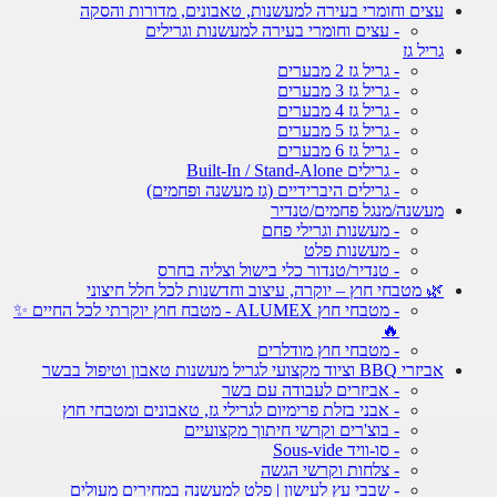
עצים וחומרי בעירה למעשנות, טאבונים, מדורות והסקה
- עצים וחומרי בעירה למעשנות וגרילים
גריל גז
- גריל גז 2 מבערים
- גריל גז 3 מבערים
- גריל גז 4 מבערים
- גריל גז 5 מבערים
- גריל גז 6 מבערים
- גרילים Built-In / Stand-Alone
- גרילים היברידיים (גז מעשנה ופחמים)
מעשנה/מנגל פחמים/טנדיר
- מעשנות וגרילי פחם
- מעשנות פלט
- טנדיר/טנדור כלי בישול וצליה בחרס
🌿 מטבחי חוץ – יוקרה, עיצוב וחדשנות לכל חלל חיצוני
- מטבחי חוץ ALUMEX - מטבח חוץ יוקרתי לכל החיים ✨
🔥
- מטבחי חוץ מודלרים
אביזרי BBQ וציוד מקצועי לגריל מעשנות טאבון וטיפול בבשר
- אביזרים לעבודה עם בשר
- אבני בזלת פרימיום לגרילי גז, טאבונים ומטבחי חוץ
- בוצ'רים וקרשי חיתוך מקצועיים
- סו-וויד Sous-vide
- צלחות וקרשי הגשה
- שבבי עץ לעישון | פלט למעשנה במחירים מעולים