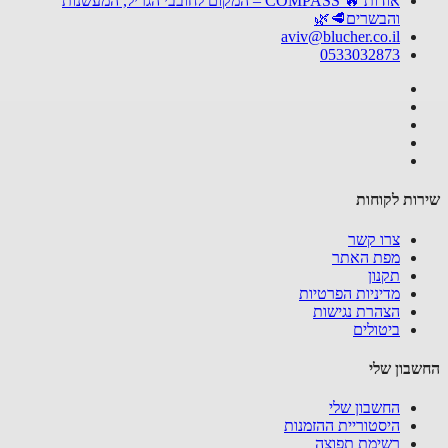
אודות 🔥 COMPASS – המקום לחובבי הגריל, המעשנות
והבשרים🥩🌿
aviv@blucher.co.il
0533032873
ות לקוחות
צרו קשר
מפת האתר
תקנון
מדיניות הפרטיות
הצהרת נגישות
ביטולים
בון שלי
החשבון שלי
היסטוריית ההזמנות
רשימת תפוצה