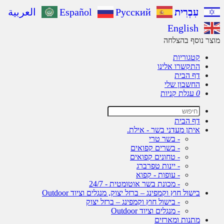
עִבְרִית
Русский
Español
العربية
English
ר נוסף בהצלחה
קטגוריות
התקשרו אלינו
דף הבית
החשבון שלי
0
עגלת קניות
דף הבית
איתן מעדני בשר - אילת.
- בשר טרי
- בשרים קפואים
- טחונים קפואים
- יינות טפרברג
- עופות - קפוא
- מכונת בשר אוטומטית - 24/7
בישול חוץ וקמפינג – ברזל יצוק, מנגלים וציוד Outdoor
- בישול חוץ וקמפינג – ברזל יצוק
- מנגלים וציוד Outdoor
מתנות ומארזים