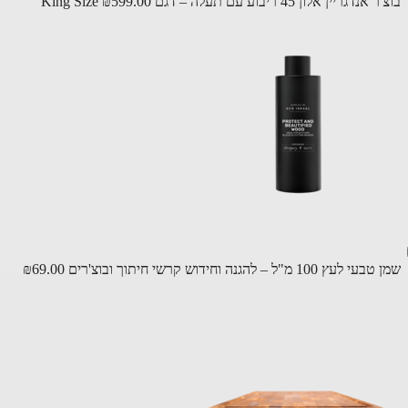
גריין אלון 45 ריבוע עם תעלה – דגם King Size
₪599.00
 100 מ"ל – להגנה וחידוש קרשי חיתוך ובוצ'רים
₪69.00