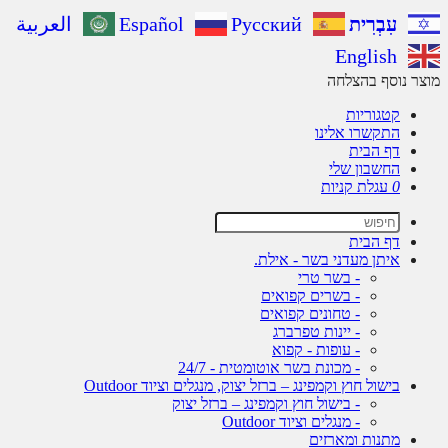
עִבְרִית
Русский
Español
العربية
English
ר נוסף בהצלחה
קטגוריות
התקשרו אלינו
דף הבית
החשבון שלי
0
עגלת קניות
דף הבית
איתן מעדני בשר - אילת.
- בשר טרי
- בשרים קפואים
- טחונים קפואים
- יינות טפרברג
- עופות - קפוא
- מכונת בשר אוטומטית - 24/7
בישול חוץ וקמפינג – ברזל יצוק, מנגלים וציוד Outdoor
- בישול חוץ וקמפינג – ברזל יצוק
- מנגלים וציוד Outdoor
מתנות ומארזים