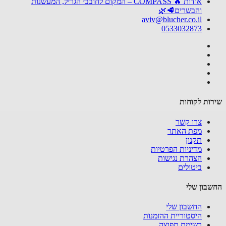
אודות 🔥 COMPASS – המקום לחובבי הגריל, המעשנות
והבשרים🥩🌿
aviv@blucher.co.il
0533032873
ות לקוחות
צרו קשר
מפת האתר
תקנון
מדיניות הפרטיות
הצהרת נגישות
ביטולים
בון שלי
החשבון שלי
היסטוריית ההזמנות
רשימת תפוצה