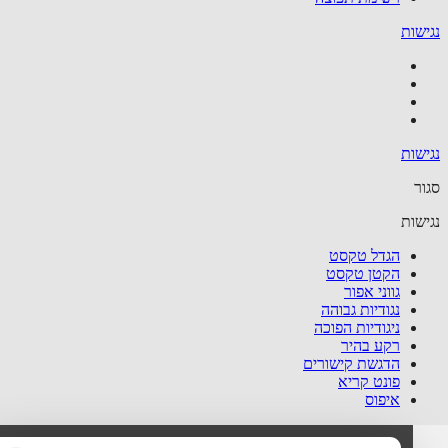
שות
שות
ר
שות
הגדל טקסט
הקטן טקסט
גווני אפור
נגודיות גבוהה
ניגודיות הפוכה
רקע בהיר
הדגשת קישורים
פונט קריא
איפוס