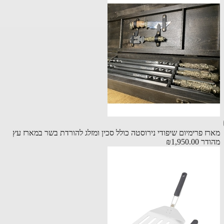
ז פרימיום שיפודי נירוסטה כולל סכין ומזלג להורדת בשר במארז עץ
דר
₪1,950.00