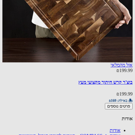
 מהמלאי
87.00
₪199
g Board Otto
'ר קרש חיתוך מקצועי מעץ
87.00
₪199
🏝️ באי
באילת:
₪169
הוספ
טים נוספים
ות
אודות