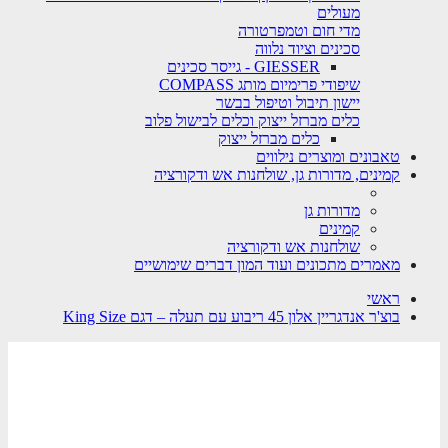
מעולים
מדי חום וטמפרטורה
סכינים וציוד נלווה
GIESSER - גייסר סכינים
שיפודי פרימיום מותג COMPASS
יישון תיבול וטיפול בבשר
כלים מברזל ייצוק וכלים לבישול פלוב
כלים מברזל ייצוק
טאבונים ומוצרים נילווים
קמינים, מדורות גן, שולחנות אש ודקורציה
מדורות גן
קמינים
שולחנות אש ודקורציה
מאמרים מתכונים ועוד המון דברים שימושיים
ראשי
בוצ'ר אנדגריין אלון 45 ריבוע עם תעלה – דגם King Size