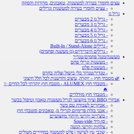
עצים וחומרי בעירה למעשנות, טאבונים, מדורות והסקה
- עצים וחומרי בעירה למעשנות וגרילים
גריל גז
- גריל גז 2 מבערים
- גריל גז 3 מבערים
- גריל גז 4 מבערים
- גריל גז 5 מבערים
- גריל גז 6 מבערים
- גרילים Built-In / Stand-Alone
- גרילים היברידיים (גז מעשנה ופחמים)
מעשנה/מנגל פחמים/טנדיר
- מעשנות וגרילי פחם
- מעשנות פלט
- טנדיר/טנדור כלי בישול וצליה בחרס
🌿 מטבחי חוץ – יוקרה, עיצוב וחדשנות לכל חלל חיצוני
- מטבחי חוץ ALUMEX - מטבח חוץ יוקרתי לכל החיים ✨
🔥
- מטבחי חוץ מודלרים
אביזרי BBQ וציוד מקצועי לגריל מעשנות טאבון וטיפול בבשר
- אביזרים לעבודה עם בשר
- אבני בזלת פרימיום לגרילי גז, טאבונים ומטבחי חוץ
- בוצ'רים וקרשי חיתוך מקצועיים
- סו-וויד Sous-vide
- צלחות וקרשי הגשה
- שבבי עץ לעישון | פלט למעשנה במחירים מעולים