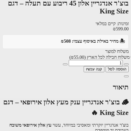
בוצ'ר אנדגריין אלון 45 ריבוע עם תעלה – דגם
King Si
ות: קיים במלאי
₪599
️ מחיר באילת באיסוף עצמי: ₪508
וח למוצר
וח חבילה לכל הארץ
(₪55.00)
ספה לסל
קנה עכשיו
אור
🪵 בוצ'ר אנדגריין ענק מעץ אלון אירופאי – דגם
King Size
ר אנדגריין יוקרתי ומאסיבי במיוחד, עשוי
עץ אלון אירופאי משובח
ודת יד מוקפדת.