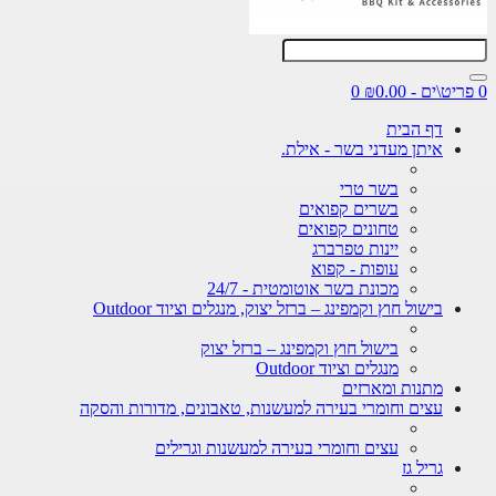
0
דף הבית
איתן מעדני בשר - אילת.
בשר טרי
בשרים קפואים
טחונים קפואים
יינות טפרברג
עופות - קפוא
מכונת בשר אוטומטית - 24/7
בישול חוץ וקמפינג – ברזל יצוק, מנגלים וציוד Outdoor
בישול חוץ וקמפינג – ברזל יצוק
מנגלים וציוד Outdoor
מתנות ומארזים
עצים וחומרי בעירה למעשנות, טאבונים, מדורות והסקה
עצים וחומרי בעירה למעשנות וגרילים
גריל גז