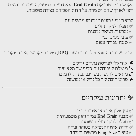
ש בנוי בטכניקת
End Grain
המקצועית, המעניקה עמידות יוצאת
ן לאורך שנים ושומרת על חדות הסכינים בצורה מיטבית.
צ'ר מגיע בעיצוב מרובע מרשים עם:
עלה לניקוז נוזלים
גרעות נשיאה מובנות
ובי מסיבי במיוחד
טח עבודה עצום
ש עבודה אמיתי לחובבי בשר, BBQ, מטבח מקצועי ואירוח יוקרתי.
אידיאלי לפריסת נתחים גדולים
מושלם לעבודה עם סכיני שף מקצועיות
מתאים להגשת בשרים, גבינות ולחמים
פריט חובה ליד כל גריל או מעשנה
יתרונות עיקריים
ץ אלון אירופאי איכותי במיוחד
End עמיד וחזק משמעותית
עלה לניקוז נוזלים ושומנים
דיות אחיזה לנשיאה בטוחה ונוחה
King S מרשים במיוחד