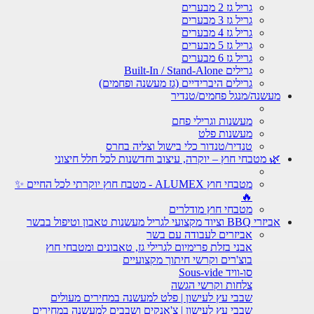
גריל גז 2 מבערים
גריל גז 3 מבערים
גריל גז 4 מבערים
גריל גז 5 מבערים
גריל גז 6 מבערים
גרילים Built-In / Stand-Alone
גרילים היברידיים (גז מעשנה ופחמים)
מעשנה/מנגל פחמים/טנדיר
מעשנות וגרילי פחם
מעשנות פלט
טנדיר/טנדור כלי בישול וצליה בחרס
🌿 מטבחי חוץ – יוקרה, עיצוב וחדשנות לכל חלל חיצוני
מטבחי חוץ ALUMEX - מטבח חוץ יוקרתי לכל החיים ✨
🔥
מטבחי חוץ מודלרים
אביזרי BBQ וציוד מקצועי לגריל מעשנות טאבון וטיפול בבשר
אביזרים לעבודה עם בשר
אבני בזלת פרימיום לגרילי גז, טאבונים ומטבחי חוץ
בוצ'רים וקרשי חיתוך מקצועיים
סו-וויד Sous-vide
צלחות וקרשי הגשה
שבבי עץ לעישון | פלט למעשנה במחירים מעולים
שבבי עץ לעישון | צ'אנקים ושבבים למעשנה במחירים