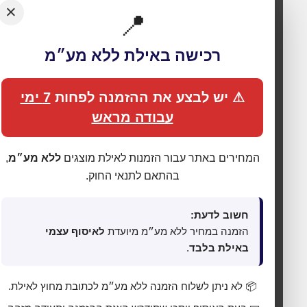
×
📍
רכישה באילת ללא מע״מ
⚠ יש לבצע את ההזמנה לפחות
7 ימי
עבודה מראש
המחירים באתר עבור הזמנות לאילת מוצגים
ללא מע״מ
,
🍪 אנחנו משתמשים בעוגיות כדי לשפר את החוויה
שלך
בהתאם לתנאי החוק.
האתר עושה שימוש בעוגיות (Cookies) לתפעול תקין, אנליטיקה,
התאמת תכנים ופרסום ממוקד. בלחיצה על
„מאשר הכול”
אתה
חשוב לדעת:
מסכים לכל הקטגוריות כמפורט ב
מדיניות הפרטיות
. באפשרותך
הזמנה במחיר ללא מע״מ מיועדת
לאיסוף עצמי
לשנות העדפות בכל עת דרך
„העדפות פרטיות”
בתחתית האתר.
באילת בלבד
.
⚙ נהל העדפות פרטיות
📦 לא ניתן לשלוח הזמנה ללא מע״מ לכתובת מחוץ לאילת.