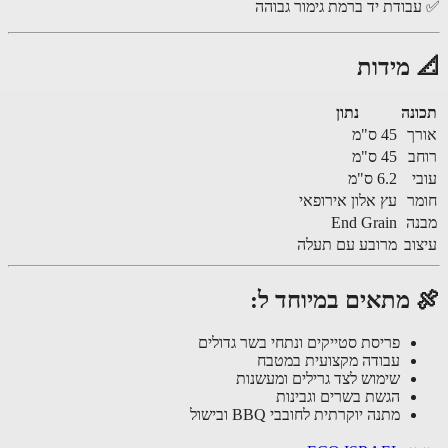
בודת יד ברמת גימור גבוהה
 מידות
נה
נתון
ך
45 ס"מ
ב
45 ס"מ
י
6.2 ס"מ
ר
עץ אלון אירופאי
ה
End Grain
וב
מרובע עם תעלה
 מתאים במיוחד ל:
פריסת סטייקים ונתחי בשר גדולים
עבודה מקצועית במטבח
שימוש לצד גרילים ומעשנות
הגשת בשרים וגבינות
מתנה יוקרתית לחובבי BBQ ובישול