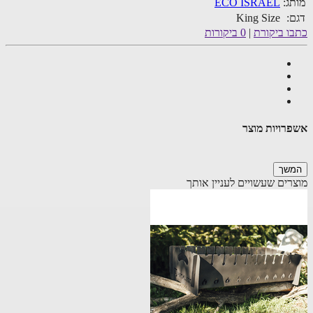
ג:
ECO ISRAEL
:
King Size
ו ביקורת
|
0 ביקורות
רויות מוצר
שך
רים שעשויים לעניין אותך