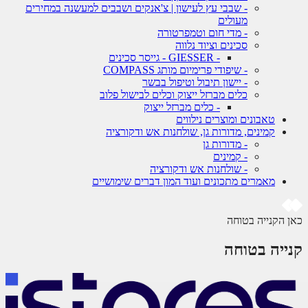
- שבבי עץ לעישון | צ'אנקים ושבבים למעשנה במחירים
מעולים
- מדי חום וטמפרטורה
סכינים וציוד נלווה
- GIESSER - גייסר סכינים
- שיפודי פרימיום מותג COMPASS
- יישון תיבול וטיפול בבשר
כלים מברזל ייצוק וכלים לבישול פלוב
- כלים מברזל ייצוק
טאבונים ומוצרים נילווים
קמינים, מדורות גן, שולחנות אש ודקורציה
- מדורות גן
- קמינים
- שולחנות אש ודקורציה
מאמרים מתכונים ועוד המון דברים שימושיים
 הקנייה בטוחה
ייה בטוחה