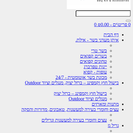
0
דף הבית
איתן מעדני בשר - אילת.
בשר טרי
בשרים קפואים
טחונים קפואים
יינות טפרברג
עופות - קפוא
מכונת בשר אוטומטית - 24/7
בישול חוץ וקמפינג – ברזל יצוק, מנגלים וציוד Outdoor
בישול חוץ וקמפינג – ברזל יצוק
מנגלים וציוד Outdoor
מתנות ומארזים
עצים וחומרי בעירה למעשנות, טאבונים, מדורות והסקה
עצים וחומרי בעירה למעשנות וגרילים
גריל גז