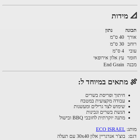
 מידות
נה
נתון
ך
40 ס"מ
ב
30 ס"מ
י
4 ס"מ
ר
עץ אלון אירופאי
ה
End Grain
 מתאים במיוחד ל:
חיתוך ופריסת בשרים
עבודה מקצועית במטבח
שימוש לצד גרילים ומעשנות
הגשת בשרים וגבינות
מתנה יוקרתית לחובבי BBQ ובישול
ג:
ECO ISRAEL
:
בוצ'ר אנדגריין אלון 30x40 עם תעלה