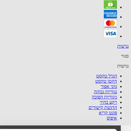
שות
ר
שות
הגדל טקסט
הקטן טקסט
גווני אפור
נגודיות גבוהה
ניגודיות הפוכה
רקע בהיר
הדגשת קישורים
פונט קריא
איפוס