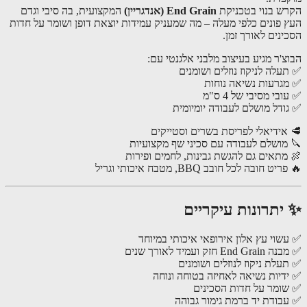
ש בנוי בטכניקת
End Grain (אנדגריין)
המקצועית, בה סיבי וגדם
 פונים כלפי מעלה – מה שמעניק עמידות יוצאת דופן ושומר על חדות
ינים לאורך זמן.
צ'ר מגיע בעיצוב מלבני אלגנטי עם:
עלה לניקוז נוזלים ושומנים
גרעות נשיאה נוחות
בי מסיבי של 4 ס"מ
ודל מושלם לעבודה יומיומית
אידיאלי לפריסת בשרים וסטייקים
מושלם לעבודה עם סכיני שף מקצועיות
מתאים גם להגשת גבינות, לחמים ופירות
ט חובה לכל חובב BBQ, מטבח איכותי וגריל
יתרונות עיקריים
שוי עץ אלון אירופאי איכותי במיוחד
En חזק ועמיד לאורך שנים
עלת ניקוז לנוזלים ושומנים
דיות נשיאה לאחיזה בטוחה ונוחה
ומר על חדות הסכינים
בודת יד ברמת גימור גבוהה