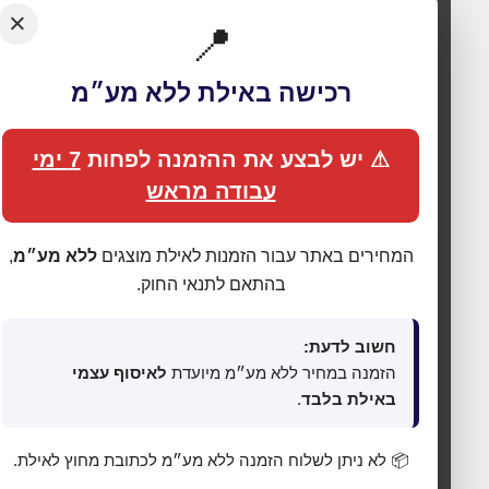
×
📍
רכישה באילת ללא מע״מ
⚠ יש לבצע את ההזמנה לפחות
7 ימי
עבודה מראש
המחירים באתר עבור הזמנות לאילת מוצגים
ללא מע״מ
,
🍪 אנחנו משתמשים בעוגיות כדי לשפר את החוויה
שלך
בהתאם לתנאי החוק.
האתר עושה שימוש בעוגיות (Cookies) לתפעול תקין, אנליטיקה,
התאמת תכנים ופרסום ממוקד. בלחיצה על
„מאשר הכול”
אתה
חשוב לדעת:
מסכים לכל הקטגוריות כמפורט ב
מדיניות הפרטיות
. באפשרותך
הזמנה במחיר ללא מע״מ מיועדת
לאיסוף עצמי
לשנות העדפות בכל עת דרך
„העדפות פרטיות”
בתחתית האתר.
באילת בלבד
.
⚙ נהל העדפות פרטיות
📦 לא ניתן לשלוח הזמנה ללא מע״מ לכתובת מחוץ לאילת.