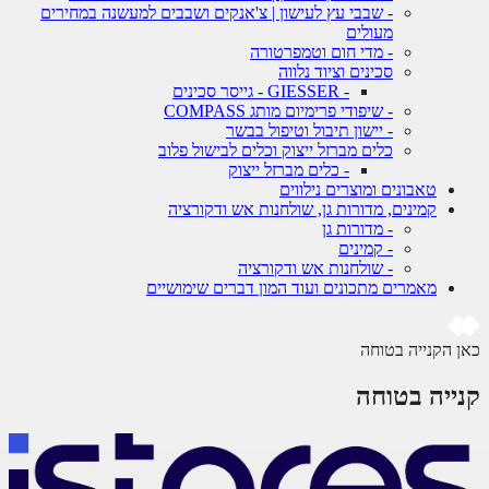
- שבבי עץ לעישון | צ'אנקים ושבבים למעשנה במחירים
מעולים
- מדי חום וטמפרטורה
סכינים וציוד נלווה
- GIESSER - גייסר סכינים
- שיפודי פרימיום מותג COMPASS
- יישון תיבול וטיפול בבשר
כלים מברזל ייצוק וכלים לבישול פלוב
- כלים מברזל ייצוק
טאבונים ומוצרים נילווים
קמינים, מדורות גן, שולחנות אש ודקורציה
- מדורות גן
- קמינים
- שולחנות אש ודקורציה
מאמרים מתכונים ועוד המון דברים שימושיים
 הקנייה בטוחה
ייה בטוחה