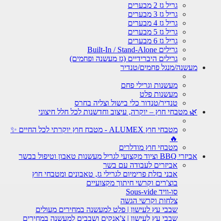
גריל גז 2 מבערים
גריל גז 3 מבערים
גריל גז 4 מבערים
גריל גז 5 מבערים
גריל גז 6 מבערים
גרילים Built-In / Stand-Alone
גרילים היברידיים (גז מעשנה ופחמים)
מעשנה/מנגל פחמים/טנדיר
מעשנות וגרילי פחם
מעשנות פלט
טנדיר/טנדור כלי בישול וצליה בחרס
🌿 מטבחי חוץ – יוקרה, עיצוב וחדשנות לכל חלל חיצוני
מטבחי חוץ ALUMEX - מטבח חוץ יוקרתי לכל החיים ✨
🔥
מטבחי חוץ מודלרים
אביזרי BBQ וציוד מקצועי לגריל מעשנות טאבון וטיפול בבשר
אביזרים לעבודה עם בשר
אבני בזלת פרימיום לגרילי גז, טאבונים ומטבחי חוץ
בוצ'רים וקרשי חיתוך מקצועיים
סו-וויד Sous-vide
צלחות וקרשי הגשה
שבבי עץ לעישון | פלט למעשנה במחירים מעולים
שבבי עץ לעישון | צ'אנקים ושבבים למעשנה במחירים