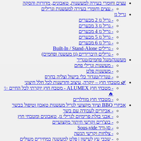
עצים וחומרי בעירה למעשנות, טאבונים, מדורות והסקה
- עצים וחומרי בעירה למעשנות וגרילים
גריל גז
- גריל גז 2 מבערים
- גריל גז 3 מבערים
- גריל גז 4 מבערים
- גריל גז 5 מבערים
- גריל גז 6 מבערים
- גרילים Built-In / Stand-Alone
- גרילים היברידיים (גז מעשנה ופחמים)
מעשנה/מנגל פחמים/טנדיר
- מעשנות וגרילי פחם
- מעשנות פלט
- טנדיר/טנדור כלי בישול וצליה בחרס
🌿 מטבחי חוץ – יוקרה, עיצוב וחדשנות לכל חלל חיצוני
- מטבחי חוץ ALUMEX - מטבח חוץ יוקרתי לכל החיים ✨
🔥
- מטבחי חוץ מודלרים
אביזרי BBQ וציוד מקצועי לגריל מעשנות טאבון וטיפול בבשר
- אביזרים לעבודה עם בשר
- אבני בזלת פרימיום לגרילי גז, טאבונים ומטבחי חוץ
- בוצ'רים וקרשי חיתוך מקצועיים
- סו-וויד Sous-vide
- צלחות וקרשי הגשה
- שבבי עץ לעישון | פלט למעשנה במחירים מעולים