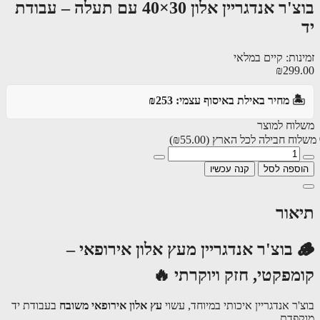
בוצ'ר אנדגריין אלון 30×40 עם תעלה – עבודת
ות: קיים במלאי
₪299
️ מחיר באילת באיסוף עצמי: ₪253
וח למוצר
וח חבילה לכל הארץ
(₪55.00)
ספה לסל
קנה עכשיו
אור
🪵 בוצ'ר אנדגריין מעץ אלון אירופאי –
מפקטי, חזק ויוקרתי 🔥
ר אנדגריין איכותי במיוחד, עשוי
עץ אלון אירופאי משובח
בעבודת יד
פדת.