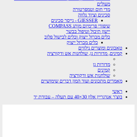
מעולים
מדי חום וטמפרטורה
סכינים וציוד נלווה
GIESSER - גייסר סכינים
שיפודי פרימיום מותג COMPASS
יישון תיבול וטיפול בבשר
כלים מברזל ייצוק וכלים לבישול פלוב
כלים מברזל ייצוק
טאבונים ומוצרים נילווים
קמינים, מדורות גן, שולחנות אש ודקורציה
מדורות גן
קמינים
שולחנות אש ודקורציה
מאמרים מתכונים ועוד המון דברים שימושיים
ראשי
בוצ'ר אנדגריין אלון 30×40 עם תעלה – עבודת יד