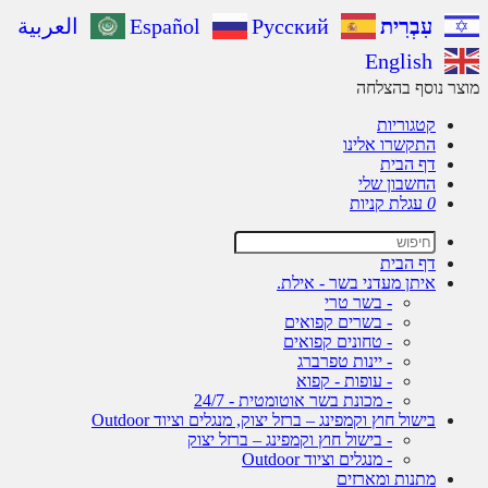
עִבְרִית
Русский
Español
العربية
English
ר נוסף בהצלחה
קטגוריות
התקשרו אלינו
דף הבית
החשבון שלי
0
עגלת קניות
דף הבית
איתן מעדני בשר - אילת.
- בשר טרי
- בשרים קפואים
- טחונים קפואים
- יינות טפרברג
- עופות - קפוא
- מכונת בשר אוטומטית - 24/7
בישול חוץ וקמפינג – ברזל יצוק, מנגלים וציוד Outdoor
- בישול חוץ וקמפינג – ברזל יצוק
- מנגלים וציוד Outdoor
מתנות ומארזים