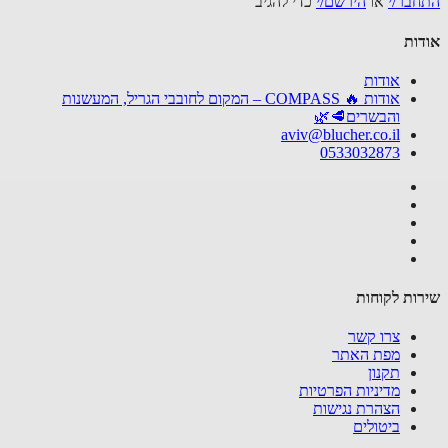
התחבר/י
או
הירשם/י
כדי להגיב
אודות
אודות
אודות 🔥 COMPASS – המקום לחובבי הגריל, המעשנות
והבשרים🥩🌿
aviv@blucher.co.il
0533032873
שירות לקוחות
צרו קשר
מפת האתר
תקנון
מדיניות הפרטיות
הצהרת נגישות
ביטולים