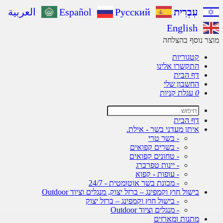
עִבְרִית
Русский
Español
العربية
English
מוצר נוסף בהצלחה
קטגוריות
התקשרו אלינו
דף הבית
החשבון שלי
0
עגלת קניות
דף הבית
איתן מעדני בשר - אילת.
- בשר טרי
- בשרים קפואים
- טחונים קפואים
- יינות טפרברג
- עופות - קפוא
- מכונת בשר אוטומטית - 24/7
בישול חוץ וקמפינג – ברזל יצוק, מנגלים וציוד Outdoor
- בישול חוץ וקמפינג – ברזל יצוק
- מנגלים וציוד Outdoor
מתנות ומארזים