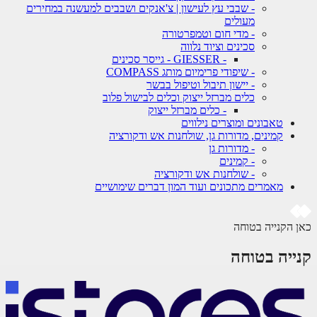
- שבבי עץ לעישון | צ'אנקים ושבבים למעשנה במחירים
מעולים
- מדי חום וטמפרטורה
סכינים וציוד נלווה
- GIESSER - גייסר סכינים
- שיפודי פרימיום מותג COMPASS
- יישון תיבול וטיפול בבשר
כלים מברזל ייצוק וכלים לבישול פלוב
- כלים מברזל ייצוק
טאבונים ומוצרים נילווים
קמינים, מדורות גן, שולחנות אש ודקורציה
- מדורות גן
- קמינים
- שולחנות אש ודקורציה
מאמרים מתכונים ועוד המון דברים שימושיים
כאן הקנייה בטוחה
קנייה בטוחה