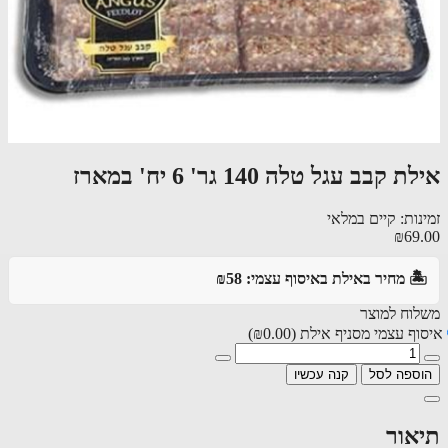
אילת קבב עגל טלה 140 גר' 6 יח' במארז
זמינות: קיים במלאי
₪69.00
🏝️ מחיר באילת באיסוף עצמי: ₪58
משלוח למוצר
איסוף עצמי מסניף אילת
(₪0.00)
הוספה לסל
קנה עכשיו
תיאור