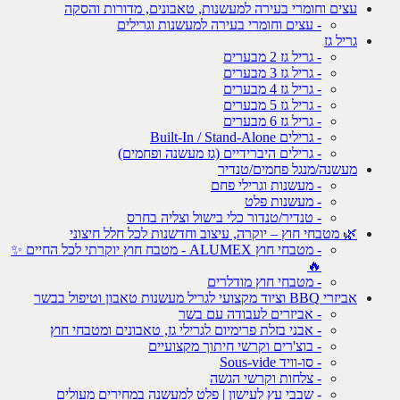
עצים וחומרי בעירה למעשנות, טאבונים, מדורות והסקה
- עצים וחומרי בעירה למעשנות וגרילים
גריל גז
- גריל גז 2 מבערים
- גריל גז 3 מבערים
- גריל גז 4 מבערים
- גריל גז 5 מבערים
- גריל גז 6 מבערים
- גרילים Built-In / Stand-Alone
- גרילים היברידיים (גז מעשנה ופחמים)
מעשנה/מנגל פחמים/טנדיר
- מעשנות וגרילי פחם
- מעשנות פלט
- טנדיר/טנדור כלי בישול וצליה בחרס
🌿 מטבחי חוץ – יוקרה, עיצוב וחדשנות לכל חלל חיצוני
- מטבחי חוץ ALUMEX - מטבח חוץ יוקרתי לכל החיים ✨
🔥
- מטבחי חוץ מודלרים
אביזרי BBQ וציוד מקצועי לגריל מעשנות טאבון וטיפול בבשר
- אביזרים לעבודה עם בשר
- אבני בזלת פרימיום לגרילי גז, טאבונים ומטבחי חוץ
- בוצ'רים וקרשי חיתוך מקצועיים
- סו-וויד Sous-vide
- צלחות וקרשי הגשה
- שבבי עץ לעישון | פלט למעשנה במחירים מעולים