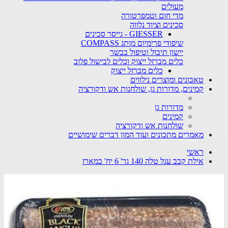
מעולים
מדי חום וטמפרטורה
סכינים וציוד נלווה
GIESSER - גייסר סכינים
שיפודי פרימיום מותג COMPASS
יישון תיבול וטיפול בבשר
כלים מברזל ייצוק וכלים לבישול פלוב
כלים מברזל ייצוק
טאבונים ומוצרים נילווים
קמינים, מדורות גן, שולחנות אש ודקורציה
מדורות גן
קמינים
שולחנות אש ודקורציה
מאמרים מתכונים ועוד המון דברים שימושיים
ראשי
אילת קבב עגל טלה 140 גר' 6 יח' במארז