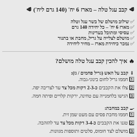
🥩 קבב עגל טלה – מארז 6 יח' (140 גרם ליח') 🥩
✅
שילוב מושלם של בשר עגל וטלה
✅
מארז 6 יח' – כל יחידה 140 גרם
✅
עסיסי ומתובל בעדינות
✅
מושלם לצלייה על גריל, מחבת או בתנור
✅
נמכר כיחידת מארז – מחיר ליחידה
🔥 איך להכין קבב עגל טלה מושלם?
🍢
קבב על האש (גריל פחמים / גז):
1️⃣ חממו גריל לחום בינוני-גבוה.
2️⃣ צלו את הקבבים
כ-2-3 דקות מכל צד
עד לצריבה יפה.
3️⃣ הגישו בלחמנייה עם טחינה, ירקות קלויים ופיתה חמה.
🍳
קבב במחבת:
1️⃣ חממו מחבת פסים עם מעט שמן זית.
2️⃣ טגנו את הקבבים
כ-3-4 דקות מכל צד
עד להזהבה.
3️⃣ מושלם לצד חומוס, סלטים ותוספות מגוונות.