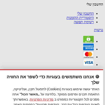
החשבון שלי
החשבון שלי
היסטוריית ההזמנות
רשימת תפוצה
נגישות
נגישות
🍪 אנחנו משתמשים בעוגיות כדי לשפר את החוויה
סגור
שלך
נגישות
האתר עושה שימוש בעוגיות (Cookies) לתפעול תקין, אנליטיקה,
התאמת תכנים ופרסום ממוקד. בלחיצה על
„מאשר הכול”
אתה
הגדל טקסט
מסכים לכל הקטגוריות כמפורט ב
מדיניות הפרטיות
. באפשרותך
הקטן טקסט
לשנות העדפות בכל עת דרך
„העדפות פרטיות”
בתחתית האתר.
גווני אפור