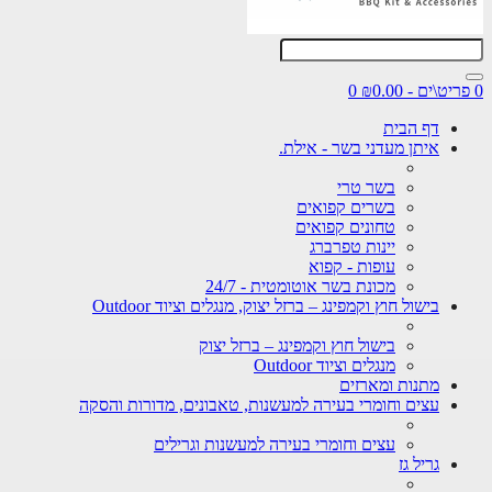
0 פריט\ים - ₪0.00
0
דף הבית
איתן מעדני בשר - אילת.
בשר טרי
בשרים קפואים
טחונים קפואים
יינות טפרברג
עופות - קפוא
מכונת בשר אוטומטית - 24/7
בישול חוץ וקמפינג – ברזל יצוק, מנגלים וציוד Outdoor
בישול חוץ וקמפינג – ברזל יצוק
מנגלים וציוד Outdoor
מתנות ומארזים
עצים וחומרי בעירה למעשנות, טאבונים, מדורות והסקה
עצים וחומרי בעירה למעשנות וגרילים
גריל גז