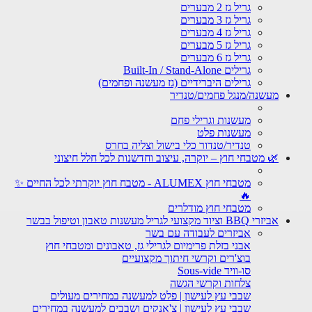
גריל גז 2 מבערים
גריל גז 3 מבערים
גריל גז 4 מבערים
גריל גז 5 מבערים
גריל גז 6 מבערים
גרילים Built-In / Stand-Alone
גרילים היברידיים (גז מעשנה ופחמים)
מעשנה/מנגל פחמים/טנדיר
מעשנות וגרילי פחם
מעשנות פלט
טנדיר/טנדור כלי בישול וצליה בחרס
🌿 מטבחי חוץ – יוקרה, עיצוב וחדשנות לכל חלל חיצוני
מטבחי חוץ ALUMEX - מטבח חוץ יוקרתי לכל החיים ✨
🔥
מטבחי חוץ מודלרים
אביזרי BBQ וציוד מקצועי לגריל מעשנות טאבון וטיפול בבשר
אביזרים לעבודה עם בשר
אבני בזלת פרימיום לגרילי גז, טאבונים ומטבחי חוץ
בוצ'רים וקרשי חיתוך מקצועיים
סו-וויד Sous-vide
צלחות וקרשי הגשה
שבבי עץ לעישון | פלט למעשנה במחירים מעולים
שבבי עץ לעישון | צ'אנקים ושבבים למעשנה במחירים