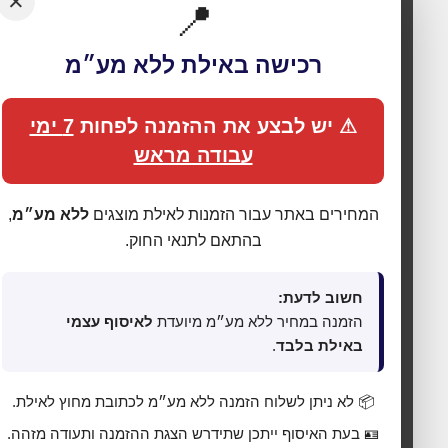
×
📍
רכישה באילת ללא מע״מ
⚠ יש לבצע את ההזמנה לפחות
7 ימי
עבודה מראש
המחירים באתר עבור הזמנות לאילת מוצגים
ללא מע״מ
,
בהתאם לתנאי החוק.
🍪 אנחנו משתמשים בעוגיות כדי לשפר את החוויה
חשוב לדעת:
שלך
הזמנה במחיר ללא מע״מ מיועדת
לאיסוף עצמי
באילת בלבד
.
האתר עושה שימוש בעוגיות (Cookies) לתפעול תקין, אנליטיקה,
התאמת תכנים ופרסום ממוקד. בלחיצה על
„מאשר הכול”
אתה
מסכים לכל הקטגוריות כמפורט ב
מדיניות הפרטיות
. באפשרותך
📦 לא ניתן לשלוח הזמנה ללא מע״מ לכתובת מחוץ לאילת.
לשנות העדפות בכל עת דרך
„העדפות פרטיות”
בתחתית האתר.
🪪 בעת האיסוף ייתכן שתידרש הצגת ההזמנה ותעודה מזהה.