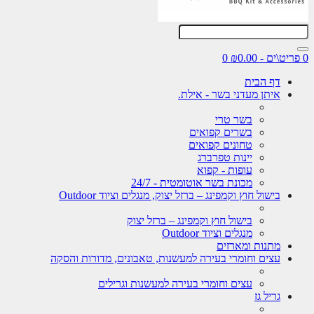
0
דף הבית
איתן מעדני בשר - אילת.
בשר טרי
בשרים קפואים
טחונים קפואים
יינות טפרברג
עופות - קפוא
מכונת בשר אוטומטית - 24/7
בישול חוץ וקמפינג – ברזל יצוק, מנגלים וציוד Outdoor
בישול חוץ וקמפינג – ברזל יצוק
מנגלים וציוד Outdoor
מתנות ומארזים
עצים וחומרי בעירה למעשנות, טאבונים, מדורות והסקה
עצים וחומרי בעירה למעשנות וגרילים
גריל גז