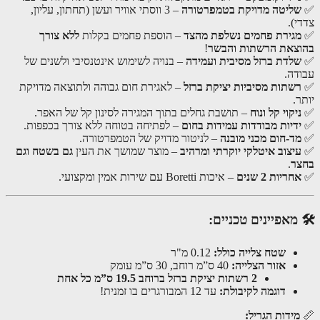
ליטה מדויקת בטמפרטורה
– 3 ווסתי אוויר ועשן (תחתון, עליון,
).
גירת פחמים נשלפת מהצד
– הוספת פחמים בקלות
ללא צורך
צאת הרשתות והבשר
!
לדת ברזל מסיבית ועמידה
– בנויה לשימוש אינטנסיבי ולשנים של
דה.
שתות מסיביות יציקת ברזל
– לאגירת חום גבוהה ולתוצאה מדויקת
.
יקוי קל ונוח
– תושבת גחלים בתוך המגירה לסינון קל של האפר.
דיות מבודדות עמידות בחום
– לפתיחה בטוחה ללא צורך בכפפות.
ד-חום מכני מובנה
– לניטור מדויק של הטמפרטורה.
יצוב איטלקי יוקרתי ומרהיב
– מוצר שמושך את העין
גם בשטח וגם
ר
.
חריות 2 שנים
– איכות Boretti עם שירות אמין ומקצועי.
מאפיינים טכניים:
שטח צלייה כולל:
0.12 מ"ר
אזור הצלייה:
40 ס”מ רוחב, 30 ס”מ עומק
2 רשתות יציקת ברזל ברוחב 19.5 ס”מ כל אחת
דוגמה לקיבולת:
עד 12 המבורגרים בו זמנית!
מידות הגריל: