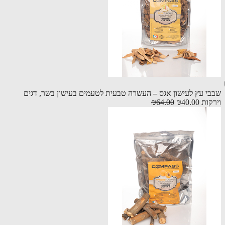
י עץ לעישון אגס – העשרה טבעית לטעמים בעישון בשר, דגים
קות
₪40.00
₪64.00