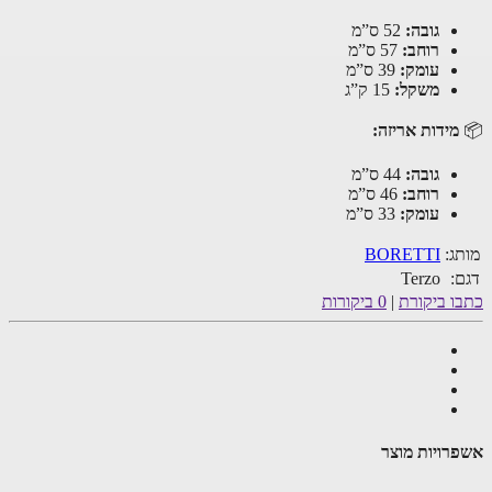
גובה:
52 ס”מ
רוחב:
57 ס”מ
עומק:
39 ס”מ
משקל:
15 ק”ג
מידות אריזה:
גובה:
44 ס”מ
רוחב:
46 ס”מ
עומק:
33 ס”מ
ג:
BORETTI
:
Terzo
ו ביקורת
|
0 ביקורות
רויות מוצר