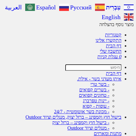
עִבְרִית
Русский
Español
العربية
English
ר נוסף בהצלחה
קטגוריות
התקשרו אלינו
דף הבית
החשבון שלי
0
עגלת קניות
דף הבית
איתן מעדני בשר - אילת.
- בשר טרי
- בשרים קפואים
- טחונים קפואים
- יינות טפרברג
- עופות - קפוא
- מכונת בשר אוטומטית - 24/7
בישול חוץ וקמפינג – ברזל יצוק, מנגלים וציוד Outdoor
- בישול חוץ וקמפינג – ברזל יצוק
- מנגלים וציוד Outdoor
מתנות ומארזים