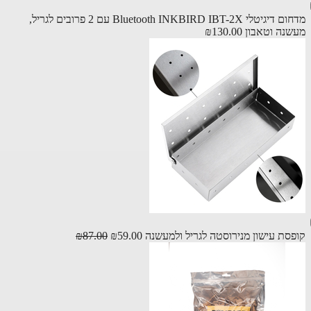
מדחום דיגיטלי Bluetooth INKBIRD IBT-2X עם 2 פרובים לגריל,
נה וטאבון
₪130.00
סת עישון מנירוסטה לגריל ולמעשנה
₪59.00
₪87.00