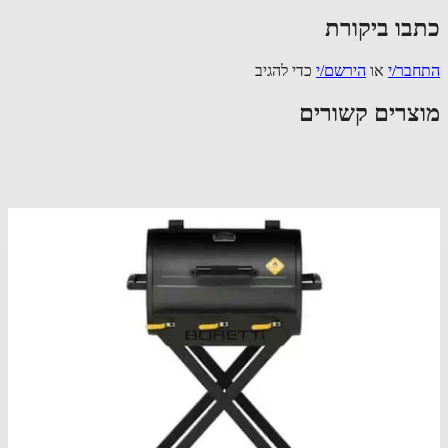
בו ביקורת
בר/י
או
הירשם/י
כדי להגיב
צרים קשורים