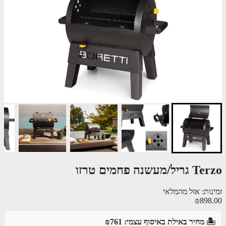
ל/מעשנה פחמים טרזו
נות: אזל מהמלאי
₪898
️ מחיר באילת באיסוף עצמי: ₪761