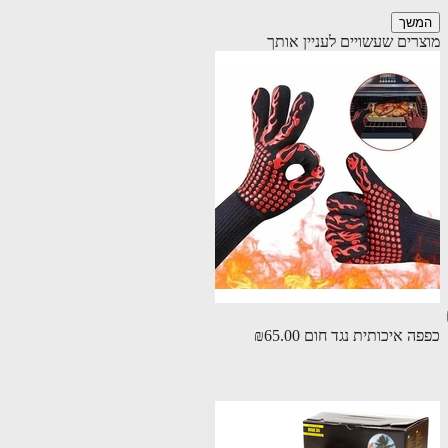
שך
רים שעשויים לעניין אותך
ה איכותית נגד חום
₪65.00