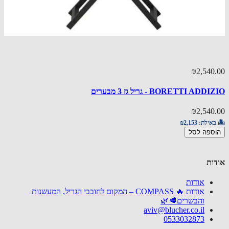
₪2,540
אזל מ
50.00
BORETTI AD - גריל גז 3 מבערים
מעשנת
₪2,540
50.00
באילת:
₪2,153
ספה לסל
🏝️ באי
פרטים
ות
אודות
אודות 🔥 COMPASS – המקום לחובבי הגריל, המעשנות
והבשרים🥩🌿
aviv@blucher.co.il
0533032873