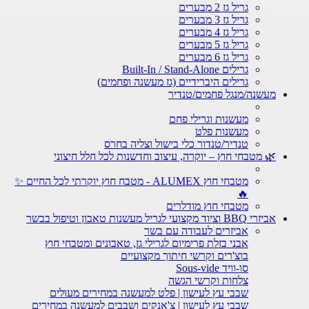
גריל גז 2 מבערים
גריל גז 3 מבערים
גריל גז 4 מבערים
גריל גז 5 מבערים
גריל גז 6 מבערים
גרילים Built-In / Stand-Alone
גרילים היברידיים (גז מעשנה ופחמים)
מעשנה/מנגל פחמים/טנדיר
מעשנות וגרילי פחם
מעשנות פלט
טנדיר/טנדור כלי בישול וצליה בחרס
🌿 מטבחי חוץ – יוקרה, עיצוב וחדשנות לכל חלל חיצוני
מטבחי חוץ ALUMEX - מטבח חוץ יוקרתי לכל החיים ✨
🔥
מטבחי חוץ מודלרים
אביזרי BBQ וציוד מקצועי לגריל מעשנות טאבון וטיפול בבשר
אביזרים לעבודה עם בשר
אבני בזלת פרימיום לגרילי גז, טאבונים ומטבחי חוץ
בוצ'רים וקרשי חיתוך מקצועיים
סו-וויד Sous-vide
צלחות וקרשי הגשה
שבבי עץ לעישון | פלט למעשנה במחירים מעולים
שבבי עץ לעישון | צ'אנקים ושבבים למעשנה במחירים