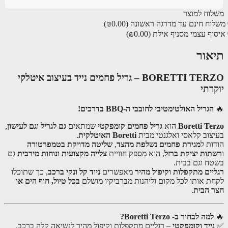
וח למוצר
וח חינם עד מדרגה ראשונה
(₪0.00)
ף עצמי מסניף אילת
(₪0.00)
אור
BORETTI TERZO – גריל פחמים נייד בעיצוב איטלקי
רתי
הגריל האולטימטיבי לחובבי ה-BBQ בדרכים!
Boretti Te
הוא
גריל פחמים קומפקטי
שמתאים
גם לגריל וגם לעישון
,
צוב קלאסי ואלגנטי מבית
Boretti האיטלקית
.
ות ל
מגירת פחמים נשלפת מהצד
,
שליטה מדויקת בטמפרטורה
ות יציקת ברזל
, הוא מספק חוויית
צלייה מקצועית ונוחות מירבית
גם
ח וגם בבית.
יים מתקפלות וקיפול מהיר
מאפשרים
ניוד קל ונקי ברכב
, כך שתוכלו
ת אותו לכל מקום וליהנות מברביקיו מושלם
בכל טיול, חוף הים או
 הבית
.
למה לבחור ב- Boretti Terzo?
ייד וקומפקטי
– רגליים מתקפלות וקיפול מהיר לנשיאה קלה ברכב.