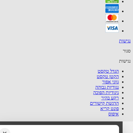
שות
ר
שות
הגדל טקסט
הקטן טקסט
גווני אפור
נגודיות גבוהה
ניגודיות הפוכה
רקע בהיר
הדגשת קישורים
פונט קריא
איפוס