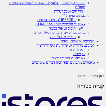
- שבבי עץ לעישון | צ'אנקים ושבבים למעשנה במחירים
מעולים
- מדי חום וטמפרטורה
סכינים וציוד נלווה
- GIESSER - גייסר סכינים
- שיפודי פרימיום מותג COMPASS
- יישון תיבול וטיפול בבשר
כלים מברזל ייצוק וכלים לבישול פלוב
- כלים מברזל ייצוק
טאבונים ומוצרים נילווים
קמינים, מדורות גן, שולחנות אש ודקורציה
- מדורות גן
- קמינים
- שולחנות אש ודקורציה
מאמרים מתכונים ועוד המון דברים שימושיים
 הקנייה בטוחה
ייה בטוחה