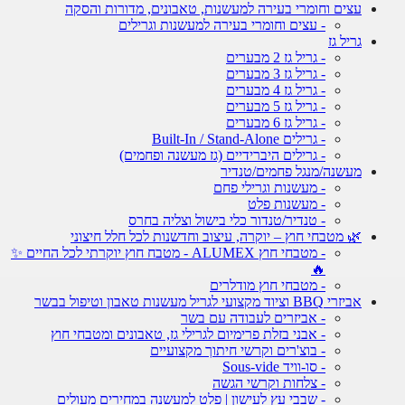
עצים וחומרי בעירה למעשנות, טאבונים, מדורות והסקה
- עצים וחומרי בעירה למעשנות וגרילים
גריל גז
- גריל גז 2 מבערים
- גריל גז 3 מבערים
- גריל גז 4 מבערים
- גריל גז 5 מבערים
- גריל גז 6 מבערים
- גרילים Built-In / Stand-Alone
- גרילים היברידיים (גז מעשנה ופחמים)
מעשנה/מנגל פחמים/טנדיר
- מעשנות וגרילי פחם
- מעשנות פלט
- טנדיר/טנדור כלי בישול וצליה בחרס
🌿 מטבחי חוץ – יוקרה, עיצוב וחדשנות לכל חלל חיצוני
- מטבחי חוץ ALUMEX - מטבח חוץ יוקרתי לכל החיים ✨
🔥
- מטבחי חוץ מודלרים
אביזרי BBQ וציוד מקצועי לגריל מעשנות טאבון וטיפול בבשר
- אביזרים לעבודה עם בשר
- אבני בזלת פרימיום לגרילי גז, טאבונים ומטבחי חוץ
- בוצ'רים וקרשי חיתוך מקצועיים
- סו-וויד Sous-vide
- צלחות וקרשי הגשה
- שבבי עץ לעישון | פלט למעשנה במחירים מעולים