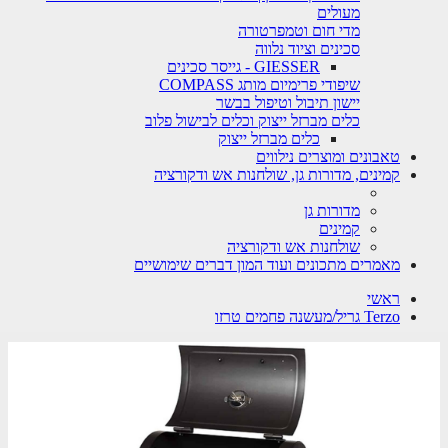
מעולים
מדי חום וטמפרטורה
סכינים וציוד נלווה
GIESSER - גייסר סכינים
שיפודי פרימיום מותג COMPASS
יישון תיבול וטיפול בבשר
כלים מברזל ייצוק וכלים לבישול פלוב
כלים מברזל ייצוק
טאבונים ומוצרים נילווים
קמינים, מדורות גן, שולחנות אש ודקורציה
מדורות גן
קמינים
שולחנות אש ודקורציה
מאמרים מתכונים ועוד המון דברים שימושיים
ראשי
Terzo גריל/מעשנה פחמים טרזו