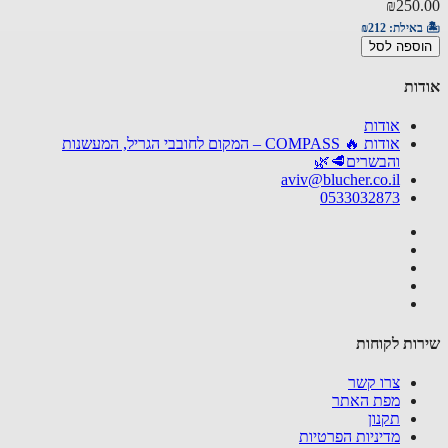
₪250
באילת:
₪212
ספה לסל
ות
אודות
אודות 🔥 COMPASS – המקום לחובבי הגריל, המעשנות
והבשרים🥩🌿
aviv@blucher.co.il
0533032873
ות לקוחות
צרו קשר
מפת האתר
תקנון
מדיניות הפרטיות