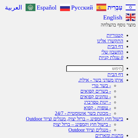
עִבְרִית
Русский
Español
العربية
English
ר נוסף בהצלחה
קטגוריות
התקשרו אלינו
דף הבית
החשבון שלי
0
עגלת קניות
דף הבית
איתן מעדני בשר - אילת.
- בשר טרי
- בשרים קפואים
- טחונים קפואים
- יינות טפרברג
- עופות - קפוא
- מכונת בשר אוטומטית - 24/7
בישול חוץ וקמפינג – ברזל יצוק, מנגלים וציוד Outdoor
- בישול חוץ וקמפינג – ברזל יצוק
- מנגלים וציוד Outdoor
מתנות ומארזים