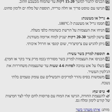
15-20 דקות
עד שהמוח מבעבע וזהוב.
גריל או מעשנת:
20-30 דקות
יעניק למוח ארומה מעודנת.
תוספת למרק בשר עשיר:
לפחות 4-6 שעות
עד שהעצמות משחררות את
לטין העשיר.
3️ משמשות בסיס נהדר למרקים ותבשילים עם עומק טעמים בלתי
ח.
טיפ שף:
להעצמת החוויה, הגישו את המוח עם פרוסות לחם קלוי לצד חמיצות
קורט לימון ומלח גס.
ג:
איתן מעדני בשר