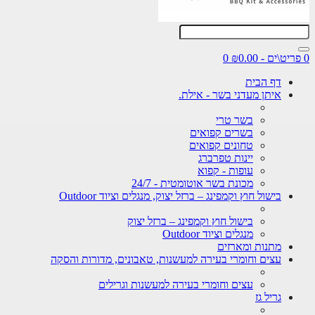
0
דף הבית
איתן מעדני בשר - אילת.
בשר טרי
בשרים קפואים
טחונים קפואים
יינות טפרברג
עופות - קפוא
מכונת בשר אוטומטית - 24/7
בישול חוץ וקמפינג – ברזל יצוק, מנגלים וציוד Outdoor
בישול חוץ וקמפינג – ברזל יצוק
מנגלים וציוד Outdoor
מתנות ומארזים
עצים וחומרי בעירה למעשנות, טאבונים, מדורות והסקה
עצים וחומרי בעירה למעשנות וגרילים
גריל גז