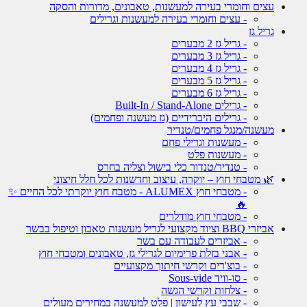
עצים וחומרי בעירה למעשנות, טאבונים, מדורות והסקה
- עצים וחומרי בעירה למעשנות וגרילים
גריל גז
- גריל גז 2 מבערים
- גריל גז 3 מבערים
- גריל גז 4 מבערים
- גריל גז 5 מבערים
- גריל גז 6 מבערים
- גרילים Built-In / Stand-Alone
- גרילים היברידיים (גז מעשנה ופחמים)
מעשנה/מנגל פחמים/טנדיר
- מעשנות וגרילי פחם
- מעשנות פלט
- טנדיר/טנדור כלי בישול וצליה בחרס
🌿 מטבחי חוץ – יוקרה, עיצוב וחדשנות לכל חלל חיצוני
- מטבחי חוץ ALUMEX - מטבח חוץ יוקרתי לכל החיים ✨
🔥
- מטבחי חוץ מודלרים
אביזרי BBQ וציוד מקצועי לגריל מעשנות טאבון וטיפול בבשר
- אביזרים לעבודה עם בשר
- אבני בזלת פרימיום לגרילי גז, טאבונים ומטבחי חוץ
- בוצ'רים וקרשי חיתוך מקצועיים
- סו-וויד Sous-vide
- צלחות וקרשי הגשה
- שבבי עץ לעישון | פלט למעשנה במחירים מעולים