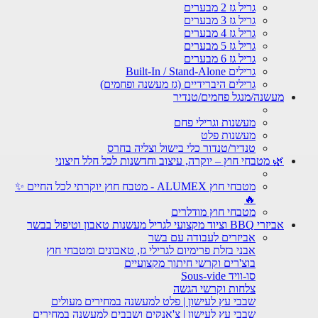
גריל גז 2 מבערים
גריל גז 3 מבערים
גריל גז 4 מבערים
גריל גז 5 מבערים
גריל גז 6 מבערים
גרילים Built-In / Stand-Alone
גרילים היברידיים (גז מעשנה ופחמים)
מעשנה/מנגל פחמים/טנדיר
מעשנות וגרילי פחם
מעשנות פלט
טנדיר/טנדור כלי בישול וצליה בחרס
🌿 מטבחי חוץ – יוקרה, עיצוב וחדשנות לכל חלל חיצוני
מטבחי חוץ ALUMEX - מטבח חוץ יוקרתי לכל החיים ✨
🔥
מטבחי חוץ מודלרים
אביזרי BBQ וציוד מקצועי לגריל מעשנות טאבון וטיפול בבשר
אביזרים לעבודה עם בשר
אבני בזלת פרימיום לגרילי גז, טאבונים ומטבחי חוץ
בוצ'רים וקרשי חיתוך מקצועיים
סו-וויד Sous-vide
צלחות וקרשי הגשה
שבבי עץ לעישון | פלט למעשנה במחירים מעולים
שבבי עץ לעישון | צ'אנקים ושבבים למעשנה במחירים