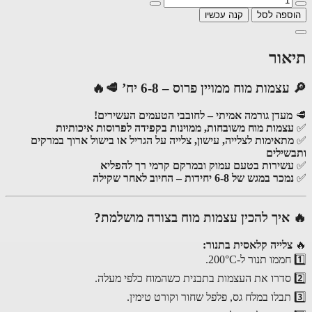
ספה לסל
קנה עכשיו
אור
צמות מוח ממויין פרוס – 6-8 יח’ 🥩🔥
מעדן גורמה אמיתי – לחובבי הטעמים העשירים!
צמות מוח משובחות, ממוינות בקפידה לפרוסות איכותיות
תאימות לצלייה, עישון, צלייה על הגריל או בישול ארוך במרקים
שילים
שירות בטעם עמוק ובמרקם קרמי רך להפליא
מכר במגש של 6-8 יחידות – החיוב לאחר שקילה
איך להכין עצמות מוח בצורה מושלמת?
צלייה קלאסית בתנור: