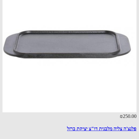
₪250
צ'ה צליה מלבנית דו"צ יציקת ברזל