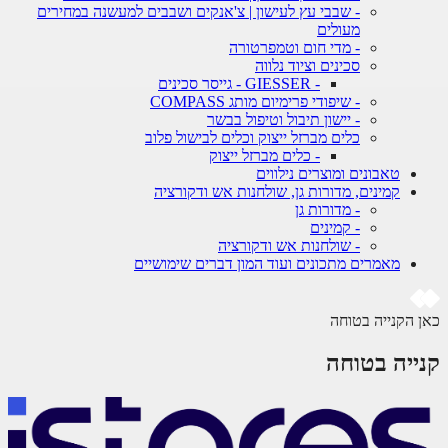
- שבבי עץ לעישון | צ'אנקים ושבבים למעשנה במחירים
מעולים
- מדי חום וטמפרטורה
סכינים וציוד נלווה
- GIESSER - גייסר סכינים
- שיפודי פרימיום מותג COMPASS
- יישון תיבול וטיפול בבשר
כלים מברזל ייצוק וכלים לבישול פלוב
- כלים מברזל ייצוק
טאבונים ומוצרים נילווים
קמינים, מדורות גן, שולחנות אש ודקורציה
- מדורות גן
- קמינים
- שולחנות אש ודקורציה
מאמרים מתכונים ועוד המון דברים שימושיים
 הקנייה בטוחה
ייה בטוחה