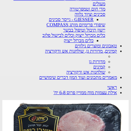
מעולים
מדי חום וטמפרטורה
סכינים וציוד נלווה
GIESSER - גייסר סכינים
שיפודי פרימיום מותג COMPASS
יישון תיבול וטיפול בבשר
כלים מברזל ייצוק וכלים לבישול פלוב
כלים מברזל ייצוק
טאבונים ומוצרים נילווים
קמינים, מדורות גן, שולחנות אש ודקורציה
מדורות גן
קמינים
שולחנות אש ודקורציה
מאמרים מתכונים ועוד המון דברים שימושיים
ראשי
אילת עצמות מוח ממויין פרוס 6-8 יח'