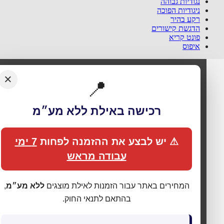
נגודיות גבוהה
ניגודיות הפוכה
רקע בהיר
הדגשת קישורים
פונט קריא
איפוס
×
📍
רכישה באילת ללא מע״מ
🍪 אנחנו משתמשים בעוגיות כדי לשפר את החוויה
שלך
⚠ יש לבצע את ההזמנה לפחות
7 ימי
האתר עושה שימוש בעוגיות (Cookies) לתפעול תקין, אנליטיקה,
עבודה מראש
התאמת תכנים ופרסום ממוקד. בלחיצה על
„מאשר הכול”
אתה
מסכים לכל הקטגוריות כמפורט ב
מדיניות הפרטיות
. באפשרותך
לשנות העדפות בכל עת דרך
„העדפות פרטיות”
בתחתית האתר.
המחירים באתר עבור הזמנות לאילת מוצגים
ללא מע״מ
,
בהתאם לתנאי החוק.
⚙ נהל העדפות פרטיות