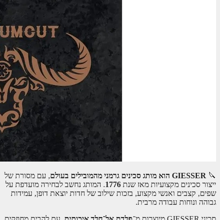
,
.
,