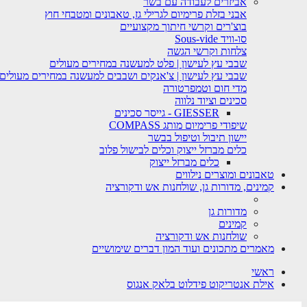
אביזרים לעבודה עם בשר
אבני בזלת פרימיום לגרילי גז, טאבונים ומטבחי חוץ
בוצ'רים וקרשי חיתוך מקצועיים
סו-וויד Sous-vide
צלחות וקרשי הגשה
שבבי עץ לעישון | פלט למעשנה במחירים מעולים
שבבי עץ לעישון | צ'אנקים ושבבים למעשנה במחירים מעולים
מדי חום וטמפרטורה
סכינים וציוד נלווה
GIESSER - גייסר סכינים
שיפודי פרימיום מותג COMPASS
יישון תיבול וטיפול בבשר
כלים מברזל ייצוק וכלים לבישול פלוב
כלים מברזל ייצוק
טאבונים ומוצרים נילווים
קמינים, מדורות גן, שולחנות אש ודקורציה
מדורות גן
קמינים
שולחנות אש ודקורציה
מאמרים מתכונים ועוד המון דברים שימושיים
ראשי
אילת אנטריקוט פידלוט בלאק אנגוס