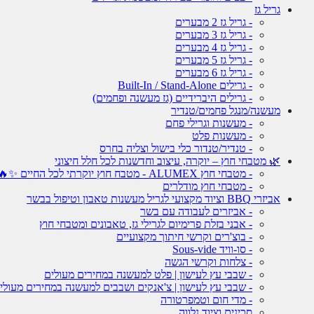
גריל גז
- גריל גז 2 מבערים
- גריל גז 3 מבערים
- גריל גז 4 מבערים
- גריל גז 5 מבערים
- גריל גז 6 מבערים
- גרילים Built-In / Stand-Alone
- גרילים היברידיים (גז מעשנה ופחמים)
מעשנה/מנגל פחמים/טנדיר
- מעשנות וגרילי פחם
- מעשנות פלט
- טנדיר/טנדור כלי בישול וצליה בחרס
🌿 מטבחי חוץ – יוקרה, עיצוב וחדשנות לכל חלל חיצוני
- מטבחי חוץ ALUMEX - מטבח חוץ יוקרתי לכל החיים ✨🔥
- מטבחי חוץ מודלרים
אביזרי BBQ וציוד מקצועי לגריל מעשנות טאבון וטיפול בבשר
- אביזרים לעבודה עם בשר
- אבני בזלת פרימיום לגרילי גז, טאבונים ומטבחי חוץ
- בוצ'רים וקרשי חיתוך מקצועיים
- סו-וויד Sous-vide
- צלחות וקרשי הגשה
- שבבי עץ לעישון | פלט למעשנה במחירים מעולים
- שבבי עץ לעישון | צ'אנקים ושבבים למעשנה במחירים מעולי
- מדי חום וטמפרטורה
סכינים וציוד נלווה