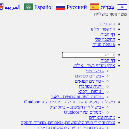
עִבְרִית
Русский
Español
العربية
מוצר נוסף בהצלחה
קטגוריות
התקשרו אלינו
דף הבית
החשבון שלי
0
עגלת קניות
דף הבית
איתן מעדני בשר - אילת.
- בשר טרי
- בשרים קפואים
- טחונים קפואים
- יינות טפרברג
- עופות - קפוא
- מכונת בשר אוטומטית - 24/7
בישול חוץ וקמפינג – ברזל יצוק, מנגלים וציוד Outdoor
- בישול חוץ וקמפינג – ברזל יצוק
- מנגלים וציוד Outdoor
מתנות ומארזים
עצים וחומרי בעירה למעשנות, טאבונים, מדורות והסקה
- עצים וחומרי בעירה למעשנות וגרילים