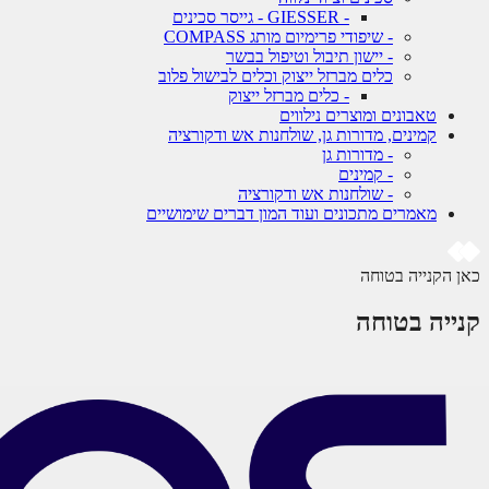
- GIESSER - גייסר סכינים
- שיפודי פרימיום מותג COMPASS
- יישון תיבול וטיפול בבשר
כלים מברזל ייצוק וכלים לבישול פלוב
- כלים מברזל ייצוק
טאבונים ומוצרים נילווים
קמינים, מדורות גן, שולחנות אש ודקורציה
- מדורות גן
- קמינים
- שולחנות אש ודקורציה
מאמרים מתכונים ועוד המון דברים שימושיים
כאן הקנייה בטוחה
קנייה בטוחה