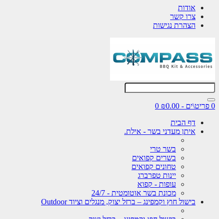
אודות
צרו קשר
הצהרת נגישות
0 פריט\ים - ₪0.00
0
דף הבית
איתן מעדני בשר - אילת.
בשר טרי
בשרים קפואים
טחונים קפואים
יינות טפרברג
עופות - קפוא
מכונת בשר אוטומטית - 24/7
בישול חוץ וקמפינג – ברזל יצוק, מנגלים וציוד Outdoor