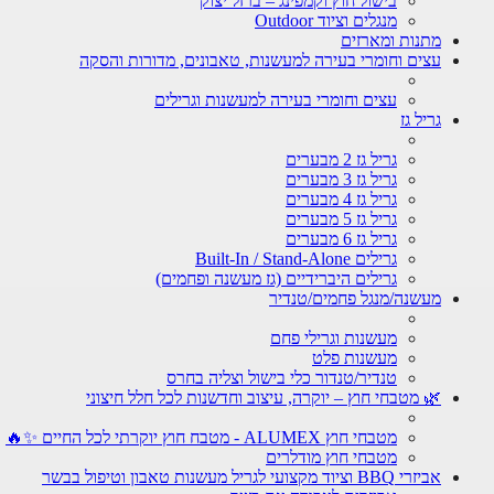
בישול חוץ וקמפינג – ברזל יצוק
מנגלים וציוד Outdoor
מתנות ומארזים
עצים וחומרי בעירה למעשנות, טאבונים, מדורות והסקה
עצים וחומרי בעירה למעשנות וגרילים
גריל גז
גריל גז 2 מבערים
גריל גז 3 מבערים
גריל גז 4 מבערים
גריל גז 5 מבערים
גריל גז 6 מבערים
גרילים Built-In / Stand-Alone
גרילים היברידיים (גז מעשנה ופחמים)
מעשנה/מנגל פחמים/טנדיר
מעשנות וגרילי פחם
מעשנות פלט
טנדיר/טנדור כלי בישול וצליה בחרס
🌿 מטבחי חוץ – יוקרה, עיצוב וחדשנות לכל חלל חיצוני
מטבחי חוץ ALUMEX - מטבח חוץ יוקרתי לכל החיים ✨🔥
מטבחי חוץ מודלרים
אביזרי BBQ וציוד מקצועי לגריל מעשנות טאבון וטיפול בבשר