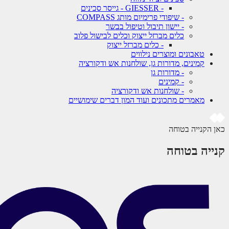
- GIESSER - גייסר סכינים
- שיפודי פרימיום מותג COMPASS
- יישון תיבול וטיפול בבשר
כלים מברזל ייצוק וכלים לבישול פלוב
- כלים מברזל ייצוק
טאבונים ומוצרים נילווים
קמינים, מדורות גן, שולחנות אש ודקורציה
- מדורות גן
- קמינים
- שולחנות אש ודקורציה
מאמרים מתכונים ועוד המון דברים שימושיים
כאן הקנייה בטוחה
קנייה בטוחה