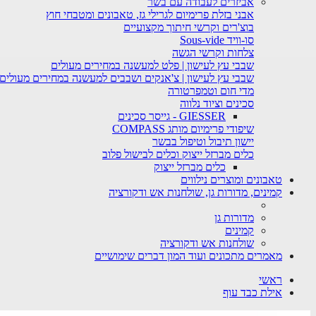
אביזרים לעבודה עם בשר
אבני בזלת פרימיום לגרילי גז, טאבונים ומטבחי חוץ
בוצ'רים וקרשי חיתוך מקצועיים
סו-וויד Sous-vide
צלחות וקרשי הגשה
שבבי עץ לעישון | פלט למעשנה במחירים מעולים
שבבי עץ לעישון | צ'אנקים ושבבים למעשנה במחירים מעולים
מדי חום וטמפרטורה
סכינים וציוד נלווה
GIESSER - גייסר סכינים
שיפודי פרימיום מותג COMPASS
יישון תיבול וטיפול בבשר
כלים מברזל ייצוק וכלים לבישול פלוב
כלים מברזל ייצוק
טאבונים ומוצרים נילווים
קמינים, מדורות גן, שולחנות אש ודקורציה
מדורות גן
קמינים
שולחנות אש ודקורציה
מאמרים מתכונים ועוד המון דברים שימושיים
ראשי
אילת כבד עוף