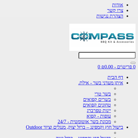
אודות
צרו קשר
הצהרת נגישות
0 פריט\ים - ₪0.00
0
דף הבית
איתן מעדני בשר - אילת.
בשר טרי
בשרים קפואים
טחונים קפואים
יינות טפרברג
עופות - קפוא
מכונת בשר אוטומטית - 24/7
בישול חוץ וקמפינג – ברזל יצוק, מנגלים וציוד Outdoor