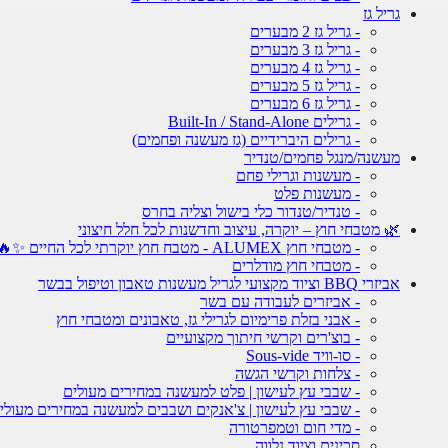
גריל גז
- גריל גז 2 מבערים
- גריל גז 3 מבערים
- גריל גז 4 מבערים
- גריל גז 5 מבערים
- גריל גז 6 מבערים
- גרילים Built-In / Stand-Alone
- גרילים היברידיים (גז מעשנה ופחמים)
מעשנה/מנגל פחמים/טנדיר
- מעשנות וגרילי פחם
- מעשנות פלט
- טנדיר/טנדור כלי בישול וצליה בחרס
🌿 מטבחי חוץ – יוקרה, עיצוב וחדשנות לכל חלל חיצוני
- מטבחי חוץ ALUMEX - מטבח חוץ יוקרתי לכל החיים ✨🔥
- מטבחי חוץ מודלרים
אביזרי BBQ וציוד מקצועי לגריל מעשנות טאבון וטיפול בבשר
- אביזרים לעבודה עם בשר
- אבני בזלת פרימיום לגרילי גז, טאבונים ומטבחי חוץ
- בוצ'רים וקרשי חיתוך מקצועיים
- סו-וויד Sous-vide
- צלחות וקרשי הגשה
- שבבי עץ לעישון | פלט למעשנה במחירים מעולים
- שבבי עץ לעישון | צ'אנקים ושבבים למעשנה במחירים מעולי
- מדי חום וטמפרטורה
סכינים וציוד נלווה