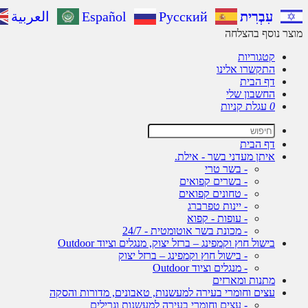
עִבְרִית
Русский
Español
العربية
מוצר נוסף בהצלחה
קטגוריות
התקשרו אלינו
דף הבית
החשבון שלי
0
עגלת קניות
דף הבית
איתן מעדני בשר - אילת.
- בשר טרי
- בשרים קפואים
- טחונים קפואים
- יינות טפרברג
- עופות - קפוא
- מכונת בשר אוטומטית - 24/7
בישול חוץ וקמפינג – ברזל יצוק, מנגלים וציוד Outdoor
- בישול חוץ וקמפינג – ברזל יצוק
- מנגלים וציוד Outdoor
מתנות ומארזים
עצים וחומרי בעירה למעשנות, טאבונים, מדורות והסקה
- עצים וחומרי בעירה למעשנות וגרילים