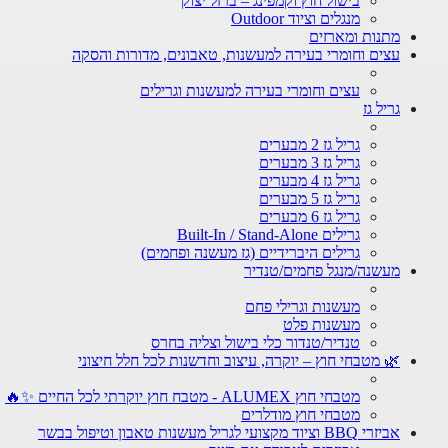
בישול חוץ וקמפינג – ברזל יצוק
מנגלים וציוד Outdoor
מתנות ומארזים
עצים וחומרי בעירה למעשנות, טאבונים, מדורות והסקה
עצים וחומרי בעירה למעשנות וגרילים
גריל גז
גריל גז 2 מבערים
גריל גז 3 מבערים
גריל גז 4 מבערים
גריל גז 5 מבערים
גריל גז 6 מבערים
גרילים Built-In / Stand-Alone
גרילים היברידיים (גז מעשנה ופחמים)
מעשנה/מנגל פחמים/טנדיר
מעשנות וגרילי פחם
מעשנות פלט
טנדיר/טנדור כלי בישול וצליה בחרס
🌿 מטבחי חוץ – יוקרה, עיצוב וחדשנות לכל חלל חיצוני
מטבחי חוץ ALUMEX - מטבח חוץ יוקרתי לכל החיים ✨🔥
מטבחי חוץ מודלרים
אביזרי BBQ וציוד מקצועי לגריל מעשנות טאבון וטיפול בבשר