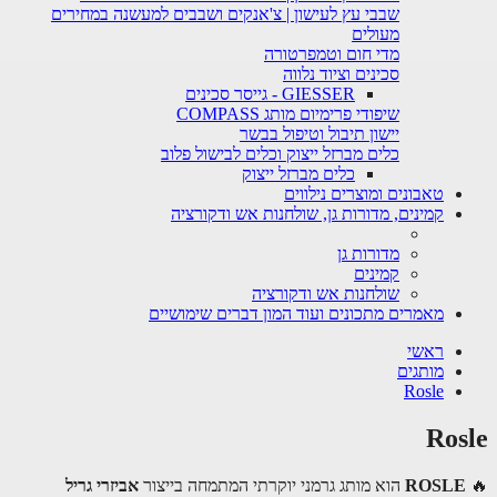
שבבי עץ לעישון | צ'אנקים ושבבים למעשנה במחירים
מעולים
מדי חום וטמפרטורה
סכינים וציוד נלווה
GIESSER - גייסר סכינים
שיפודי פרימיום מותג COMPASS
יישון תיבול וטיפול בבשר
כלים מברזל ייצוק וכלים לבישול פלוב
כלים מברזל ייצוק
טאבונים ומוצרים נילווים
קמינים, מדורות גן, שולחנות אש ודקורציה
מדורות גן
קמינים
שולחנות אש ודקורציה
מאמרים מתכונים ועוד המון דברים שימושיים
ראשי
מותגים
Rosle
Rosle
🔥
ROSLE
הוא מותג גרמני יוקרתי המתמחה בייצור
אביזרי גריל