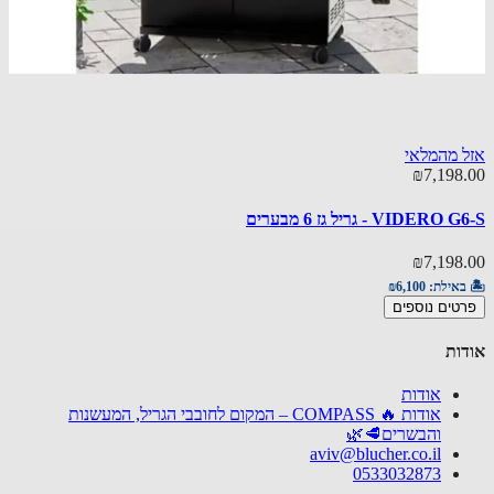
אזל מהמלאי
₪7,198.00
VIDERO G6-S - גריל גז 6 מבערים
₪7,198.00
🏝️ באילת:
₪6,100
פרטים נוספים
אודות
אודות
אודות 🔥 COMPASS – המקום לחובבי הגריל, המעשנות
והבשרים🥩🌿
aviv@blucher.co.il
0533032873