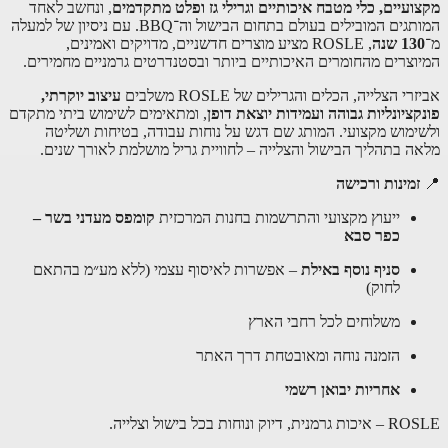
מקצועיים, כלי מטבח איכותיים וגרילי גז ופלט מתקדמים
, ונחשב לאחד
המותגים המובילים בעולם בתחום הבישול וה־BBQ. עם ניסיון של למעלה
מ־
130 שנה
, ROSLE מציע מוצרים חדשניים, מדויקים ואמינים,
המיוצרים מהחומרים האיכותיים ביותר ובסטנדרטים גרמניים מחמירים.
אביזרי הצלייה, הכלים והגרילים של ROSLE משלבים
עיצוב יוקרתי,
פונקציונליות גבוהה ועמידות יוצאת דופן
, ומתאימים לשימוש ביתי מתקדם
ולשימוש מקצועי. המותג שם דגש על נוחות עבודה, בטיחות ושליטה
מלאה בתהליך הבישול והצלייה – לחוויית גריל מושלמת לאורך שנים.
📍
זמינות ורכישה
ייעוץ מקצועי והתרשמות בחנות המרכזית
קומפס מעדני בשר –
כפר סבא
סניף נוסף באילת
– אפשרות לאיסוף עצמי (ללא מע״מ בהתאם
לחוק)
משלוחים לכל רחבי הארץ
הזמנה נוחה ומאובטחת דרך האתר
אחריות יבואן רשמי
ROSLE – איכות גרמנית, דיוק ונוחות בכל בישול וצלייה.