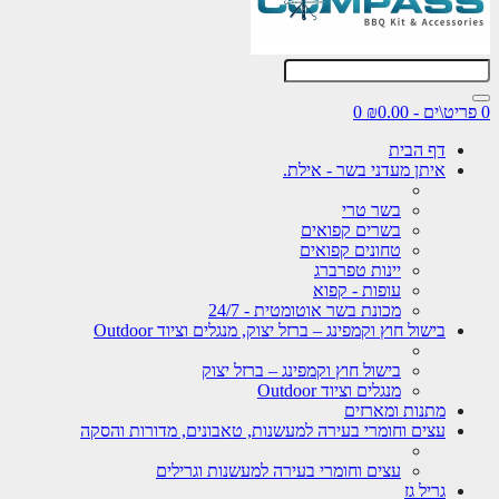
0 פריט\ים - ₪0.00
0
דף הבית
איתן מעדני בשר - אילת.
בשר טרי
בשרים קפואים
טחונים קפואים
יינות טפרברג
עופות - קפוא
מכונת בשר אוטומטית - 24/7
בישול חוץ וקמפינג – ברזל יצוק, מנגלים וציוד Outdoor
בישול חוץ וקמפינג – ברזל יצוק
מנגלים וציוד Outdoor
מתנות ומארזים
עצים וחומרי בעירה למעשנות, טאבונים, מדורות והסקה
עצים וחומרי בעירה למעשנות וגרילים
גריל גז