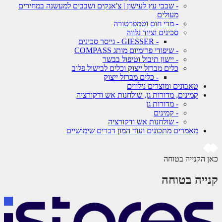
- שבבי עץ לעישון | צ'אנקים ושבבים למעשנה במחירים
מעולים
- מדי חום וטמפרטורה
סכינים וציוד נלווה
- GIESSER - גייסר סכינים
- שיפודי פרימיום מותג COMPASS
- יישון תיבול וטיפול בבשר
כלים מברזל ייצוק וכלים לבישול פלוב
- כלים מברזל ייצוק
טאבונים ומוצרים נילווים
קמינים, מדורות גן, שולחנות אש ודקורציה
- מדורות גן
- קמינים
- שולחנות אש ודקורציה
מאמרים מתכונים ועוד המון דברים שימושיים
כאן הקנייה בטוחה
קנייה בטוחה