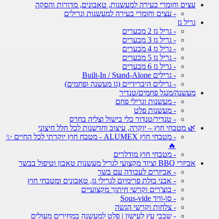
עצים וחומרי בעירה למעשנות, טאבונים, מדורות והסקה
- עצים וחומרי בעירה למעשנות וגרילים
גריל גז
- גריל גז 2 מבערים
- גריל גז 3 מבערים
- גריל גז 4 מבערים
- גריל גז 5 מבערים
- גריל גז 6 מבערים
- גרילים Built-In / Stand-Alone
- גרילים היברידיים (גז מעשנה ופחמים)
מעשנה/מנגל פחמים/טנדיר
- מעשנות וגרילי פחם
- מעשנות פלט
- טנדיר/טנדור כלי בישול וצליה בחרס
🌿 מטבחי חוץ – יוקרה, עיצוב וחדשנות לכל חלל חיצוני
- מטבחי חוץ ALUMEX - מטבח חוץ יוקרתי לכל החיים ✨
🔥
- מטבחי חוץ מודלרים
אביזרי BBQ וציוד מקצועי לגריל מעשנות טאבון וטיפול בבשר
- אביזרים לעבודה עם בשר
- אבני בזלת פרימיום לגרילי גז, טאבונים ומטבחי חוץ
- בוצ'רים וקרשי חיתוך מקצועיים
- סו-וויד Sous-vide
- צלחות וקרשי הגשה
- שבבי עץ לעישון | פלט למעשנה במחירים מעולים