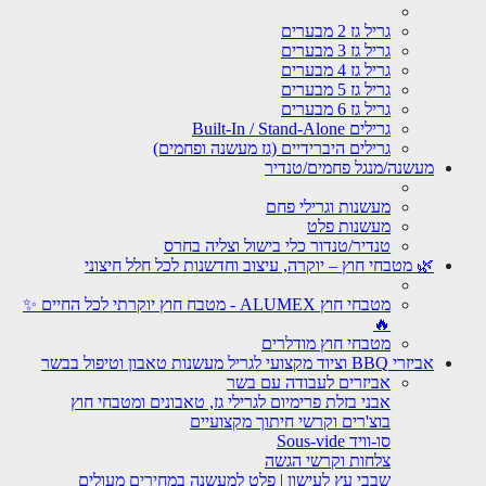
גריל גז 2 מבערים
גריל גז 3 מבערים
גריל גז 4 מבערים
גריל גז 5 מבערים
גריל גז 6 מבערים
גרילים Built-In / Stand-Alone
גרילים היברידיים (גז מעשנה ופחמים)
מעשנה/מנגל פחמים/טנדיר
מעשנות וגרילי פחם
מעשנות פלט
טנדיר/טנדור כלי בישול וצליה בחרס
🌿 מטבחי חוץ – יוקרה, עיצוב וחדשנות לכל חלל חיצוני
מטבחי חוץ ALUMEX - מטבח חוץ יוקרתי לכל החיים ✨
🔥
מטבחי חוץ מודלרים
אביזרי BBQ וציוד מקצועי לגריל מעשנות טאבון וטיפול בבשר
אביזרים לעבודה עם בשר
אבני בזלת פרימיום לגרילי גז, טאבונים ומטבחי חוץ
בוצ'רים וקרשי חיתוך מקצועיים
סו-וויד Sous-vide
צלחות וקרשי הגשה
שבבי עץ לעישון | פלט למעשנה במחירים מעולים