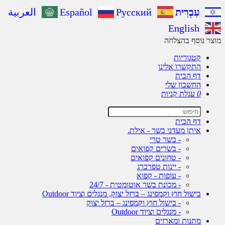
עִבְרִית
Русский
Español
العربية
English
מוצר נוסף בהצלחה
קטגוריות
התקשרו אלינו
דף הבית
החשבון שלי
0
עגלת קניות
דף הבית
איתן מעדני בשר - אילת.
- בשר טרי
- בשרים קפואים
- טחונים קפואים
- יינות טפרברג
- עופות - קפוא
- מכונת בשר אוטומטית - 24/7
בישול חוץ וקמפינג – ברזל יצוק, מנגלים וציוד Outdoor
- בישול חוץ וקמפינג – ברזל יצוק
- מנגלים וציוד Outdoor
מתנות ומארזים