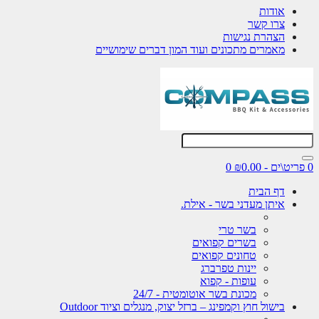
אודות
צרו קשר
הצהרת נגישות
מאמרים מתכונים ועוד המון דברים שימושיים
0 פריט\ים - ₪0.00
0
דף הבית
איתן מעדני בשר - אילת.
בשר טרי
בשרים קפואים
טחונים קפואים
יינות טפרברג
עופות - קפוא
מכונת בשר אוטומטית - 24/7
בישול חוץ וקמפינג – ברזל יצוק, מנגלים וציוד Outdoor