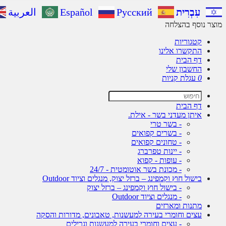
עִבְרִית
Русский
Español
العربية
מוצר נוסף בהצלחה
קטגוריות
התקשרו אלינו
דף הבית
החשבון שלי
0
עגלת קניות
דף הבית
איתן מעדני בשר - אילת.
- בשר טרי
- בשרים קפואים
- טחונים קפואים
- יינות טפרברג
- עופות - קפוא
- מכונת בשר אוטומטית - 24/7
בישול חוץ וקמפינג – ברזל יצוק, מנגלים וציוד Outdoor
- בישול חוץ וקמפינג – ברזל יצוק
- מנגלים וציוד Outdoor
מתנות ומארזים
עצים וחומרי בעירה למעשנות, טאבונים, מדורות והסקה
- עצים וחומרי בעירה למעשנות וגרילים