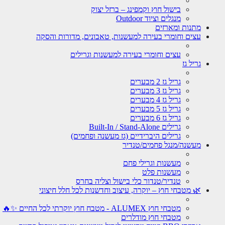
בישול חוץ וקמפינג – ברזל יצוק
מנגלים וציוד Outdoor
מתנות ומארזים
עצים וחומרי בעירה למעשנות, טאבונים, מדורות והסקה
עצים וחומרי בעירה למעשנות וגרילים
גריל גז
גריל גז 2 מבערים
גריל גז 3 מבערים
גריל גז 4 מבערים
גריל גז 5 מבערים
גריל גז 6 מבערים
גרילים Built-In / Stand-Alone
גרילים היברידיים (גז מעשנה ופחמים)
מעשנה/מנגל פחמים/טנדיר
מעשנות וגרילי פחם
מעשנות פלט
טנדיר/טנדור כלי בישול וצליה בחרס
🌿 מטבחי חוץ – יוקרה, עיצוב וחדשנות לכל חלל חיצוני
מטבחי חוץ ALUMEX - מטבח חוץ יוקרתי לכל החיים ✨🔥
מטבחי חוץ מודלרים