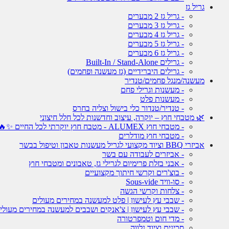
גריל גז
- גריל גז 2 מבערים
- גריל גז 3 מבערים
- גריל גז 4 מבערים
- גריל גז 5 מבערים
- גריל גז 6 מבערים
- גרילים Built-In / Stand-Alone
- גרילים היברידיים (גז מעשנה ופחמים)
מעשנה/מנגל פחמים/טנדיר
- מעשנות וגרילי פחם
- מעשנות פלט
- טנדיר/טנדור כלי בישול וצליה בחרס
🌿 מטבחי חוץ – יוקרה, עיצוב וחדשנות לכל חלל חיצוני
- מטבחי חוץ ALUMEX - מטבח חוץ יוקרתי לכל החיים ✨🔥
- מטבחי חוץ מודלרים
אביזרי BBQ וציוד מקצועי לגריל מעשנות טאבון וטיפול בבשר
- אביזרים לעבודה עם בשר
- אבני בזלת פרימיום לגרילי גז, טאבונים ומטבחי חוץ
- בוצ'רים וקרשי חיתוך מקצועיים
- סו-וויד Sous-vide
- צלחות וקרשי הגשה
- שבבי עץ לעישון | פלט למעשנה במחירים מעולים
- שבבי עץ לעישון | צ'אנקים ושבבים למעשנה במחירים מעולי
- מדי חום וטמפרטורה
סכינים וציוד נלווה