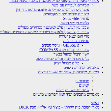
אביזרי BBQ וציוד מקצועי לגריל מעשנות טאבון וטיפול בבשר
אביזרים לעבודה עם בשר
אבני בזלת פרימיום לגרילי גז, טאבונים ומטבחי חוץ
בוצ'רים וקרשי חיתוך מקצועיים
סו-וויד Sous-vide
צלחות וקרשי הגשה
שבבי עץ לעישון | פלט למעשנה במחירים מעולים
שבבי עץ לעישון | צ'אנקים ושבבים למעשנה במחירים מעולים
מדי חום וטמפרטורה
סכינים וציוד נלווה
GIESSER - גייסר סכינים
שיפודי פרימיום מותג COMPASS
יישון תיבול וטיפול בבשר
כלים מברזל ייצוק וכלים לבישול פלוב
כלים מברזל ייצוק
טאבונים ומוצרים נילווים
קמינים, מדורות גן, שולחנות אש ודקורציה
מדורות גן
קמינים
שולחנות אש ודקורציה
מאמרים מתכונים ועוד המון דברים שימושיים
ראשי
מארז חנוכת בית יוקרתי – בוצ'ר עץ אלון + סכין DICK