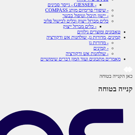
- GIESSER - גייסר סכינים
- שיפודי פרימיום מותג COMPASS
- יישון תיבול וטיפול בבשר
כלים מברזל ייצוק וכלים לבישול פלוב
- כלים מברזל ייצוק
טאבונים ומוצרים נילווים
קמינים, מדורות גן, שולחנות אש ודקורציה
- מדורות גן
- קמינים
- שולחנות אש ודקורציה
מאמרים מתכונים ועוד המון דברים שימושיים
כאן הקנייה בטוחה
קנייה בטוחה