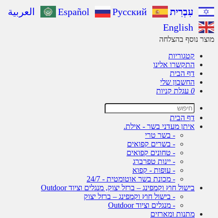
עִבְרִית
Русский
Español
العربية
English
מוצר נוסף בהצלחה
קטגוריות
התקשרו אלינו
דף הבית
החשבון שלי
0
עגלת קניות
דף הבית
איתן מעדני בשר - אילת.
- בשר טרי
- בשרים קפואים
- טחונים קפואים
- יינות טפרברג
- עופות - קפוא
- מכונת בשר אוטומטית - 24/7
בישול חוץ וקמפינג – ברזל יצוק, מנגלים וציוד Outdoor
- בישול חוץ וקמפינג – ברזל יצוק
- מנגלים וציוד Outdoor
מתנות ומארזים