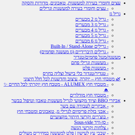
עצים וחומרי בעירה למעשנות, טאבונים, מדורות והסקה
- עצים וחומרי בעירה למעשנות וגרילים
גריל גז
- גריל גז 2 מבערים
- גריל גז 3 מבערים
- גריל גז 4 מבערים
- גריל גז 5 מבערים
- גריל גז 6 מבערים
- גרילים Built-In / Stand-Alone
- גרילים היברידיים (גז מעשנה ופחמים)
מעשנה/מנגל פחמים/טנדיר
- מעשנות וגרילי פחם
- מעשנות פלט
- טנדיר/טנדור כלי בישול וצליה בחרס
🌿 מטבחי חוץ – יוקרה, עיצוב וחדשנות לכל חלל חיצוני
- מטבחי חוץ ALUMEX - מטבח חוץ יוקרתי לכל החיים ✨
🔥
- מטבחי חוץ מודלרים
אביזרי BBQ וציוד מקצועי לגריל מעשנות טאבון וטיפול בבשר
- אביזרים לעבודה עם בשר
- אבני בזלת פרימיום לגרילי גז, טאבונים ומטבחי חוץ
- בוצ'רים וקרשי חיתוך מקצועיים
- סו-וויד Sous-vide
- צלחות וקרשי הגשה
- שבבי עץ לעישון | פלט למעשנה במחירים מעולים