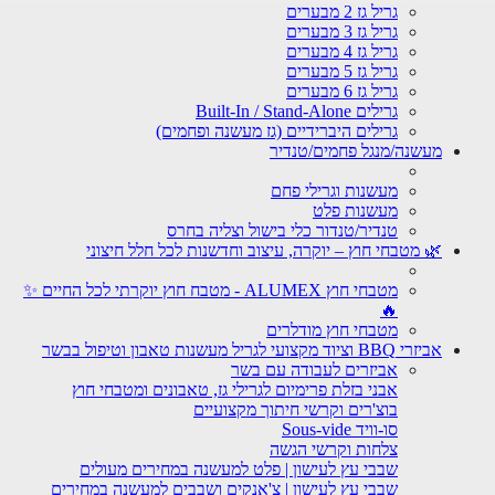
גריל גז 2 מבערים
גריל גז 3 מבערים
גריל גז 4 מבערים
גריל גז 5 מבערים
גריל גז 6 מבערים
גרילים Built-In / Stand-Alone
גרילים היברידיים (גז מעשנה ופחמים)
מעשנה/מנגל פחמים/טנדיר
מעשנות וגרילי פחם
מעשנות פלט
טנדיר/טנדור כלי בישול וצליה בחרס
🌿 מטבחי חוץ – יוקרה, עיצוב וחדשנות לכל חלל חיצוני
מטבחי חוץ ALUMEX - מטבח חוץ יוקרתי לכל החיים ✨
🔥
מטבחי חוץ מודלרים
אביזרי BBQ וציוד מקצועי לגריל מעשנות טאבון וטיפול בבשר
אביזרים לעבודה עם בשר
אבני בזלת פרימיום לגרילי גז, טאבונים ומטבחי חוץ
בוצ'רים וקרשי חיתוך מקצועיים
סו-וויד Sous-vide
צלחות וקרשי הגשה
שבבי עץ לעישון | פלט למעשנה במחירים מעולים
שבבי עץ לעישון | צ'אנקים ושבבים למעשנה במחירים