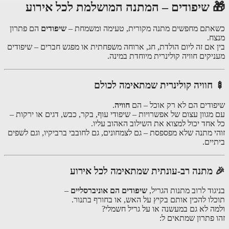
🎁 שיפודים – המתנה המושלמת לכל אירוע
כשאתם מחפשים מתנה מקורית, טעימה ומשמחת –
שיפודים
הם פתרון
מנצח.
בין אם זה ליום הולדת, חג, ארוחה משפחתית או מפגש חברים – שיפודים
מעניקים חוויה קולינרית מיוחדת במינה.
🍢 חוויה קולינרית שמתאימה לכולם
שיפודים הם לא רק אוכל – הם
חוויה
.
עם מגוון עצום של אפשרויות – שיפודי עוף, בקר, כבש, דגים או ירקות –
כל אחד יכול למצוא את השילוב האהוב עליו.
זוהי מתנה שלא מפספסת – גם לצמחונים, גם לחובבי ברביקיו, וגם לשפים
ביתיים.
🎉 מתנה רב-עונתית שמתאימה לכל אירוע
בניגוד לרוב מתנות הגריל,
שיפודים הם אוניברסליים
–
תוכלו להכין אותם בקיץ על האש, או בחורף בתנור.
ולמה לא גם במעשנה או על גריל חשמלי?
זהו פתרון שמתאים ל: