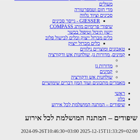
מעולים
מדי חום וטמפרטורה
סכינים וציוד נלווה
GIESSER - גייסר סכינים
שיפודי פרימיום מותג COMPASS
יישון תיבול וטיפול בבשר
כלים מברזל ייצוק וכלים לבישול פלוב
כלים מברזל ייצוק
טאבונים ומוצרים נילווים
קמינים, מדורות גן, שולחנות אש ודקורציה
מדורות גן
קמינים
שולחנות אש ודקורציה
מאמרים מתכונים ועוד המון דברים שימושיים
ראשי
בלוג
שיפודים – המתנה המושלמת לכל אירוע
שיפודים – המתנה המושלמת לכל אירוע
2024-09-26T10:46:30+03:00
2025-12-15T11:33:29+02:00