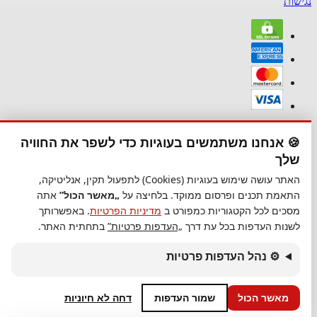
נגישות
נגישות
🍪 אנחנו משתמשים בעוגיות כדי לשפר את החוויה
סגור
שלך
נגישות
האתר עושה שימוש בעוגיות (Cookies) לתפעול תקין, אנליטיקה,
התאמת תכנים ופרסום ממוקד. בלחיצה על
„מאשר הכול”
אתה
הגדל טקסט
מסכים לכל הקטגוריות כמפורט ב
מדיניות הפרטיות
. באפשרותך
הקטן טקסט
לשנות העדפות בכל עת דרך
„העדפות פרטיות”
בתחתית האתר.
גווני אפור
נגודיות גבוהה
ניגודיות הפוכה
⚙ נהל העדפות פרטיות
רקע בהיר
הדגשת קישורים
פונט קריא
מאשר הכול
שמור העדפות
דחה לא חיוניות
איפוס