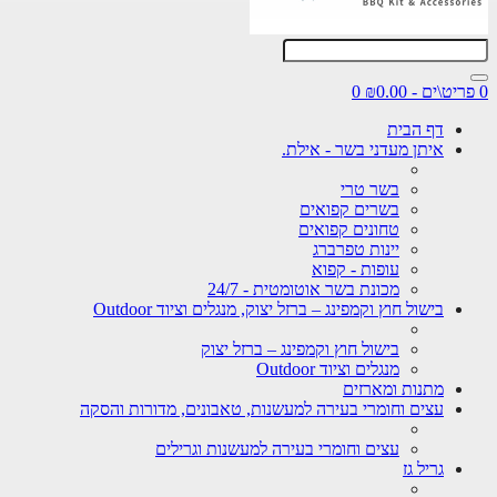
0 פריט\ים - ₪0.00
0
דף הבית
איתן מעדני בשר - אילת.
בשר טרי
בשרים קפואים
טחונים קפואים
יינות טפרברג
עופות - קפוא
מכונת בשר אוטומטית - 24/7
בישול חוץ וקמפינג – ברזל יצוק, מנגלים וציוד Outdoor
בישול חוץ וקמפינג – ברזל יצוק
מנגלים וציוד Outdoor
מתנות ומארזים
עצים וחומרי בעירה למעשנות, טאבונים, מדורות והסקה
עצים וחומרי בעירה למעשנות וגרילים
גריל גז