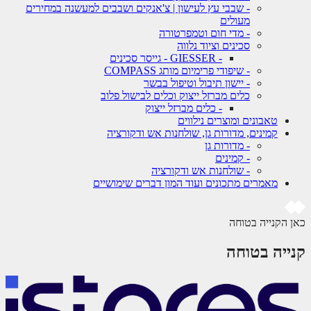
- שבבי עץ לעישון | צ'אנקים ושבבים למעשנה במחירים
מעולים
- מדי חום וטמפרטורה
סכינים וציוד נלווה
- GIESSER - גייסר סכינים
- שיפודי פרימיום מותג COMPASS
- יישון תיבול וטיפול בבשר
כלים מברזל ייצוק וכלים לבישול פלוב
- כלים מברזל ייצוק
טאבונים ומוצרים נילווים
קמינים, מדורות גן, שולחנות אש ודקורציה
- מדורות גן
- קמינים
- שולחנות אש ודקורציה
מאמרים מתכונים ועוד המון דברים שימושיים
כאן הקנייה בטוחה
קנייה בטוחה