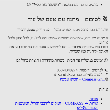
כרטיס ברכה עם המלצה:
"השיפוד הזה עליי!"
😉
🥂 לסיכום – מתנה עם טעם של עוד
שיפודים הם הרבה מעבר לפריט מנגל – הם
חוויה, טעם, וזיכרון
.
זו מתנה מקורית, שימושית ומפנקת שמתאימה לכל גיל, לכל סגנון ולכל
אירוע.
בחרו סט שיפודים איכותי – ותנו למישהו שאוהב את המטבח (או את
האוכל) ליהנות כמו שצריך.
📦 זמינים במשלוח עד הבית | כשרות מהודרת | תוצרת כחול לבן
📞 לפרטים והזמנות: 050-4340274
📍 להשיג באילת, כפר סבא, או באתר
🌐
Compass Grill – הזמינו עכשיו
אודות
אודות
אודות 🔥 COMPASS – המקום לחובבי הגריל, המעשנות
והבשרים🥩🌿