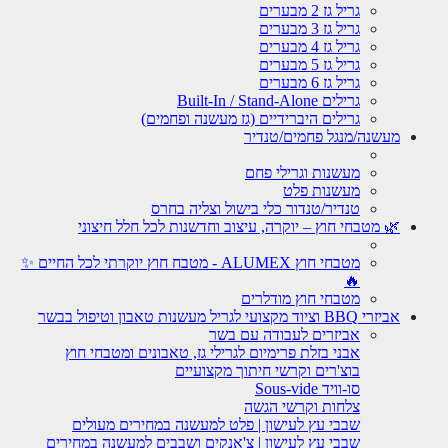
גריל גז 2 מבערים
גריל גז 3 מבערים
גריל גז 4 מבערים
גריל גז 5 מבערים
גריל גז 6 מבערים
גרילים Built-In / Stand-Alone
גרילים היברידיים (גז מעשנה ופחמים)
מעשנה/מנגל פחמים/טנדיר
מעשנות וגרילי פחם
מעשנות פלט
טנדיר/טנדור כלי בישול וצליה בחרס
🌿 מטבחי חוץ – יוקרה, עיצוב וחדשנות לכל חלל חיצוני
מטבחי חוץ ALUMEX - מטבח חוץ יוקרתי לכל החיים ✨
🔥
מטבחי חוץ מודלרים
אביזרי BBQ וציוד מקצועי לגריל מעשנות טאבון וטיפול בבשר
אביזרים לעבודה עם בשר
אבני בזלת פרימיום לגרילי גז, טאבונים ומטבחי חוץ
בוצ'רים וקרשי חיתוך מקצועיים
סו-וויד Sous-vide
צלחות וקרשי הגשה
שבבי עץ לעישון | פלט למעשנה במחירים מעולים
שבבי עץ לעישון | צ'אנקים ושבבים למעשנה במחירים