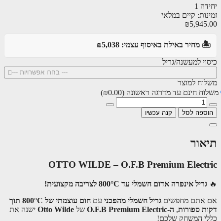
ה 1
ות: קיים במלאי
₪5,945
️ מחיר באילת באיסוף עצמי: ₪5,038
וי למעשנה/גריל
--- בחרו אפשרויות ---
וח למוצר
וח חינם עד מדרגה ראשונה
(₪0.00)
ספה לסל
קנה עכשיו
אור
OTTO WILDE – O.F.B Premium Electr
גריל אינפרה אדום חשמלי עד 800°C לצריבה מקצועית!
אתם מחפשים
גריל חשמלי מהפכני
עם
חום עוצמתי של 800°C תוך
ת ספורות
,
ה-O.F.B Premium Electric
של
Otto Wilde
ישנה את
י המשחק שלכם!