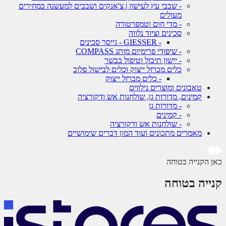
- שבבי עץ לעישון | צ'אנקים ושבבים למעשנה במחירים
מעולים
- מדי חום וטמפרטורה
סכינים וציוד נלווה
- GIESSER - גייסר סכינים
- שיפודי פרימיום מותג COMPASS
- יישון תיבול וטיפול בבשר
כלים מברזל ייצוק וכלים לבישול פלוב
- כלים מברזל ייצוק
טאבונים ומוצרים נילווים
קמינים, מדורות גן, שולחנות אש ודקורציה
- מדורות גן
- קמינים
- שולחנות אש ודקורציה
מאמרים מתכונים ועוד המון דברים שימושיים
 הקנייה בטוחה
ייה בטוחה