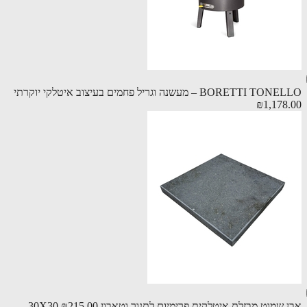
BORETTI – מעשנה וגריל פחמים בעיצוב איטלקי יוקרתי
₪1,178
שמוט מבזלת איטלקית פרימיום לתנור וטאבון 30X30
₪215.00