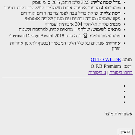
גודל שטח צלייה:
32.5 ס"מ רוחב, 26.5 ס"מ עומק
מבערים:
4 מבערי אינפרה אדום חשמליים הנשלטים כל זוג בנפרד
רשת צלייה:
יציקת ברזל עבה לפסי צריבה חדים ואחידים
ניקוז שומנים:
מגירה מובנית עם מנגנון שליפה אוטומטי
מבנה:
פלדת אל-חלד 304 איכותית ועמידה
מתאים לשימוש:
שולחני – מתאים לבית, למרפסת ולשטח
פרס עיצוב גרמני:
🏆 זוכה פרס German Design Award 2018
אחריות:
שנתיים על כלל חלקי המכשיר (בכפוף לתקנון אחריות
יצרן)
ג:
OTTO WILDE
:
O.F.B Premium
ו ביקורת
|
0 ביקורות
רויות מוצר
שך