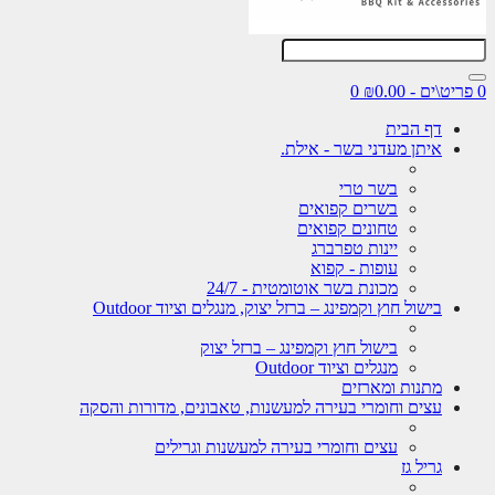
0
דף הבית
איתן מעדני בשר - אילת.
בשר טרי
בשרים קפואים
טחונים קפואים
יינות טפרברג
עופות - קפוא
מכונת בשר אוטומטית - 24/7
בישול חוץ וקמפינג – ברזל יצוק, מנגלים וציוד Outdoor
בישול חוץ וקמפינג – ברזל יצוק
מנגלים וציוד Outdoor
מתנות ומארזים
עצים וחומרי בעירה למעשנות, טאבונים, מדורות והסקה
עצים וחומרי בעירה למעשנות וגרילים
גריל גז