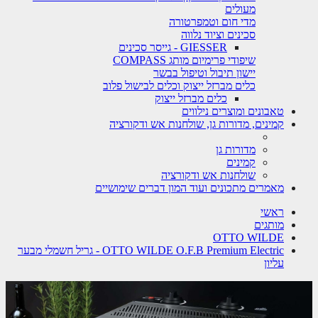
מעולים
מדי חום וטמפרטורה
סכינים וציוד נלווה
GIESSER - גייסר סכינים
שיפודי פרימיום מותג COMPASS
יישון תיבול וטיפול בבשר
כלים מברזל ייצוק וכלים לבישול פלוב
כלים מברזל ייצוק
טאבונים ומוצרים נילווים
קמינים, מדורות גן, שולחנות אש ודקורציה
מדורות גן
קמינים
שולחנות אש ודקורציה
מאמרים מתכונים ועוד המון דברים שימושיים
ראשי
מותגים
OTTO WILDE
OTTO WILDE O.F.B Premium Electric - גריל חשמלי מבער
עליון