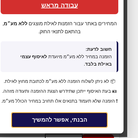
עבודה מראש
המחירים באתר עבור הזמנות לאילת מוצגים
ללא מע״מ
,
בהתאם לתנאי החוק.
חשוב לדעת:
הזמנה במחיר ללא מע״מ מיועדת
לאיסוף עצמי
באילת בלבד
.
🍪 אנחנו משתמשים בעוגיות כדי לשפר את החוויה
שלך
📦 לא ניתן לשלוח הזמנה ללא מע״מ לכתובת מחוץ לאילת.
האתר עושה שימוש בעוגיות (Cookies) לתפעול תקין, אנליטיקה,
🪪 בעת האיסוף ייתכן שתידרש הצגת ההזמנה ותעודה מזהה.
התאמת תכנים ופרסום ממוקד. בלחיצה על
„מאשר הכול”
אתה
❗ הזמנה שלא תעמוד בתנאים אלו תחויב במחיר הכולל מע״מ.
מסכים לכל הקטגוריות כמפורט ב
מדיניות הפרטיות
. באפשרותך
לשנות העדפות בכל עת דרך
„העדפות פרטיות”
בתחתית האתר.
הבנתי, אפשר להמשיך
⚙ נהל העדפות פרטיות