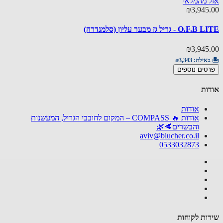
 מהמלאי
₪3,945
🏝️ באי
פרטים
 - גריל גז מבער עליון (סלמנדרה)
₪3,945
באילת:
₪3,343
טים נוספים
ות
אודות
אודות 🔥 COMPASS – המקום לחובבי הגריל, המעשנות
והבשרים🥩🌿
aviv@blucher.co.il
0533032873
ות לקוחות