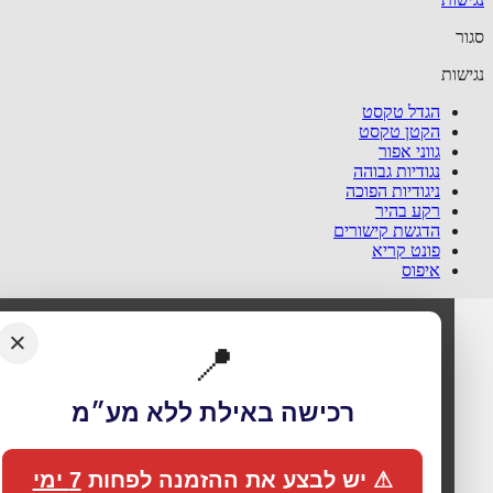
ר
שות
הגדל טקסט
הקטן טקסט
גווני אפור
נגודיות גבוהה
ניגודיות הפוכה
רקע בהיר
הדגשת קישורים
פונט קריא
איפוס
×
📍
רכישה באילת ללא מע״מ
⚠ יש לבצע את ההזמנה לפחות
7 ימי