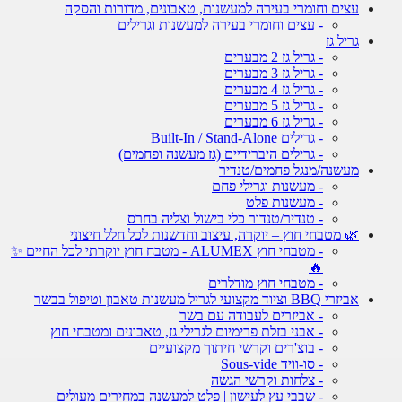
עצים וחומרי בעירה למעשנות, טאבונים, מדורות והסקה
- עצים וחומרי בעירה למעשנות וגרילים
גריל גז
- גריל גז 2 מבערים
- גריל גז 3 מבערים
- גריל גז 4 מבערים
- גריל גז 5 מבערים
- גריל גז 6 מבערים
- גרילים Built-In / Stand-Alone
- גרילים היברידיים (גז מעשנה ופחמים)
מעשנה/מנגל פחמים/טנדיר
- מעשנות וגרילי פחם
- מעשנות פלט
- טנדיר/טנדור כלי בישול וצליה בחרס
🌿 מטבחי חוץ – יוקרה, עיצוב וחדשנות לכל חלל חיצוני
- מטבחי חוץ ALUMEX - מטבח חוץ יוקרתי לכל החיים ✨
🔥
- מטבחי חוץ מודלרים
אביזרי BBQ וציוד מקצועי לגריל מעשנות טאבון וטיפול בבשר
- אביזרים לעבודה עם בשר
- אבני בזלת פרימיום לגרילי גז, טאבונים ומטבחי חוץ
- בוצ'רים וקרשי חיתוך מקצועיים
- סו-וויד Sous-vide
- צלחות וקרשי הגשה
- שבבי עץ לעישון | פלט למעשנה במחירים מעולים