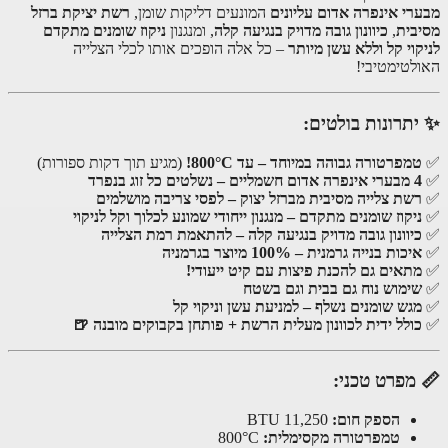
רשת יציקת ברזל
המונעים דליקות שומן,
מבערי אינפרה אדום עליו
ניקוז שומנים מתקדם
, ומנגנון
כיוונון גובה מדויק בנגיעה קלה
,
מסי
– כל אלה הופכים אותו לכלי הצלייה
לניקוי קל וללא עשן מי
האולטימטי
✨ יתרונות בולט
(מגיע תוך דקות ספורות)
טמפרטורה גבוהה במיוחד – עד 800°C
4 מבערי אינפרה אדום חשמליים – נשלטים כל זו
רשת צלייה מסיבית מברזל יצוק – לפסי צריבה מושלמי
ניקוז שומנים מתקדם – מנגנון ייחודי שמונע לכלוך וקל לניקו
כיוונון גובה מדויק בנגיעה קלה – להתאמת רמת הצליי
איכות בנייה גרמנית – 100% מיוצר בגרמני
מתאים גם להכנת פיצות עם קיט ייעודי
שימוש נוח גם בבית וגם בשט
מגש שומנים נשלף – למניעת עשן וניקוי ק
כולל ידית לכוונון מעלית הרשת + פותחן בקבוקים מובנה 
📏 מפרט טכ
11,250 BTU
הספק חום:
800°C
טמפרטורה מקסימלית: