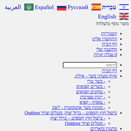
עִבְרִית
Русский
Español
العربية
English
ר נוסף בהצלחה
קטגוריות
התקשרו אלינו
דף הבית
החשבון שלי
0
עגלת קניות
דף הבית
איתן מעדני בשר - אילת.
- בשר טרי
- בשרים קפואים
- טחונים קפואים
- יינות טפרברג
- עופות - קפוא
- מכונת בשר אוטומטית - 24/7
בישול חוץ וקמפינג – ברזל יצוק, מנגלים וציוד Outdoor
- בישול חוץ וקמפינג – ברזל יצוק
- מנגלים וציוד Outdoor
מתנות ומארזים