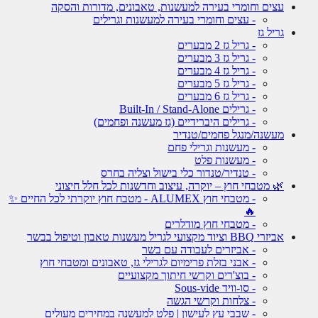
עצים וחומרי בעירה למעשנות, טאבונים, מדורות והסקה
- עצים וחומרי בעירה למעשנות וגרילים
גריל גז
- גריל גז 2 מבערים
- גריל גז 3 מבערים
- גריל גז 4 מבערים
- גריל גז 5 מבערים
- גריל גז 6 מבערים
- גרילים Built-In / Stand-Alone
- גרילים היברידיים (גז מעשנה ופחמים)
מעשנה/מנגל פחמים/טנדיר
- מעשנות וגרילי פחם
- מעשנות פלט
- טנדיר/טנדור כלי בישול וצליה בחרס
🌿 מטבחי חוץ – יוקרה, עיצוב וחדשנות לכל חלל חיצוני
- מטבחי חוץ ALUMEX - מטבח חוץ יוקרתי לכל החיים ✨
🔥
- מטבחי חוץ מודלרים
אביזרי BBQ וציוד מקצועי לגריל מעשנות טאבון וטיפול בבשר
- אביזרים לעבודה עם בשר
- אבני בזלת פרימיום לגרילי גז, טאבונים ומטבחי חוץ
- בוצ'רים וקרשי חיתוך מקצועיים
- סו-וויד Sous-vide
- צלחות וקרשי הגשה
- שבבי עץ לעישון | פלט למעשנה במחירים מעולים