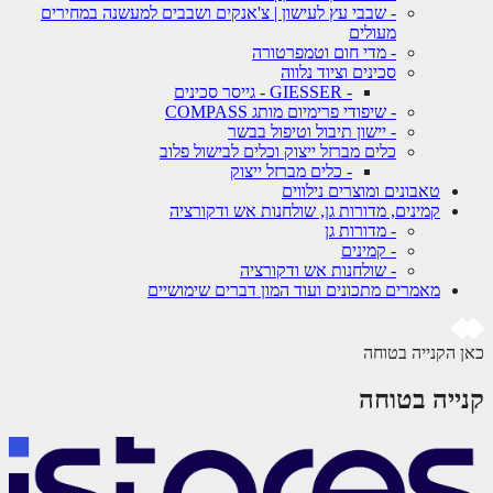
- שבבי עץ לעישון | צ'אנקים ושבבים למעשנה במחירים
מעולים
- מדי חום וטמפרטורה
סכינים וציוד נלווה
- GIESSER - גייסר סכינים
- שיפודי פרימיום מותג COMPASS
- יישון תיבול וטיפול בבשר
כלים מברזל ייצוק וכלים לבישול פלוב
- כלים מברזל ייצוק
טאבונים ומוצרים נילווים
קמינים, מדורות גן, שולחנות אש ודקורציה
- מדורות גן
- קמינים
- שולחנות אש ודקורציה
מאמרים מתכונים ועוד המון דברים שימושיים
כאן הקנייה בטוחה
קנייה בטוחה