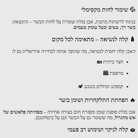
💦 שימור לחות מקסימלי
בניגוד לרשתות מתכת, אבן בזלת שומרת על לחות הבשר – התוצאה:
בשר רך, טעים ובעל עומק טעמים
.
🧳 קלה לנשיאה – מתאימה לכל מקום
האבן קלה יחסית לנשיאה, מה שהופך אותה לבחירה אידיאלית גם ל:
חצר ביתית 🏡
מרפסת 🏙
קמפינג וטיולים בטבע 🏕
🔥 הפחתת התלקחויות ושומן בוער
אבן בזלת סופגת שומן ומפזרת חום בצורה אחידה –
מפחיתה פלאשים של
אש מהגריל
, מה ששומר גם על הבשר וגם על ביטחונכם.
🧽 קלה לניקוי ושימוש רב פעמי