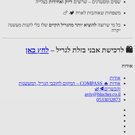
שפים ומסעדנים – שרוצים
דיוק ואחידות
בצלייה
משפחות שאוהבות לארח 🏕 🍗
כל מי שרוצה
להוציא יותר מהגריל הקיים
שלו בלי לקנות מעשנה
יקרה
🛍 לרכישת אבני בזלת לגריל –
לחץ כאן
אודות
אודות
אודות 🔥 COMPASS – המקום לחובבי הגריל, המעשנות
והבשרים🥩🌿
aviv@blucher.co.il
0533032873