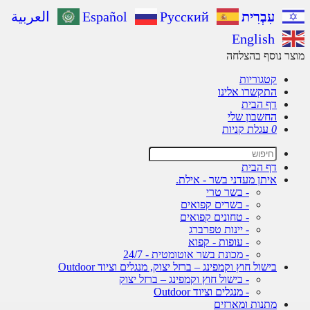
עִבְרִית
Русский
Español
العربية
English
מוצר נוסף בהצלחה
קטגוריות
התקשרו אלינו
דף הבית
החשבון שלי
0
עגלת קניות
דף הבית
איתן מעדני בשר - אילת.
- בשר טרי
- בשרים קפואים
- טחונים קפואים
- יינות טפרברג
- עופות - קפוא
- מכונת בשר אוטומטית - 24/7
בישול חוץ וקמפינג – ברזל יצוק, מנגלים וציוד Outdoor
- בישול חוץ וקמפינג – ברזל יצוק
- מנגלים וציוד Outdoor
מתנות ומארזים