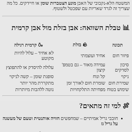
המשטח הלא-נקבובי של האבן
מונע הצטברות שומן
או חיידקים. כל מה
שצריך זה לגרד שאריות עם שפכטל ולשטוף.
📊 טבלת השוואה: אבן בזלת מול אבן קרמית
🪨 בזלת
תכונה
🍶 קרמית רגילה
לא אחיד – עלול להיות
פיזור חום
אחיד ועוצמתי
מקוטע
סיכון
עמידה מאוד – גם בטמפ'
עלולה להיסדק או להתפוצץ
לסדקים
קיצון
ניקוי
קל ונוח
סופגת שומן – קשה לניקוי
שמירת חום
שומרת חום לאורך זמן
מתקררת מהר יותר
שימוש בטוח
מפחיתה התלקחויות
נוטה ללהבות מיותרות
🍖 למי זה מתאים?
חובבי גריל אמיתיים – שמחפשים
חוויה אותנטית וטעם של מעשנה
על גריל גז