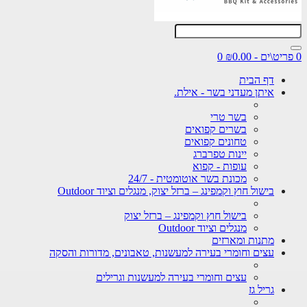
0 פריט\ים - ₪0.00
0
דף הבית
איתן מעדני בשר - אילת.
בשר טרי
בשרים קפואים
טחונים קפואים
יינות טפרברג
עופות - קפוא
מכונת בשר אוטומטית - 24/7
בישול חוץ וקמפינג – ברזל יצוק, מנגלים וציוד Outdoor
בישול חוץ וקמפינג – ברזל יצוק
מנגלים וציוד Outdoor
מתנות ומארזים
עצים וחומרי בעירה למעשנות, טאבונים, מדורות והסקה
עצים וחומרי בעירה למעשנות וגרילים
גריל גז