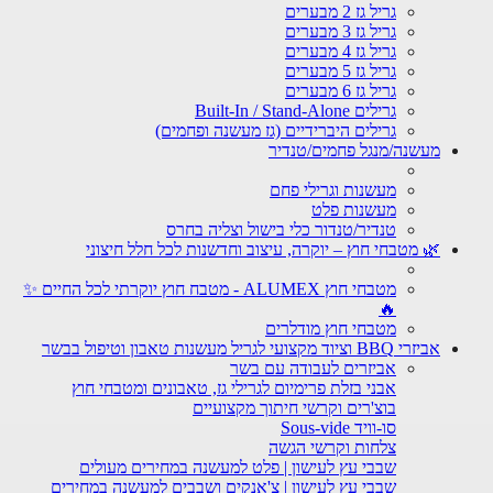
גריל גז 2 מבערים
גריל גז 3 מבערים
גריל גז 4 מבערים
גריל גז 5 מבערים
גריל גז 6 מבערים
גרילים Built-In / Stand-Alone
גרילים היברידיים (גז מעשנה ופחמים)
מעשנה/מנגל פחמים/טנדיר
מעשנות וגרילי פחם
מעשנות פלט
טנדיר/טנדור כלי בישול וצליה בחרס
🌿 מטבחי חוץ – יוקרה, עיצוב וחדשנות לכל חלל חיצוני
מטבחי חוץ ALUMEX - מטבח חוץ יוקרתי לכל החיים ✨
🔥
מטבחי חוץ מודלרים
אביזרי BBQ וציוד מקצועי לגריל מעשנות טאבון וטיפול בבשר
אביזרים לעבודה עם בשר
אבני בזלת פרימיום לגרילי גז, טאבונים ומטבחי חוץ
בוצ'רים וקרשי חיתוך מקצועיים
סו-וויד Sous-vide
צלחות וקרשי הגשה
שבבי עץ לעישון | פלט למעשנה במחירים מעולים
שבבי עץ לעישון | צ'אנקים ושבבים למעשנה במחירים