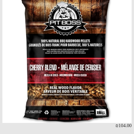
05.00
₪104