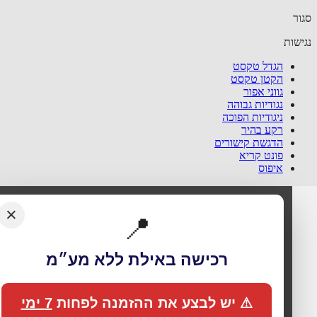
ר
שות
הגדל טקסט
הקטן טקסט
גווני אפור
נגודיות גבוהה
ניגודיות הפוכה
רקע בהיר
הדגשת קישורים
פונט קריא
איפוס
×
📍
רכישה באילת ללא מע״מ
⚠ יש לבצע את ההזמנה לפחות
7 ימי