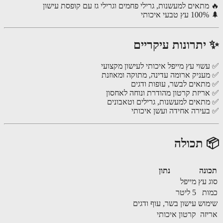
🔥 מתאים למעשנות, גרילי פחמים וגרילי גז עם קופסת עי

✨ יתרונות עיקרי
✅ עשוי עץ מייפל איכותי לעישון מקצ
✅ מעניק ארומה עדינה, מתוקה ומאו
✅ מתאים לבשר, עופות וד
✅ אריזת קרטון מהודרת ונוחה לאח
✅ מתאים למעשנות, גרילים וטאבו
✅ בעירה אחידה ועשן איכ
📦 תכו
נתון
תכ
מייפל
סוג
5 ליטר
כ
עישון בשר, עוף ודגים
שי
קרטון איכותי
אר