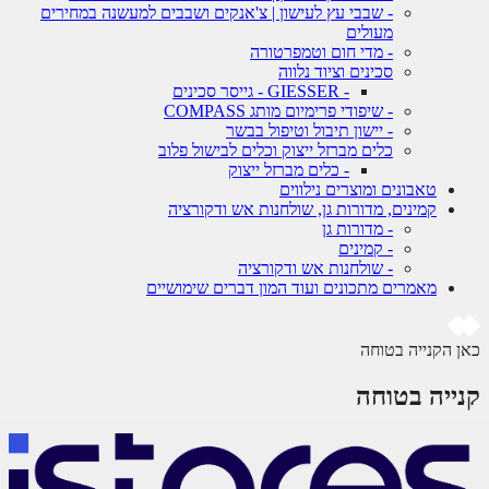
- שבבי עץ לעישון | צ'אנקים ושבבים למעשנה במחירים
מעולים
- מדי חום וטמפרטורה
סכינים וציוד נלווה
- GIESSER - גייסר סכינים
- שיפודי פרימיום מותג COMPASS
- יישון תיבול וטיפול בבשר
כלים מברזל ייצוק וכלים לבישול פלוב
- כלים מברזל ייצוק
טאבונים ומוצרים נילווים
קמינים, מדורות גן, שולחנות אש ודקורציה
- מדורות גן
- קמינים
- שולחנות אש ודקורציה
מאמרים מתכונים ועוד המון דברים שימושיים
 הקנייה בטוחה
ייה בטוחה