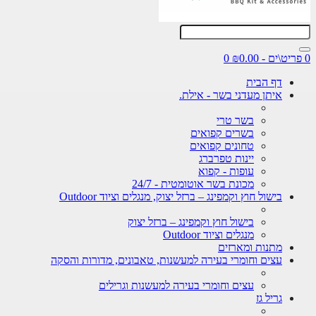
0
דף הבית
איתן מעדני בשר - אילת.
בשר טרי
בשרים קפואים
טחונים קפואים
יינות טפרברג
עופות - קפוא
מכונת בשר אוטומטית - 24/7
בישול חוץ וקמפינג – ברזל יצוק, מנגלים וציוד Outdoor
בישול חוץ וקמפינג – ברזל יצוק
מנגלים וציוד Outdoor
מתנות ומארזים
עצים וחומרי בעירה למעשנות, טאבונים, מדורות והסקה
עצים וחומרי בעירה למעשנות וגרילים
גריל גז