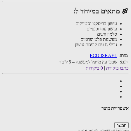
 מתאים במיוחד ל:
עישון בריסקט וסטייקים
עישון עוף וכנפיים
סלמון ודגים
מעשנות פלט ופחמים
גרילי גז עם קופסת עישון
ג:
ECO ISRAEL
:
שבבי עץ מייפל למעשנה – 5 ליטר
ו ביקורת
|
0 ביקורות
רויות מוצר
שך
רים שעשויים לעניין אותך