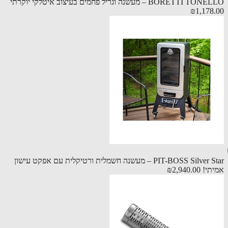
BORETTI – מעשנה וגריל פחמים בעיצוב איטלקי יוקרתי
₪1,178
PIT-BOSS Silver Star – מעשנה חשמלית ורטיקלית עם אפקט עישון
תי!
₪2,940.00