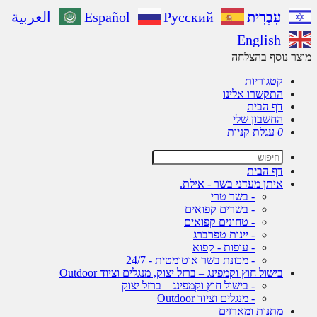
עִבְרִית
Русский
Español
العربية
English
ר נוסף בהצלחה
קטגוריות
התקשרו אלינו
דף הבית
החשבון שלי
0
עגלת קניות
דף הבית
איתן מעדני בשר - אילת.
- בשר טרי
- בשרים קפואים
- טחונים קפואים
- יינות טפרברג
- עופות - קפוא
- מכונת בשר אוטומטית - 24/7
בישול חוץ וקמפינג – ברזל יצוק, מנגלים וציוד Outdoor
- בישול חוץ וקמפינג – ברזל יצוק
- מנגלים וציוד Outdoor
מתנות ומארזים