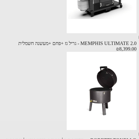
MEMPHIS ULTIMA - גריל גז +פחם +מעשנה חשמלית
₪8,399