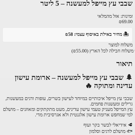
י עץ מייפל למעשנה – 5 ליטר
נות: אזל מהמלאי
₪69
️ מחיר באילת באיסוף עצמי: ₪58
וח למוצר
וח חבילה לכל הארץ
(₪55.00)
אור
 שבבי עץ מייפל למעשנה – ארומת עישון
ינה ומתוקה 🔥
י עץ מייפל איכותיים במיוחד לעישון בשרים, עופות ודגים במעשנות,
לים ומעשנות פחמים.
המייפל מעניק טעמי עישון עדינים, מעט מתקתקים ומאוזנים – מושלם
 שמחפש ארומת עישון אלגנטית ולא אגרסיבית מדי.
אידיאלי לבשר בקר ועוף
מושלם לדגים וסלמון