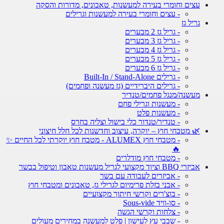
עצים וחומרי בעירה למעשנות, טאבונים, מדורות והסקה
- עצים וחומרי בעירה למעשנות וגרילים
גריל גז
- גריל גז 2 מבערים
- גריל גז 3 מבערים
- גריל גז 4 מבערים
- גריל גז 5 מבערים
- גריל גז 6 מבערים
- גרילים Built-In / Stand-Alone
- גרילים היברידיים (גז מעשנה ופחמים)
מעשנה/מנגל פחמים/טנדיר
- מעשנות וגרילי פחם
- מעשנות פלט
- טנדיר/טנדור כלי בישול וצליה בחרס
🌿 מטבחי חוץ – יוקרה, עיצוב וחדשנות לכל חלל חיצוני
- מטבחי חוץ ALUMEX - מטבח חוץ יוקרתי לכל החיים ✨
🔥
- מטבחי חוץ מודלרים
אביזרי BBQ וציוד מקצועי לגריל מעשנות טאבון וטיפול בבשר
- אביזרים לעבודה עם בשר
- אבני בזלת פרימיום לגרילי גז, טאבונים ומטבחי חוץ
- בוצ'רים וקרשי חיתוך מקצועיים
- סו-וויד Sous-vide
- צלחות וקרשי הגשה
- שבבי עץ לעישון | פלט למעשנה במחירים מעולים