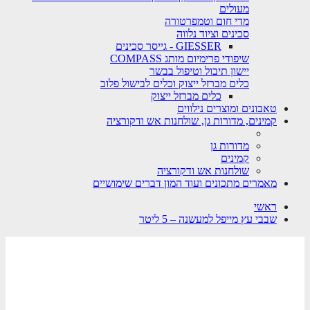
מעולים
מדי חום וטמפרטורה
סכינים וציוד נלווה
GIESSER - גייסר סכינים
שיפודי פרימיום מותג COMPASS
יישון תיבול וטיפול בבשר
כלים מברזל ייצוק וכלים לבישול פלוב
כלים מברזל ייצוק
טאבונים ומוצרים נילווים
קמינים, מדורות גן, שולחנות אש ודקורציה
מדורות גן
קמינים
שולחנות אש ודקורציה
מאמרים מתכונים ועוד המון דברים שימושיים
ראשי
שבבי עץ מייפל למעשנה – 5 ליטר