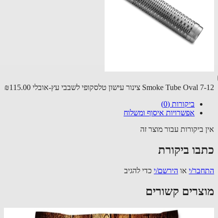
Smoke Tube O צינור עישון טלסקופי לשבבי עץ-אובלי
₪115.00
ביקורות (0)
אפשרויות איסוף ומשלוח
 ביקורות עבור מוצר זה
בו ביקורת
בר/י
או
הירשם/י
כדי להגיב
צרים קשורים