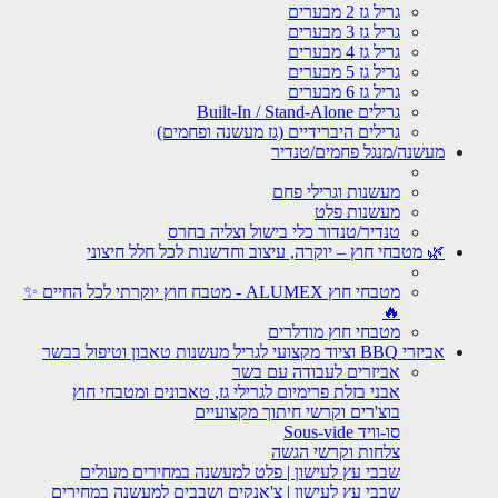
גריל גז 2 מבערים
גריל גז 3 מבערים
גריל גז 4 מבערים
גריל גז 5 מבערים
גריל גז 6 מבערים
גרילים Built-In / Stand-Alone
גרילים היברידיים (גז מעשנה ופחמים)
מעשנה/מנגל פחמים/טנדיר
מעשנות וגרילי פחם
מעשנות פלט
טנדיר/טנדור כלי בישול וצליה בחרס
🌿 מטבחי חוץ – יוקרה, עיצוב וחדשנות לכל חלל חיצוני
מטבחי חוץ ALUMEX - מטבח חוץ יוקרתי לכל החיים ✨
🔥
מטבחי חוץ מודלרים
אביזרי BBQ וציוד מקצועי לגריל מעשנות טאבון וטיפול בבשר
אביזרים לעבודה עם בשר
אבני בזלת פרימיום לגרילי גז, טאבונים ומטבחי חוץ
בוצ'רים וקרשי חיתוך מקצועיים
סו-וויד Sous-vide
צלחות וקרשי הגשה
שבבי עץ לעישון | פלט למעשנה במחירים מעולים
שבבי עץ לעישון | צ'אנקים ושבבים למעשנה במחירים