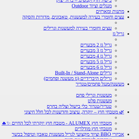
בישול חוץ וקמפינג – ברזל יצוק
מנגלים וציוד Outdoor
מתנות ומארזים
עצים וחומרי בעירה למעשנות, טאבונים, מדורות והסקה
עצים וחומרי בעירה למעשנות וגרילים
גריל גז
גריל גז 2 מבערים
גריל גז 3 מבערים
גריל גז 4 מבערים
גריל גז 5 מבערים
גריל גז 6 מבערים
גרילים Built-In / Stand-Alone
גרילים היברידיים (גז מעשנה ופחמים)
מעשנה/מנגל פחמים/טנדיר
מעשנות וגרילי פחם
מעשנות פלט
טנדיר/טנדור כלי בישול וצליה בחרס
🌿 מטבחי חוץ – יוקרה, עיצוב וחדשנות לכל חלל חיצוני
מטבחי חוץ ALUMEX - מטבח חוץ יוקרתי לכל החיים ✨🔥
מטבחי חוץ מודלרים
אביזרי BBQ וציוד מקצועי לגריל מעשנות טאבון וטיפול בבשר