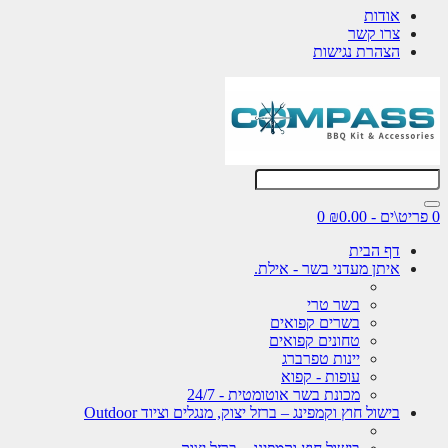
אודות
צרו קשר
הצהרת נגישות
0 פריט\ים - ₪0.00
0
דף הבית
איתן מעדני בשר - אילת.
בשר טרי
בשרים קפואים
טחונים קפואים
יינות טפרברג
עופות - קפוא
מכונת בשר אוטומטית - 24/7
בישול חוץ וקמפינג – ברזל יצוק, מנגלים וציוד Outdoor