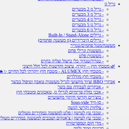
גריל גז
- גריל גז 2 מבערים
- גריל גז 3 מבערים
- גריל גז 4 מבערים
- גריל גז 5 מבערים
- גריל גז 6 מבערים
- גרילים Built-In / Stand-Alone
- גרילים היברידיים (גז מעשנה ופחמים)
מעשנה/מנגל פחמים/טנדיר
- מעשנות וגרילי פחם
- מעשנות פלט
- טנדיר/טנדור כלי בישול וצליה בחרס
🌿 מטבחי חוץ – יוקרה, עיצוב וחדשנות לכל חלל חיצוני
- מטבחי חוץ ALUMEX - מטבח חוץ יוקרתי לכל החיים ✨🔥
- מטבחי חוץ מודלרים
אביזרי BBQ וציוד מקצועי לגריל מעשנות טאבון וטיפול בבשר
- אביזרים לעבודה עם בשר
- אבני בזלת פרימיום לגרילי גז, טאבונים ומטבחי חוץ
- בוצ'רים וקרשי חיתוך מקצועיים
- סו-וויד Sous-vide
- צלחות וקרשי הגשה
- שבבי עץ לעישון | פלט למעשנה במחירים מעולים
- שבבי עץ לעישון | צ'אנקים ושבבים למעשנה במחירים מעולי
- מדי חום וטמפרטורה
סכינים וציוד נלווה