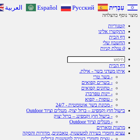
עִבְרִית
Русский
Español
العربية
מוצר נוסף בהצלחה
קטגוריות
התקשרו אלינו
דף הבית
החשבון שלי
0
עגלת קניות
דף הבית
איתן מעדני בשר - אילת.
- בשר טרי
- בשרים קפואים
- טחונים קפואים
- יינות טפרברג
- עופות - קפוא
- מכונת בשר אוטומטית - 24/7
בישול חוץ וקמפינג – ברזל יצוק, מנגלים וציוד Outdoor
- בישול חוץ וקמפינג – ברזל יצוק
- מנגלים וציוד Outdoor
מתנות ומארזים
עצים וחומרי בעירה למעשנות, טאבונים, מדורות והסקה
- עצים וחומרי בעירה למעשנות וגרילים