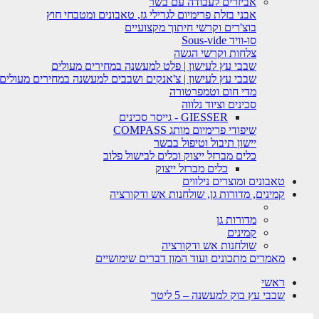
אביזרים לעבודה עם בשר
אבני בזלת פרימיום לגרילי גז, טאבונים ומטבחי חוץ
בוצ'רים וקרשי חיתוך מקצועיים
סו-וויד Sous-vide
צלחות וקרשי הגשה
שבבי עץ לעישון | פלט למעשנה במחירים מעולים
שבבי עץ לעישון | צ'אנקים ושבבים למעשנה במחירים מעולים
מדי חום וטמפרטורה
סכינים וציוד נלווה
GIESSER - גייסר סכינים
שיפודי פרימיום מותג COMPASS
יישון תיבול וטיפול בבשר
כלים מברזל ייצוק וכלים לבישול פלוב
כלים מברזל ייצוק
טאבונים ומוצרים נילווים
קמינים, מדורות גן, שולחנות אש ודקורציה
מדורות גן
קמינים
שולחנות אש ודקורציה
מאמרים מתכונים ועוד המון דברים שימושיים
ראשי
שבבי עץ בוק למעשנה – 5 ליטר