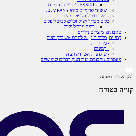
- GIESSER - גייסר סכינים
- שיפודי פרימיום מותג COMPASS
- יישון תיבול וטיפול בבשר
כלים מברזל ייצוק וכלים לבישול פלוב
- כלים מברזל ייצוק
טאבונים ומוצרים נילווים
קמינים, מדורות גן, שולחנות אש ודקורציה
- מדורות גן
- קמינים
- שולחנות אש ודקורציה
מאמרים מתכונים ועוד המון דברים שימושיים
כאן הקנייה בטוחה
קנייה בטוחה