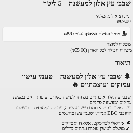
י עץ אלון למעשנה – 5 ליטר
נות: אזל מהמלאי
₪69
️ מחיר באילת באיסוף עצמי: ₪58
וח למוצר
וח חבילה לכל הארץ
(₪55.00)
אור
 שבבי עץ אלון למעשנה – טעמי עישון
וקים ועוצמתיים 🔥
י עץ אלון איכותיים במיוחד לעישון בשרים, עופות ודגים במעשנות,
לים ומעשנות פחמים.
האלון מעניק ארומת עישון עשירה, עמוקה וקלאסית – מושלמת
 וטעמי עשן מודגשים.
אידיאלי לבריסקט, אסאדו וסטייקים
מושלם לעישון עופות ונתחים גדולים