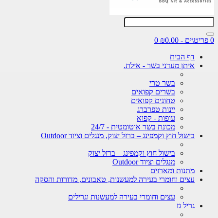
0
דף הבית
איתן מעדני בשר - אילת.
בשר טרי
בשרים קפואים
טחונים קפואים
יינות טפרברג
עופות - קפוא
מכונת בשר אוטומטית - 24/7
בישול חוץ וקמפינג – ברזל יצוק, מנגלים וציוד Outdoor
בישול חוץ וקמפינג – ברזל יצוק
מנגלים וציוד Outdoor
מתנות ומארזים
עצים וחומרי בעירה למעשנות, טאבונים, מדורות והסקה
עצים וחומרי בעירה למעשנות וגרילים
גריל גז