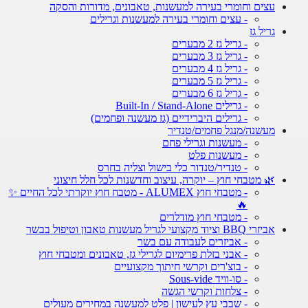
עצים וחומרי בעירה למעשנות, טאבונים, מדורות והסקה
- עצים וחומרי בעירה למעשנות וגרילים
גריל גז
- גריל גז 2 מבערים
- גריל גז 3 מבערים
- גריל גז 4 מבערים
- גריל גז 5 מבערים
- גריל גז 6 מבערים
- גרילים Built-In / Stand-Alone
- גרילים היברידיים (גז מעשנה ופחמים)
מעשנה/מנגל פחמים/טנדיר
- מעשנות וגרילי פחם
- מעשנות פלט
- טנדיר/טנדור כלי בישול וצליה בחרס
🌿 מטבחי חוץ – יוקרה, עיצוב וחדשנות לכל חלל חיצוני
- מטבחי חוץ ALUMEX - מטבח חוץ יוקרתי לכל החיים ✨
🔥
- מטבחי חוץ מודלרים
אביזרי BBQ וציוד מקצועי לגריל מעשנות טאבון וטיפול בבשר
- אביזרים לעבודה עם בשר
- אבני בזלת פרימיום לגרילי גז, טאבונים ומטבחי חוץ
- בוצ'רים וקרשי חיתוך מקצועיים
- סו-וויד Sous-vide
- צלחות וקרשי הגשה
- שבבי עץ לעישון | פלט למעשנה במחירים מעולים