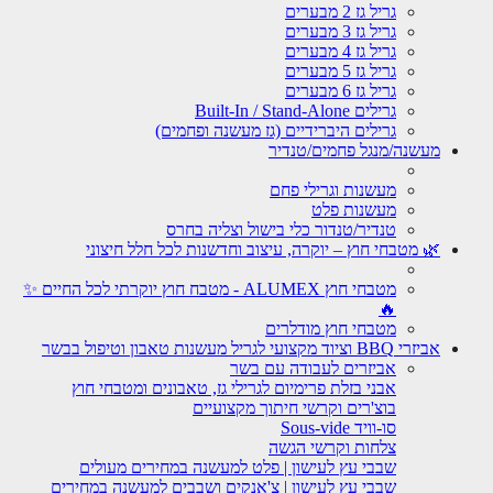
גריל גז 2 מבערים
גריל גז 3 מבערים
גריל גז 4 מבערים
גריל גז 5 מבערים
גריל גז 6 מבערים
גרילים Built-In / Stand-Alone
גרילים היברידיים (גז מעשנה ופחמים)
מעשנה/מנגל פחמים/טנדיר
מעשנות וגרילי פחם
מעשנות פלט
טנדיר/טנדור כלי בישול וצליה בחרס
🌿 מטבחי חוץ – יוקרה, עיצוב וחדשנות לכל חלל חיצוני
מטבחי חוץ ALUMEX - מטבח חוץ יוקרתי לכל החיים ✨
🔥
מטבחי חוץ מודלרים
אביזרי BBQ וציוד מקצועי לגריל מעשנות טאבון וטיפול בבשר
אביזרים לעבודה עם בשר
אבני בזלת פרימיום לגרילי גז, טאבונים ומטבחי חוץ
בוצ'רים וקרשי חיתוך מקצועיים
סו-וויד Sous-vide
צלחות וקרשי הגשה
שבבי עץ לעישון | פלט למעשנה במחירים מעולים
שבבי עץ לעישון | צ'אנקים ושבבים למעשנה במחירים