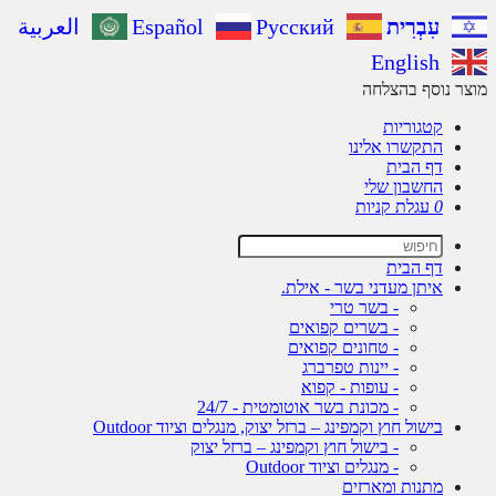
עִבְרִית
Русский
Español
العربية
English
ר נוסף בהצלחה
קטגוריות
התקשרו אלינו
דף הבית
החשבון שלי
0
עגלת קניות
דף הבית
איתן מעדני בשר - אילת.
- בשר טרי
- בשרים קפואים
- טחונים קפואים
- יינות טפרברג
- עופות - קפוא
- מכונת בשר אוטומטית - 24/7
בישול חוץ וקמפינג – ברזל יצוק, מנגלים וציוד Outdoor
- בישול חוץ וקמפינג – ברזל יצוק
- מנגלים וציוד Outdoor
מתנות ומארזים