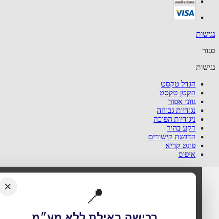
שות
ר
שות
הגדל טקסט
הקטן טקסט
גווני אפור
נגודיות גבוהה
ניגודיות הפוכה
רקע בהיר
הדגשת קישורים
פונט קריא
איפוס
×
📍
רכישה באילת ללא מע״מ