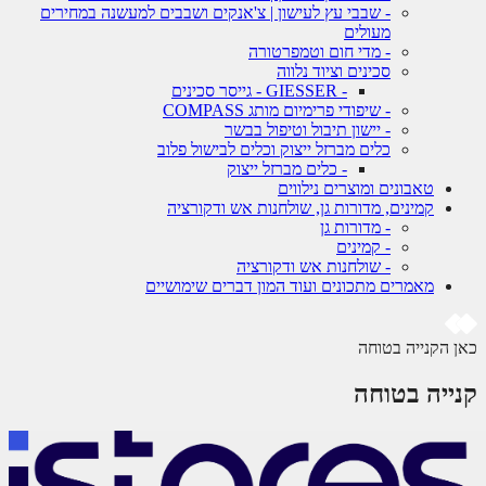
- שבבי עץ לעישון | צ'אנקים ושבבים למעשנה במחירים
מעולים
- מדי חום וטמפרטורה
סכינים וציוד נלווה
- GIESSER - גייסר סכינים
- שיפודי פרימיום מותג COMPASS
- יישון תיבול וטיפול בבשר
כלים מברזל ייצוק וכלים לבישול פלוב
- כלים מברזל ייצוק
טאבונים ומוצרים נילווים
קמינים, מדורות גן, שולחנות אש ודקורציה
- מדורות גן
- קמינים
- שולחנות אש ודקורציה
מאמרים מתכונים ועוד המון דברים שימושיים
 הקנייה בטוחה
ייה בטוחה