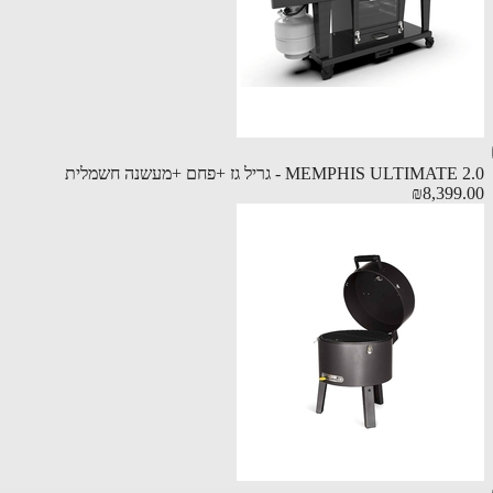
MEMPHIS ULTIMA - גריל גז +פחם +מעשנה חשמלית
₪8,399