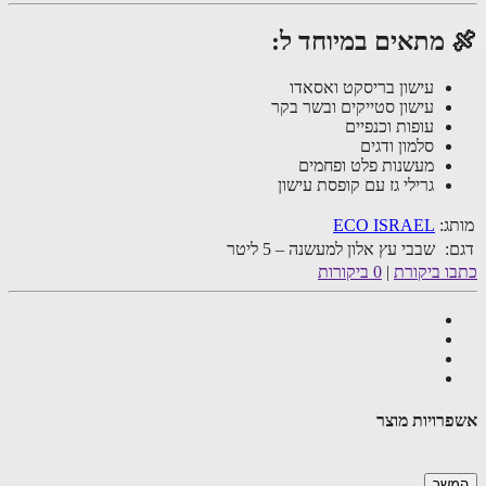
 מתאים במיוחד ל:
עישון בריסקט ואסאדו
עישון סטייקים ובשר בקר
עופות וכנפיים
סלמון ודגים
מעשנות פלט ופחמים
גרילי גז עם קופסת עישון
ג:
ECO ISRAEL
:
שבבי עץ אלון למעשנה – 5 ליטר
ו ביקורת
|
0 ביקורות
רויות מוצר
שך