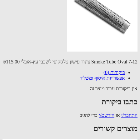
Smoke Tube O צינור עישון טלסקופי לשבבי עץ-אובלי
₪115.00
ביקורות (0)
אפשרויות איסוף ומשלוח
 ביקורות עבור מוצר זה
בו ביקורת
בר/י
או
הירשם/י
כדי להגיב
צרים קשורים