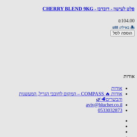
ישון - דובדבן - CHERRY BLEND 9KG
פלט לעישון
05.00
₪104
באילת:
₪88
🏝️ באי
ספה לסל
הוספ
ות
אודות
אודות 🔥 COMPASS – המקום לחובבי הגריל, המעשנות
והבשרים🥩🌿
aviv@blucher.co.il
0533032873