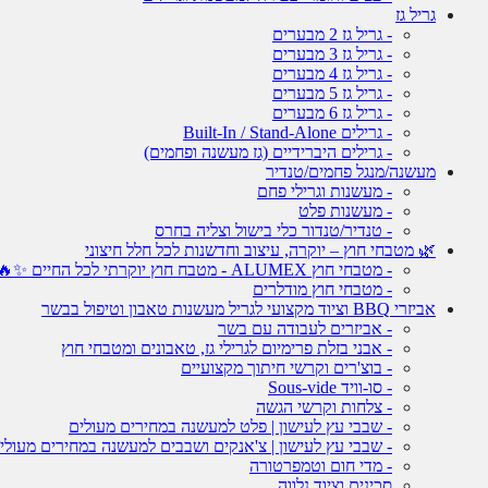
גריל גז
- גריל גז 2 מבערים
- גריל גז 3 מבערים
- גריל גז 4 מבערים
- גריל גז 5 מבערים
- גריל גז 6 מבערים
- גרילים Built-In / Stand-Alone
- גרילים היברידיים (גז מעשנה ופחמים)
מעשנה/מנגל פחמים/טנדיר
- מעשנות וגרילי פחם
- מעשנות פלט
- טנדיר/טנדור כלי בישול וצליה בחרס
🌿 מטבחי חוץ – יוקרה, עיצוב וחדשנות לכל חלל חיצוני
- מטבחי חוץ ALUMEX - מטבח חוץ יוקרתי לכל החיים ✨🔥
- מטבחי חוץ מודלרים
אביזרי BBQ וציוד מקצועי לגריל מעשנות טאבון וטיפול בבשר
- אביזרים לעבודה עם בשר
- אבני בזלת פרימיום לגרילי גז, טאבונים ומטבחי חוץ
- בוצ'רים וקרשי חיתוך מקצועיים
- סו-וויד Sous-vide
- צלחות וקרשי הגשה
- שבבי עץ לעישון | פלט למעשנה במחירים מעולים
- שבבי עץ לעישון | צ'אנקים ושבבים למעשנה במחירים מעולי
- מדי חום וטמפרטורה
סכינים וציוד נלווה