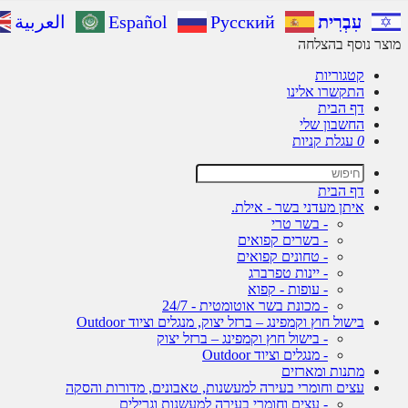
עִבְרִית
Русский
Español
العربية
מוצר נוסף בהצלחה
קטגוריות
התקשרו אלינו
דף הבית
החשבון שלי
0
עגלת קניות
דף הבית
איתן מעדני בשר - אילת.
- בשר טרי
- בשרים קפואים
- טחונים קפואים
- יינות טפרברג
- עופות - קפוא
- מכונת בשר אוטומטית - 24/7
בישול חוץ וקמפינג – ברזל יצוק, מנגלים וציוד Outdoor
- בישול חוץ וקמפינג – ברזל יצוק
- מנגלים וציוד Outdoor
מתנות ומארזים
עצים וחומרי בעירה למעשנות, טאבונים, מדורות והסקה
- עצים וחומרי בעירה למעשנות וגרילים