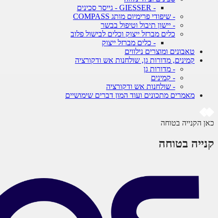
- GIESSER - גייסר סכינים
- שיפודי פרימיום מותג COMPASS
- יישון תיבול וטיפול בבשר
כלים מברזל ייצוק וכלים לבישול פלוב
- כלים מברזל ייצוק
טאבונים ומוצרים נילווים
קמינים, מדורות גן, שולחנות אש ודקורציה
- מדורות גן
- קמינים
- שולחנות אש ודקורציה
מאמרים מתכונים ועוד המון דברים שימושיים
כאן הקנייה בטוחה
קנייה בטוחה