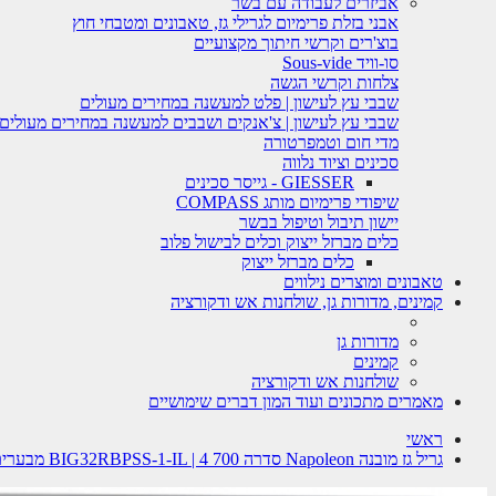
אביזרים לעבודה עם בשר
אבני בזלת פרימיום לגרילי גז, טאבונים ומטבחי חוץ
בוצ'רים וקרשי חיתוך מקצועיים
סו-וויד Sous-vide
צלחות וקרשי הגשה
שבבי עץ לעישון | פלט למעשנה במחירים מעולים
שבבי עץ לעישון | צ'אנקים ושבבים למעשנה במחירים מעולים
מדי חום וטמפרטורה
סכינים וציוד נלווה
GIESSER - גייסר סכינים
שיפודי פרימיום מותג COMPASS
יישון תיבול וטיפול בבשר
כלים מברזל ייצוק וכלים לבישול פלוב
כלים מברזל ייצוק
טאבונים ומוצרים נילווים
קמינים, מדורות גן, שולחנות אש ודקורציה
מדורות גן
קמינים
שולחנות אש ודקורציה
מאמרים מתכונים ועוד המון דברים שימושיים
ראשי
גריל גז מובנה Napoleon סדרה 700 BIG32RBPSS-1-IL | 4 מבערים + רוטיסרי | 85 ס"מ