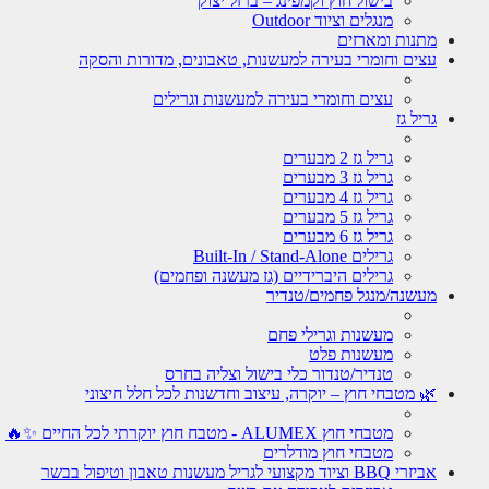
בישול חוץ וקמפינג – ברזל יצוק
מנגלים וציוד Outdoor
מתנות ומארזים
עצים וחומרי בעירה למעשנות, טאבונים, מדורות והסקה
עצים וחומרי בעירה למעשנות וגרילים
גריל גז
גריל גז 2 מבערים
גריל גז 3 מבערים
גריל גז 4 מבערים
גריל גז 5 מבערים
גריל גז 6 מבערים
גרילים Built-In / Stand-Alone
גרילים היברידיים (גז מעשנה ופחמים)
מעשנה/מנגל פחמים/טנדיר
מעשנות וגרילי פחם
מעשנות פלט
טנדיר/טנדור כלי בישול וצליה בחרס
🌿 מטבחי חוץ – יוקרה, עיצוב וחדשנות לכל חלל חיצוני
מטבחי חוץ ALUMEX - מטבח חוץ יוקרתי לכל החיים ✨🔥
מטבחי חוץ מודלרים
אביזרי BBQ וציוד מקצועי לגריל מעשנות טאבון וטיפול בבשר