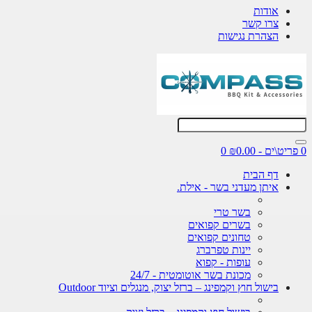
אודות
צרו קשר
הצהרת נגישות
0 פריט\ים - ₪0.00
0
דף הבית
איתן מעדני בשר - אילת.
בשר טרי
בשרים קפואים
טחונים קפואים
יינות טפרברג
עופות - קפוא
מכונת בשר אוטומטית - 24/7
בישול חוץ וקמפינג – ברזל יצוק, מנגלים וציוד Outdoor