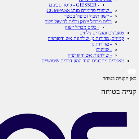
- GIESSER - גייסר סכינים
- שיפודי פרימיום מותג COMPASS
- יישון תיבול וטיפול בבשר
כלים מברזל ייצוק וכלים לבישול פלוב
- כלים מברזל ייצוק
טאבונים ומוצרים נילווים
קמינים, מדורות גן, שולחנות אש ודקורציה
- מדורות גן
- קמינים
- שולחנות אש ודקורציה
מאמרים מתכונים ועוד המון דברים שימושיים
כאן הקנייה בטוחה
קנייה בטוחה