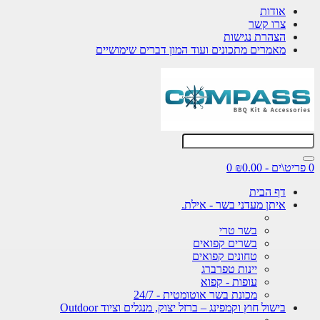
אודות
צרו קשר
הצהרת נגישות
מאמרים מתכונים ועוד המון דברים שימושיים
0 פריט\ים - ₪0.00
0
דף הבית
איתן מעדני בשר - אילת.
בשר טרי
בשרים קפואים
טחונים קפואים
יינות טפרברג
עופות - קפוא
מכונת בשר אוטומטית - 24/7
בישול חוץ וקמפינג – ברזל יצוק, מנגלים וציוד Outdoor