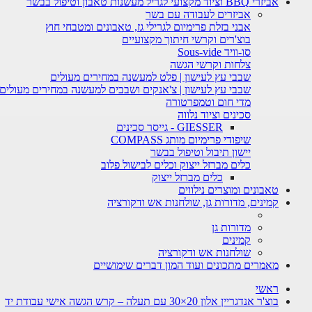
אביזרי BBQ וציוד מקצועי לגריל מעשנות טאבון וטיפול בבשר
אביזרים לעבודה עם בשר
אבני בזלת פרימיום לגרילי גז, טאבונים ומטבחי חוץ
בוצ'רים וקרשי חיתוך מקצועיים
סו-וויד Sous-vide
צלחות וקרשי הגשה
שבבי עץ לעישון | פלט למעשנה במחירים מעולים
שבבי עץ לעישון | צ'אנקים ושבבים למעשנה במחירים מעולים
מדי חום וטמפרטורה
סכינים וציוד נלווה
GIESSER - גייסר סכינים
שיפודי פרימיום מותג COMPASS
יישון תיבול וטיפול בבשר
כלים מברזל ייצוק וכלים לבישול פלוב
כלים מברזל ייצוק
טאבונים ומוצרים נילווים
קמינים, מדורות גן, שולחנות אש ודקורציה
מדורות גן
קמינים
שולחנות אש ודקורציה
מאמרים מתכונים ועוד המון דברים שימושיים
ראשי
בוצ'ר אנדגריין אלון 20×30 עם תעלה – קרש הגשה אישי עבודת יד