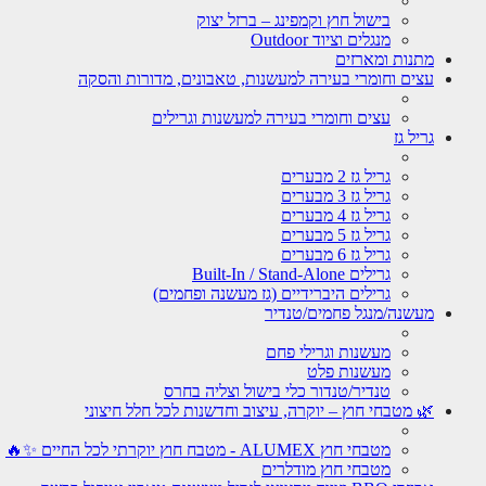
בישול חוץ וקמפינג – ברזל יצוק
מנגלים וציוד Outdoor
מתנות ומארזים
עצים וחומרי בעירה למעשנות, טאבונים, מדורות והסקה
עצים וחומרי בעירה למעשנות וגרילים
גריל גז
גריל גז 2 מבערים
גריל גז 3 מבערים
גריל גז 4 מבערים
גריל גז 5 מבערים
גריל גז 6 מבערים
גרילים Built-In / Stand-Alone
גרילים היברידיים (גז מעשנה ופחמים)
מעשנה/מנגל פחמים/טנדיר
מעשנות וגרילי פחם
מעשנות פלט
טנדיר/טנדור כלי בישול וצליה בחרס
🌿 מטבחי חוץ – יוקרה, עיצוב וחדשנות לכל חלל חיצוני
מטבחי חוץ ALUMEX - מטבח חוץ יוקרתי לכל החיים ✨🔥
מטבחי חוץ מודלרים