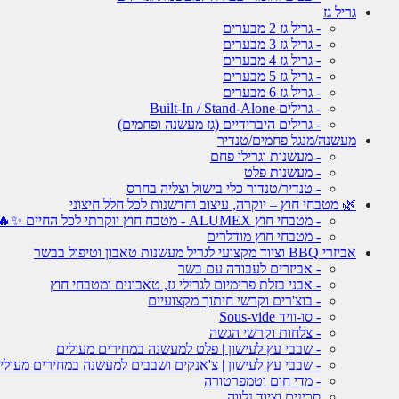
גריל גז
- גריל גז 2 מבערים
- גריל גז 3 מבערים
- גריל גז 4 מבערים
- גריל גז 5 מבערים
- גריל גז 6 מבערים
- גרילים Built-In / Stand-Alone
- גרילים היברידיים (גז מעשנה ופחמים)
מעשנה/מנגל פחמים/טנדיר
- מעשנות וגרילי פחם
- מעשנות פלט
- טנדיר/טנדור כלי בישול וצליה בחרס
🌿 מטבחי חוץ – יוקרה, עיצוב וחדשנות לכל חלל חיצוני
- מטבחי חוץ ALUMEX - מטבח חוץ יוקרתי לכל החיים ✨🔥
- מטבחי חוץ מודלרים
אביזרי BBQ וציוד מקצועי לגריל מעשנות טאבון וטיפול בבשר
- אביזרים לעבודה עם בשר
- אבני בזלת פרימיום לגרילי גז, טאבונים ומטבחי חוץ
- בוצ'רים וקרשי חיתוך מקצועיים
- סו-וויד Sous-vide
- צלחות וקרשי הגשה
- שבבי עץ לעישון | פלט למעשנה במחירים מעולים
- שבבי עץ לעישון | צ'אנקים ושבבים למעשנה במחירים מעולי
- מדי חום וטמפרטורה
סכינים וציוד נלווה