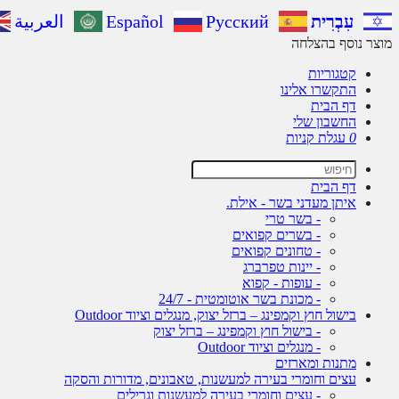
עִבְרִית
Русский
Español
العربية
מוצר נוסף בהצלחה
קטגוריות
התקשרו אלינו
דף הבית
החשבון שלי
0
עגלת קניות
דף הבית
איתן מעדני בשר - אילת.
- בשר טרי
- בשרים קפואים
- טחונים קפואים
- יינות טפרברג
- עופות - קפוא
- מכונת בשר אוטומטית - 24/7
בישול חוץ וקמפינג – ברזל יצוק, מנגלים וציוד Outdoor
- בישול חוץ וקמפינג – ברזל יצוק
- מנגלים וציוד Outdoor
מתנות ומארזים
עצים וחומרי בעירה למעשנות, טאבונים, מדורות והסקה
- עצים וחומרי בעירה למעשנות וגרילים